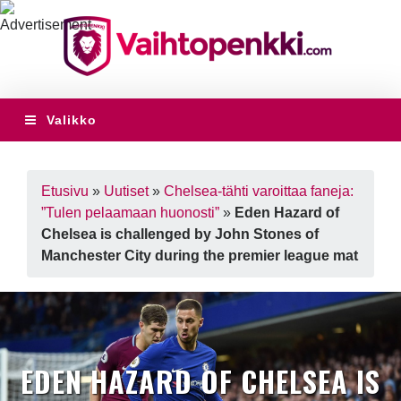
Valikko
Etusivu
»
Uutiset
»
Chelsea-tähti varoittaa faneja:
”Tulen pelaamaan huonosti”
»
Eden Hazard of
Chelsea is challenged by John Stones of
Manchester City during the premier league mat
EDEN HAZARD OF CHELSEA IS