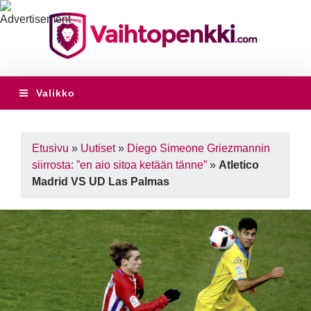
Valikko
Etusivu
»
Uutiset
»
Diego Simeone Griezmannin
siirrosta: ”en aio sitoa ketään tänne”
»
Atletico
Madrid VS UD Las Palmas