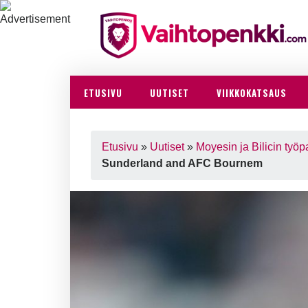
ETUSIVU
UUTISET
VIIKKOKATSAUS
Etusivu
»
Uutiset
»
Moyesin ja Bilicin työp
Sunderland and AFC Bournem