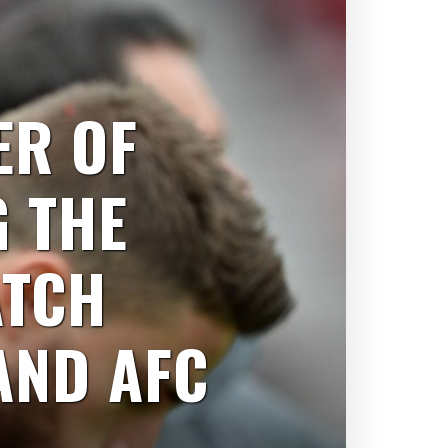
ER OF
 THE
ATCH
AND AFC