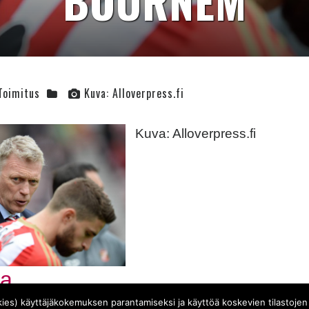
BOURNEM
Toimitus
Kuva: Alloverpress.fi
Kuva: Alloverpress.fi
book
tter
aa
ies) käyttäjäkokemuksen parantamiseksi ja käyttöä koskevien tilastojen