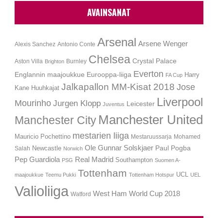
AVAINSANAT
Arsenal
Arsene Wenger
Alexis Sanchez
Antonio Conte
Chelsea
Crystal Palace
Aston Villa
Burnley
Brighton
Everton
Englannin maajoukkue
Eurooppa-liiga
Harry
FA Cup
Jalkapallon MM-Kisat 2018
Jose
Kane
Huuhkajat
Liverpool
Mourinho
Jurgen Klopp
Leicester
Juventus
Manchester United
Manchester City
mestarien liiga
Mauricio Pochettino
Mestaruussarja
Mohamed
Ole Gunnar Solskjaer
Newcastle
Paul Pogba
Salah
Norwich
Pep Guardiola
Real Madrid
Southampton
PSG
Suomen A-
Tottenham
UCL
maajoukkue
Teemu Pukki
Tottenham Hotspur
UEL
Valioliiga
West Ham
World Cup 2018
Watford