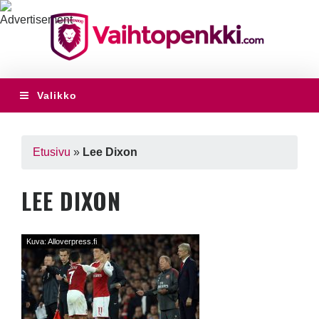
Valikko
Etusivu
»
Lee Dixon
LEE DIXON
Kuva: Alloverpress.fi