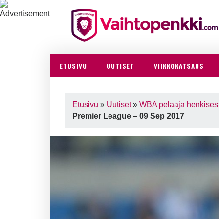
ETUSIVU
UUTISET
VIIKKOKATSAUS
Etusivu
»
Uutiset
»
WBA pelaaja henkisesti
Premier League – 09 Sep 2017