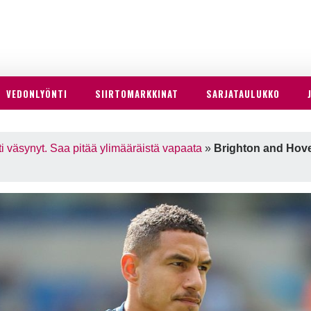
VEDONLYÖNTI
SIIRTOMARKKINAT
SARJATAULUKKO
 väsynyt. Saa pitää ylimääräistä vapaata
»
Brighton and Hove