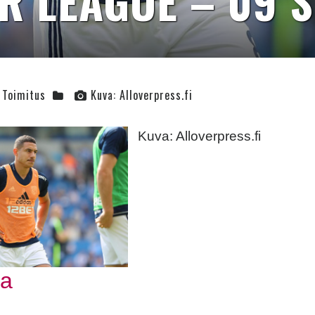
R LEAGUE – 09 S
Toimitus
Kuva: Alloverpress.fi
Kuva: Alloverpress.fi
book
tter
aa