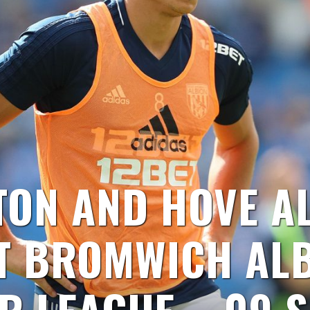
ON AND HOVE A
T BROMWICH ALB