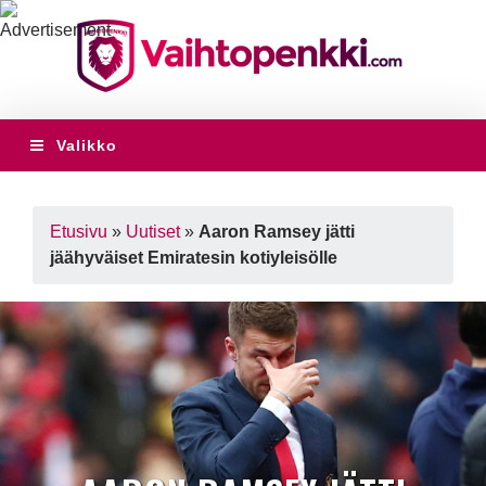
Valikko
Etusivu
»
Uutiset
»
Aaron Ramsey jätti
jäähyväiset Emiratesin kotiyleisölle