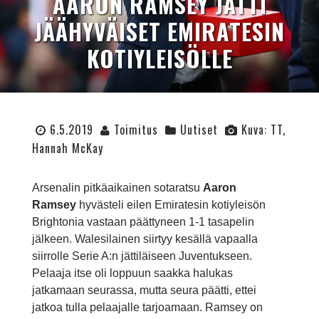
AARON RAMSEY JÄTTI
JÄÄHYVÄISET EMIRATESIN
KOTIYLEISÖLLE
6.5.2019
Toimitus
Uutiset
Kuva: TT,
Hannah McKay
Arsenalin pitkäaikainen sotaratsu
Aaron
Ramsey
hyvästeli eilen Emiratesin kotiyleisön
Brightonia vastaan päättyneen 1-1 tasapelin
jälkeen. Walesilainen siirtyy kesällä vapaalla
siirrolle Serie A:n jättiläiseen Juventukseen.
Pelaaja itse oli loppuun saakka halukas
jatkamaan seurassa, mutta seura päätti, ettei
jatkoa tulla pelaajalle tarjoamaan. Ramsey on