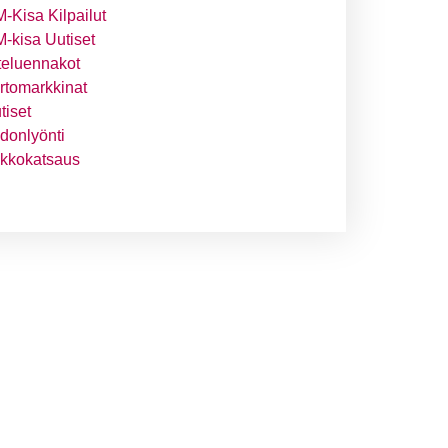
-Kisa Kilpailut
-kisa Uutiset
teluennakot
irtomarkkinat
tiset
donlyönti
ikkokatsaus