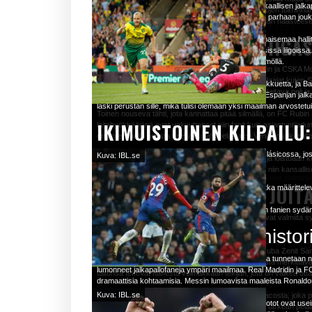
Astuttuasi historialliseen San Siron stadioniin Milanossa voit ais
pysyvän jäljen liigaan ja heitä muistetaan edelleen huomattavist
kyvystään löytää verkko säännöllisesti.
División, perustettiin vuonna 1929 Espanjan kuninkaallisen jalkap
strateginen lähestymistapa joukkueiden laajentamiseen ja kansain
näytti
etulyöntiasemassa vastustajiinsa nähden. Sääolosuhteet voivat my
Vaihda hyökkäävämpään muodostelmaan tavoitellessasi maalia
ja pelaajakehitysohjelmiin. Fanina näiden suurseurojen toiminnan 
sähköinen, intohimoiset fanit täyttävät katsomot ja luovat un
huippuseurat tarjoten rakenteellisen kilpailun maan parhaan jou
liigaan.
pelityyliin.
Kasvaneet kilpailutasot
kohtaan ja halun nähdä suosikkijoukkueen nousevan haasteeseen, 
Ikoniset Serie A-tähdet
vierailukohde jokaiselle jalkapallon ystävälle:
jälleen
Erling Haaland
- Borussia Dortmundin nuori norjalaisilm
Pelaajien monipuolisuus: Valitse pelaajia, jotka voivat sopeutua 
maalintekotilastollaan.
Pelaajan kehitystoimenp
NOUSEVAT TÄHDET LIIGA
Ennen La Ligan perustamista Espanjan jalkapallomaisemaa hallits
Lisäksi ota huomioon ottelun tärkeys. Joukkueet voivat lähestyä 
Arkkitehtoninen ihme
: Ihastele stadionin vaikuttavaa arkkite
16.9.
BUDJETIN HALLINNAN VIN
Miten Mestarien liigan turnauksen lohkovaiheen käyttöönotto on 
Ikoniset Serie A:ssa ovat legendaariset pelaajat, jotka ovat jättäne
alueiden joukkueet kilpailivat toisiaan vastaan erillisissä liigoissa
vaikuttaa heidän strategioihinsa ja motivaatioonsa.
Thomas Müller
- Monipuolinen pelaaja Bayern Münchenil
käyttöönotto on merkittävästi lisännyt kilpailutasoa:
omistautumisellaan. Nämä ikoniset Serie A -tähdet ovat lumonnee
espanjalaisten seurojen taidot suuremmalla näyttämöllä.
Vahvan pelaajakehitysjärjestelmän kehittäminen on ollut ratkai
Kuva: T
Legendaariset ottelut
: Herätä henkiin legendaariset hetket, j
oikeaan aikaan tekevät hänestä olennaisen vahvuude
Venäjän jalkapallossa jättiläisten, kuten Zenit Pietarin ja CSKA
tehneet ennätyksiä, voittaneet lukuisia palkintoja ja inspiroineet luk
Viimeisenä huomioitavana asiana ovat ulkoiset tekijät, kuten kentä
näkökohtaa, jotka korostavat pelaajakehityshankkeiden merkity
Budjetin hallinnassa fantasialiigassa on olennaista analysoida pela
jalkapalloilijoista ovat esitelleet taitojaan.
liigaan valmiina tekemään vaikutuksen kentällä. Pelaajat kute
Tarjoamalla Enemmän Otteluita
: Klubit pelaavat nyt sarjan ott
Ensimmäinen La Liga -kausi sisälsi kymmenen joukkuetta, ja Bar
useita 
joukkueessa, jotka voivat aiheuttaa odottamattomia seurauksia o
tärkeys.
Nämä pelaajat edustavat huippuluokan lahjakkuutta, joka koristaa
taidoillaan ja sähköistävillä esityksillään. Sobolevin taitava pe
Tässä muutamia ikonisimpia Serie A -tähtiä:
historialliset seurat liittyivät pian liigaan, muovaten Espanjan j
asettaessasi vetojasi Mestarien liigan otteluille.
Akatemiamallit
: MLS-seurat ovat panostaneet nuorte
Jättiyl
Milanon Derby
: Koe Inter Milanin ja AC Milanin välinen intensi
muokaten liigan kilpailullista maisemaa.
Antamalla Tilaa Virheille
: Jopa huippuklubit voivat pelata heik
laski perustan sille, mikä tulisi olemaan yksi maailman arvostetui
ruohonjuuritasolta lähtien.
Nämä seikat voivat auttaa sinua tekemään strategisia päätöksiä,
historiallisella paikalla.
USEIN KYSYTYT KYSYMYK
Toinen nouseva tähti, jota kannattaa pitää silmällä, on FC Rubin
kaatamaan kotikentällään hallitsevan...
Francesco Totti
: Ikuisen kapteenin AS Roman, tunnettu uskolli
KULISSIEN TAKANA: OTT
sisällä.
IKIMUISTOINEN KILPAILU:
laitahyökkääjänä ovat vakuuttaneet niin fanit kuin asiantuntijatk
Lisäämällä Monimuotoisuutta
: Klubit kohtaavat vastustajia er
Valmennus- ja harjoittelutilat
: Huipputason harjoittelu
San Siro tarjoaa ainutlaatuisen mahdollisuuden uppoutua euroopp
on potentiaalia nousta tulevaksi tähtipelaajaksi Venäjän jalkapall
Andrea Pirlo
: Keskikentän maestro, joka määräsi peliä tarkoill
Miten vedonlyöjät määrit
Pelaaja-arvon analyysi
jokaiselle jalkapallofanaatikolle, joka haluaa todistaa UEFA Cha
Nämä tekijät pakottavat klubit suoriutumaan jatkuvasti korkeall
Tutustu Bundesliigan ottelupäivän monimutkaisiin yksityiskohtiin 
Valiol
Olet pian todistamassa jättiläisten yhteenottoa El Clásicossa, jo
Kuva: IBL.se
Valmennusstandardit
: Korostus laadukkaassa valmen
Nämä nuoret lahjakkuudet jatkavat kehittymistään ja loistoaan ke
Paolo Maldini
: Puolustuksen huippuosaaja, AC Milanin ja Italian 
SIGNAL IDUNA PARK, DO
liigan otteluille?
TELEVISIOPEITON NOUSU
taistossa.
raikasta energiaa ja taitoa tavoitellessaan nimeään niin kansallise
Sukeltaminen pelaaja-arvon analysointiin on olennaista budjetin
Ennen ottelun alkua joukkueet käyvät läpi tiukkoja lämmittelyjä v
23.12
Integraatio pääjoukkueiden kanssa
: Sujuva yhteisty
parhaalla mahdollisella tavalla, harkitse seuraavia:
pelaajat keskittyvät ja henkilökunta varmistaa, että kaikki sujuu 
Alessandro Del Piero
: Juventuksen kaikkien aikojen paras maa
TÄRKEÄT PELAAJAT, JOIT
Valmistaudu kokemaan intohimo, taito ja kilpailu, jotka määrittelev
etenemiseen ammattilais tasolle.
Vedonvälittäjät määrittävät Mestarien liigan otteluiden kertoimet 
Sinua odottaa jännittävä ilmapiiri Signal Iduna Parkissa UEFA C
jännityksestä. Pukuhuoneissa pelaajat varustautuvat ja käyvät lä
Sinun tulisi tunnustaa televisiolähetysten merkittävä vaikutus M
Valioli
loukkaantumisia ja historiallisia tietoja. He käyttävät monimutk
Mieleenpainuvat maalinte
Pelaajien suorituskyky
: Arvioi pelaajia heidän viimeaikaisten
briiffauksen, korostaen reilua peliä ja sääntöjen noudattamista.
yleisön tavoittamisessa. Televisiopeitto on tehnyt Mestarien lii
Kyseessä on taistelu, joka ylittää urheilun, vangiten fanien sy
Tämä yhteinen ponnistus pelaajakehityksessä on nostanut pelaaji
peräti 
mukaisesti.
Koe Dortmundin rikkaat ottelupäivän perinteet, jotka lisäävät otte
Pitäkää tarkasti silmällä näitä avainpelaajia, jotka ovat valmiita 
kansainväliseksi urheilutapahtumaksi.
Etsi pelaajia, jotka ovat hyvässä vireessä ja joilla on suotuisia tul
Ottelun aikana tapahtuu vilinää ja vilskettä. Tunnelista kentälle j
suorituksillaan kentällä.
Intensiivinen otteluhistor
ottelu
Tiimin laajentamisstrateg
Heidän huomattavan maalinteon taitonsa ansiosta Serie A:n lege
Onko olemassa erityisiä 
Fanikokemusten kohokohdat tekevät vierailustasi Signal Iduna 
lääkintähenkilökunta on hälytysvalmiudessa ja VAR varmistaa tar
Lisäksi televisiokattavuuden kasvu on avannut kannattavia kaup
historiassa. Nämä pelaajat hallitsivat kenttää ja kaiversivat ni
viisi k
Harkitse pelaajia, jotka tuovat panostaan ​​ei vain maaleilla vaan my
juoda ja säätää taktiikoita. Kulissien takana media tallentaa hetk
Yksi pelaaja, jota kannattaa seurata, on Artem Dzyuba Zenit S
taloudellista menestystä.
muutamia ikimuistoisia maalintekijöitä, jotka ovat jättäneet pysyv
altavastaajajoukkueiden
Ilmapiiri Signal Idunassa
Espanjan La Ligan historiassa ikoninen kilpailu, joka tunnetaan n
Vahvan perustan luomisen kautta pelaajakehityshankkeilla MLS-jo
maalintekotaidot ja johtajuus kentällä tekevät hänestä merkittä
lumonneet jalkapallofaneja ympäri maailmaa. Real Madridin ja FC 
edistääkseen sekä joukkueiden että pelaajien kehitystä.
TV-lähetyksen vaikutus
Hintamuutokset
: Seuraa pelaajien hintoja säännöllisesti hyö
Ottelun jälkeen juhlitaan tai pohditaan tapahtunutta. Pelaajat o
taitonsa tekevät hänestä voimakkaan tekijän, jota on vaikea ott
Pelaaja
Seura
Tehdyt maalit
dramaattisia kohtaamisia. Messin lumoavista maaleista Ronaldon
henkilökunta aloittaa rauhoittumisprosessin. Ottelupäivän kokemus
Kun vedonlyönti aliarvostetuista joukkueista Mestarien liigassa, 
Sähköinen tunnelma Signal Iduna Parkissa Dortmundissa sykkii 
Francesco Totti
AS Roma
250
Valioli
Laajentumalla strategisesti uusille markkinoille joukkueet pyrki
Ennakoit hintojen vaihteluja pelaajien suoritusten ja suosion pe
Bundesliigan kiehtovassa draamassa.
Kuva: IBL.se
perusteella. Analysoi aiempia suorituksia ja harkitse kertoimia t
Toinen avainpelaaja on Aleksandr Golovin AS Monacosta, joka p
ottelun kokeminen täällä on unohtumaton:
Televisiopeitto pelasi ratkaisevan roolin muuttaessaan Mestarie
Näiden kahden jalkapallon jättiläisen väliset yhteenotot ovat use
Gabriel Batistuta
Fiorentina
168
Tämä laajentuminen tuo mukanaan paitsi uutta lahjakkuutta ja mon
syötöt ja kyky hallita pelin tempoa tekevät hänestä tärkeän pel
Mestarien liigaan näkyy eri näkökulmista: