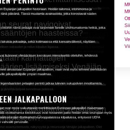
IEN PERINTÖ
uurempia, vahvistaen sen asemaa modernin jalkapalloekonomian kulmakivenä.
uisella jalkapallokentällä, kiehtoen faneja ympäri maailmaa ainutlaatuisella
tteluihin ja luodakseen eläväisen ilmapiirin ottelupäivinä.
ai kärsivät loukkaantumisesta, se voi vaikuttaa heidän suoritukseensa.
annattajat kokoontuvat yhteen luomaan unohtumattomia kokemuksia.
MM
YTTÄMINEN
tuu rajojen yli, vaikuttaen jalkapallokulttuureihin eri mantereilla. Bundesliigan
t ja digitaaliset alustat ovat tehneet MLS otteluista helpommin saatavilla olevia,
oiden akatemiat pelaavat ratkaisevan tärkeää roolia. Ne tarjoavat nuorille
en Espanjan jalkapallon historiaan. Heidän taitonsa, intohimonsa ja
SET
MM
n houkutellut monipuolisen kansainvälisen faniyleisön, tehden siitä yhden
teluiden lippujen hinnat näissä
joukkueista, jotka todennäköisesti pelaavat tai joilla on hyvät otteluohjelmat. He
idän taitojaan, muokaten lopulta maan jalkapallon tulevaisuutta.
n tänä päivänä. Tässä muutamia avainasioita, jotka korostavat näiden
ierrätysten tapauksessa.
Ot
en houkuttelemista ja tuottaa merkittäviä taloudellisia palkintoja, ei-
tavallisten liigapelien
avat.
n seurat navigoivat
 muihin Euroopan
TAULU
lloyhteisössä. Toiset väittävät, että ei-mestareiden osallistuminen laimentaa
Si
uippuseurat esittelevät poikkeuksellista osaamista ja kilpailullisia otteluita,
yöttöihin nämä pelaajat ovat tarjonneet faneille unohtumattomia hetkiä, jotka
ksen tasoa ja globaalia vetovoimaa.
lkapallon jättiläisenä. Liigan globaali vaikutus näkyy myös
in sääntöjen haasteissa?
n ja maailmanlaajuisen suosion
Uu
sen laajeneva kannattajakunta ovat vaikuttaneet merkittävästi
sekä ulkomaisten pelaajien virtana, jotka haluavat kilpailla huipputasolla.
si suorituksen optimoimiseksi ja perusteltujen siirtojen tekemiseksi.
n useammat televisioyhtiöt näyttävät otteluita, tarjoten sinun kaltaisillesi
istaa korkeamman kilpailutason huippuseurojen kesken eri liigoista, tarjoten
Ve
vat olla korkeammat verrattuna tavallisiin liigapeleihin johtuen kasvaneesta
 lukuisia pokaaleja, sekä kotimaassa että kansainvälisesti, näyttäen
 hyödyntääksesi suotuisia ottelupareja. Etsi joukkueita, joilla on helppo otteluputki,
n lisääntyminen hyödyttää paitsi jo olemassa olevia kannattajia myös
a budjettisi hallinnasta, etsimällä voitollisia pelaajasiirtoja ja solmimalla
ejä.
 on myös edistänyt sen globaalia vetovoimaa. Alkaen stadioneilla toteutetuista
Vi
emmän näistä jännittävistä otteluista.
ision ovat tärkeimmät verkot, jotka lähettävät otteluita, joten MLS tavoittaa
isen vakauden ja reilun kilpailun liigassa.
istämiseen, liiga toimii esimerkkinä jalkapallojärjestöille maailmanlaajuisesti.
A pärjää hyvin muihin Euroopan huippusarjoihin verrattuna. Se houkuttelee
altavirtakanavilla auttaa legitimisoimaan jalkapallon Pohjois-Amerikassa ja
n ja suuremman TV-katsojamäärän, mikä johtaa lisääntyneisiin tuloihin
 ja strategisten kumppanuuksien kautta, sen globaali vaikutus on kasvamassa
tiettyjä ruokia tai juomia,
tetaan kannattajien
at lisänneet ylimääräisen kerroksen intensiteettiä otteluihin, tehdessä
ohtaavat kovia vastustajia tulevina viikkoina. Pelaajien pyörittäminen
ä vaikuttaa sen kilpailuasemaan.
an taulukkoon nähdäksesi MLS:n vaikutuksen urheilulähetyksiin.
dyttäen lopulta kaikkia osallistuvia joukkueita.
a voimana.
iä.
Lisäksi pidä silmällä mahdollisia aikataulumuutoksia, kuten ottelusiirtoja tai
kokeilemisen arvoisia
määrien lisäämiseksi Venäjän
mmän tunnettuja seuroja Serie
SET
ukseen.
lpailla Euroopan eliittiä vastaan Mestarien liigassa voi olla merkittävä
aneet ainoastaan Espanjan jalkapalloon, vaan ovat myös tehneet merkittävän
sesti että taidoissa ja kokemuksessa.
lun aikana?
oria tai ainutlaatuisia
lle jalkapalloilijoille ympäri maailmaa.
arkittuja päätöksiä siirtoja tehdessäsi. Käytä apuna resursseja kuten
mmän tunnettuja faktoja
O JA VAR
yödyntääksesi joukkueesi potentiaalia Mestarien liigan fantasialiigassa.
Week
egendaaristen pelaajien perintö jatkaa tulevien sukupolvien innoittamista,
liin ainutlaatuisia ruoka- ja juomavaihtoehtoja. Kokeile paikallisia erikoisuuksia
äsarjan otteluissa, seurat parantavat ottelupäivän kokemuksia interaktiivisilla
alyysi
esta ja alkuvuosista?
SET
e alas kylmällä oluella.
paa ja jännittävämpää tunnelmaa peleissä.
ioon, mukaan lukien VAR:n käyttöönotto, on mullistanut sen, miten jalkapallo-
talanta, joilla on rikas historia ja uniikit perinteet. Nämä seurat eivät välttämättä
EEN JALKAPALLOON
VAR eli Videotuomari on ollut pelinmuuttaja varmistaessaan oikeudenmukaisemmat
t opastettuja kierroksia tai
heilualalle heijastaa kasvavaa suuntausta kohti jalkapallon taloudellista
kansainvälisten
aljastat vähemmän tunnettuja faktoja kuten liigan perustaminen vuonna 1962,
ehokkaasti
lkapallokulttuurissa.
arkastella avainhetkiä videomateriaalin avulla, vähentäen inhimillisiä virheitä,
ljä keskeistä kohtaa, jotka korostavat sen taloudellista merkitystä:
niin ammattimaisuuteen, luoden kilpailullisen ympäristön, joka muovasi sen
mahdollisuuden faneille
nssa on vaikuttanut venäläisen
 taktisesti ja tyylillisesti
EFA Mestarien liigan
ajat ovat myös vaikuttaneet merkittävästi Euroopan jalkapallon maisemaan.
-Amerikan urheilutuloihin houkutellen investointeja ja sponsorointeja.
ntällä osoittamansa loistokkuus ovat nostaneet paitsi heidän omia seurojaan myös
en ulkopuolella?
Tulevaisuuden kehitykset
kehitykseen?
ätavallisia tai odottamattomia
 ovat joitakin keskeisiä
ssani?
alaisseurojen dominanssi eurooppalaisissa kilpailuissa, erityisesti UEFA
a
Parannettu teknologia
suuksia pelaajille ja valmentajille, hallinnolliselle henkilökunnalle ja
 vahvalle perustalle.
otka eivät saa paljon huomiota?
t muokanneet liigaa?
Tehostettu kommunikaatio
akaisia kierroksia faneille tutkittavaksi ottelupäivien ulkopuolella. Saat
nut asiantuntemusta, näkyvyyttä ja resursseja Venäjän jalkapalloon. Olet
an fantasiapelijoukkueessasi etsi vähemmän tunnettuja pelaajia, jotka voivat