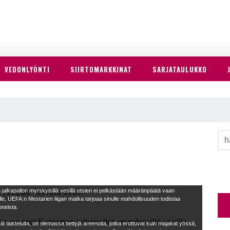
VEDONLYÖNTI
SIIRTOMARKKINAT
SARJATAULUKKO
 League -ottelu ovat:
 jalkapallon myrskyisillä vesillä etsien ei pelkästään määränpäätä vaan
lle, UEFA:n Mestarien liigan matka tarjoaa sinulle mahdollisuuden todistaa
oneista.
ka navigoi Euroopan jalkapallon myrskyisillä vesillä
ä taisteluita, on olemassa tiettyjä areenoita, jotka erottuvat kuin majakat yössä,