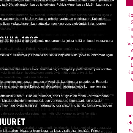
kasvu ja vaikutus Pohjois-Amerikassa
egiat
naisuutensa, mahdollistaen strategian räätälöinnin analyysisi perusteella
ähtiin joukkueita kuten Juventus, Inter Milan ja AC Milan, luoden pohjan tulisille
FL tai NBA, jalkapallon kasvu ja vaikutus Pohjois-Amerikassa MLS:n kautta ovat
aavat jännittävät ottelut, ikonisiksi nousseet pelaajat ja intohimoiset fanit.
kymmeniksi eteenpäin.
 antaen joukkueille pienemmistä liigoista mahdollisuuden kilpailla Euroopan
lä 'Madridistas', intohimo luo sähköisen ilmapiirin, joka kaikuu ympäri stadionia,
nd historiallisiin hetkiin, jotka ovat muokanneet liigan identiteettiä,
 energiaa, tukien altavastaajatarinoita ja odottamattomia yllätyksiä, jotka
ueesi muodostelmaan parantaaksesi joukkueesi suoritusta kentällä. Oikean
TEHOKKAASTI
laisen jalkapallon kestävästä vetovoimasta.
Ko
nousevan kärkeen, AC Milanin, Juventuksen ja Inter Milanin hallitessa liigaa ja
rikkalaiset urheiluliigat, Major League Soccer (MLS) on
nan laajentumiseen MLS:n vaikutus urheilumaailmaan on kiistaton. Kuitenkin
 Maldini, Roberto Baggio ja Alessandro Del Piero ovat jättäneet pysyvän jäljen
imatta stadion tarjoaa moderneja mukavuuksia ja palveluita, varmistaen että
PAILUT
S
s liigan vaikutukseen kannattajakunnan kasvuun, yleisömääriin ja nuorten
vuodesta 1996 lähtien. Vaikka se ei ole...
ostetulla näyttämöllä. Serie A:n rikas historia on todiste Italian intohimosta
rnauksen kuvaa vaan myös vakiinnuttivat sen aseman seurajalkapallon huippuna.
ksen ja hyökkäyksen välillä, mahdollistaen vahvan keskikenttä läsnäolon ja
senhallinta. Lisätäksesi mahdollisuuksiasi voittaa Mestarien liigan otteluissa,
En
rinnöstä.
 parhaita lahjakkuuksia ja halliten jalkapalloinnostuneiden huomiota ympäri
man, saatat saada vakaamman puolustusrakenteen säilyttäen samalla tehokkaan
yönsi turnauksen uuteen maineen ja jännityksen aikakauteen, varmistaen sen
assa, jonka ikoniset seurat ja kilpakumppanuudet ovat sen kilpailuhenkisen
energian sykkivän läpi Santiago Bernabéun, kun todistat eurooppalaisten
ONNA 1996
h
T
n maailmassa.
uurseurat ja nousevat lahjakkuudet
a on legendaarisia seuroja kuten Bayern München, Borussia Dortmund ja Schalke
n vedoissasi. Tämän budjetin tulisi olla kohtuullinen ja ennaltamäärätty summa,
 maaperällä.
a on tällä hetkellä eniten voitettuja mestaruuksia, joista heillä on kuusi mestaruutta
Ve
anon kolmella hyökkääjällä, jotka painostavat vastustajan puolustusta.
 jotka ruokkivat intensiivistä kilpailua, joka tekee liigasta niin jännittävän. Näiden
SEN ESITTELY.
 MANCHESTER
teki vaikutuksen Pohjois-Amerikan urheilukenttään tavoitteenaan
en sijoittumiseen ja joukkueen dynamiikkaan, voi antaa sinulle strategisen edun
n esittele huippuluokan jalkapalloa, vaan ilmentävät myös syvälle juurtuneita
a on ikonisia seuroja, jotka ovat muokanneet liigan historiaa ja vanginneet
A
anadassa. MLS:n perustaminen toi toivoa jalkapallofaneille, jotka olivat
 yksittäisiin peleihin. Sen sijaan harkitse pienen prosenttiosuuden
nta seuraa Serie A:ssa ovat Juventus ja AC Milan.
itsevia suurseuroja ja lupaavia nousevia lahjakkuuksia, jotka muokkaavat liigan
Pa
että Zenit Pietarilla on tällä hetkellä eniten voitettuja
äksesi merkittävien tappioiden riskiä.
oi uuden ulottuvuuden kilpailuun. Se mullisti turnauksen ja edisti kovempaa
yhden englantilaisen jalkapallon historian merkittävimmän paikan perintö. Kun
dut
L
tta vyöllään? Kun tutkit Venäjän jalkapallon...
tsomo, joka on nimetty legendaarisen entisen managerin mukaan, joka johti
sing-joukkueet kuten D.C. United ja LA Galaxy, liiga aloitti ensimmäisen
stasi. Tämä seuranta auttaa sinua analysoimaan vedonlyöntikuviot, tunnistamaan
 tarjoaa ainutlaatuisen sekoituksen taitoa, strategiaa ja potentiaalia, joka odottaa
ichel Platini
on sähköinen, kun fanit kannustavat intohimoisesti rakasta joukkuettaan ja luovat
Ku
oitit jännityksen ja odotuksen ympäröivän tätä uutta yritystä, kun
evaisuudessa.
maisemaa, johtaen jännittävämpiin otteluihin ja arvaamattomiin lopputuloksiin.
rilaisten vastustajien sopeuttaminen muodostustaktiikkaasi voi tarjota
vat kentälle näyttääkseen taitonsa.
V
htia huomioitavaksi:
 kotimaassa, voittaen ennätykselliset 36 Serie A:n mestaruutta. Seurassa on
lloliigan rikas perintö ja intensiiviset
LLITSEVAT JÄTTILÄISET
lloliiga muiden joukossa, mutta se ei voisi olla kauempana totuudesta. Espanjan
ioita asettamalla impulsiivisia vetoja tai kasvattamalla panoksiasi
n yli 74 000 katsojan istumapaikkaa, mikä tekee siitä yhden Iso-Britannian
stavat kulttuurista kangasta, joka on kudottu intohimoista, historiasta ja
Del Piero ja Michel Platini, jotka ovat edustaneet ikonisia mustavalkoisia raitoja.
eet, jotka ovat muokanneet Euroopan jalkapallon maisemaa vuosikymmenien ajan.
staa myös raivasi tietä lisääntyneelle kiinnostukselle jalkapalloon ammattimaisella
a panostuksenhallintasuunnitelmaasi pitkän aikavälin menestyksen
en ja vahvuuksien perusteella.
tumattomimpia UEFA Champions League -otteluita, joissa yleisö on ollut
an näytöksen jalkapalloharrastajille ympäri maailmaa.
Italiassa kuin Euroopassakin. Seuran tähtiluokan historiaan kuuluvat pelaajat
tadionien rakentamisessa ja kilpailuhenkisen ympäristön luomisessa loi pohjan
neet pysyvän jäljen kauniiseen peliin. Nämä seurat symboloivat Serie A:n ydintä
n turnaus omaksui uuden aikakauden ryhmävaiheen käynnistyessä, muuttaen
aisesti nostaneet rimaa kilpailulle. Joukkueet kuten Zenit Pietari ja CSKA Moskova
iin otteluihin kuten El Clásico, huomaat, että La Ligalla on tarina kerrottavanaan,
misessa Pohjois-Amerikassa.
EPÖRSSIN KÄRKIPELAAJAT
JÖITÄ ENNEN VEDONLYÖNTIÄ.
ka koostuvat yleensä neljästä seurasta kussakin, missä ne pelaavat koti- ja
tensa sekä kotimaassa että eurooppalaisissa kilpailuissa. Zenit Pietarilla on
en kilpailusuhteiden monimutkaiseen verkostoon, legendaaristen pelaajien
yttävät stadionin, kunnianosoituksia menneille pelaajille ja hetkille, jotka ovat
AAJIEN KEHITTYMINEN
staneet useita liigamestaruuksia ja jättäneet jälkensä eurooppalaisiin turnauksiin.
la, huomaat löytäväsi itsesi maailmasta, jossa intohimo ja taito kohtaavat luoden
T PELAAJAT
n vain yksi jalkapalloliiga muiden joukossa, mutta se ei
ia.
ed -fani tai neutraali tarkkailija, vierailu Old Traffordilla jättää varmasti sinulle
aa tähtipelaajia ja kärkipelaajia, jotka sähköistävät kentän taidollaan ja
huomioon ulkoiset tekijät, jotka saattavat vaikuttaa lopputulokseen. Kiinnitä huomiota
kapalloliigalla on rikas...
seen, kun taas pohjimmaiset joukkueet putoavat pois. Tämä formaatti tehostaa
 vahvasta puolustuksestaan, on myös ollut voimakas tekijä Venäjän
eja taidoillaan vaan myös vaikuttavat merkittävästi joukkueidensa
he
elaajien kehitysohjelmiin, joukkueiden laajentumisstrategioihin ja
ihin. Tärkeän pelaajan poissaolo voi vaikuttaa merkittävästi joukkueen
 JUURET
a ja ole valmis vaihtamaan muodostumia tarvittaessa.
a etenemisestä.
 suorittajia:
 A:n kenttiä poikkeuksellisilla taidoillaan ja lahjakkuudellaan.
el
ttelua.
aan myös tehostaa turnauksen strategista elementtiä, vaatien joukkueilta
a toimivat myös vertailukohtana muille joukkueille, jotka tavoittelevat vastaavia
iigaviikonlopun toppi ja floppi – Maaginen Pukki
n nähnyt joitakin historian parhaimmista jalkapalloilijoista. Nämä pelaajat jättivät
hyökkääjä on maalintekokone, tunnettu kliinisestä viimeistelystään ja
ma
 jalkapallon rikkaasta historiasta. La Liga, viralliselta nimeltään Primera
ja ohjelmien kehittämisessä pelaajien taitojen parantamiseksi. Lisäksi liigan
jalkapallossa, joten joukkue, joka pelaa kotikentällään, saattaa olla
ja parantamaan ja sijoittamaan infrastruktuuriin, pelaajahankintaverkostoihin