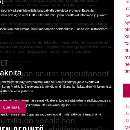
öt
na Parkissa Dortmundissa, missä ottelupäivän perinteet heräävät henkiin
nut yhä enemmän nuorten pelaajien kasvatuksen tärkeyttä kotimaisessa
 pistesaaliiden saamiseksi.
jo
ttaan seuran hallitsevuus Italian Serie A -jalkapalloliigassa on merkittävästi
desliigan seurat painottavat nuorten pelaajien kehittämistä tarjoamalla heille
likko jatkoi voittokulkuaan, mutta pienoinen yllätyskin
eura- että maajoukkueille. Seurat tunnistavat sijoittamisen nuorten
tuu Italian rajojen ulkopuolelle, muokaten globaalia jalkapallomaisemaa. Tässä on,
laajat etenevät eri ikäryhmissä, terästäen taitojaan ja pelin ymmärrystään
ut Mestarien liigan turnauksen maailmanlaajuista yleisöä, vaan avasi myös
ma
sta ja elvyttää jalkapalloympäristöä eri alueilla. Se edistää yhteisöllisyyden ja
 vaan myös luomaan uskollisuuden ja identiteetin tunteen tulevien
vireessä ja tuottavat tasaisesti tuloksia.
, kun sarjavitonen Arsenal kärsi tappion Southamptonia
eurarivaliteetit historiallisissa paikallisotteluissa erottuvat Espanjan
isestä pelaajien etenemispolusta Bundesliigan nuorten kehityksen ja akatemian
eille brändeille että uusille yrityksille. Tämä altistuminen on mahdollistanut
tohimoa lajia kohtaan. Uusien franchising-yhtiöiden lisääntyessä Major League
ukkoon Südtribüneella, luoden lumoavan keltaisen meren, joka antaa energiaa
en liigan otteluissa, olet valmis ottamaan haasteen vastaan.
lo
vain pelejä; ne ovat kulttuuritapahtumia, jotka herättävät intohimoa ja jakavat
. Kierros päättyi sunnuntaina pelattuun klassikko-
en kannattajakuntaan, johtaen merkittävään brändin näkyvyyteen ja
den siitä merkittävän voiman Pohjois-Amerikan urheilukulttuurissa.
äätöksiä differentiaaleista.
lusta, jossa valmentajat kuten Arrigo Sacchi ja Marcello Lippi ovat
sy
distääkseen ruohonjuuritason jalkapalloa maanlaajuisesti tavoitteenaan parantaa
,...
yöntityyppejä ja ottaa huomioon ulkoiset tekijät ennen vetojesi asettamista.
SAMERIKKALAISEEN URHEILUUN
EENIT
lla parempia harjoitusolosuhteita, valmennusohjelmia ja mahdollisuuksia nuorille
tajien laulaessa seurahymnejä ja nauttien paikallisesta oluesta ja
el
nen, kun fanit luovat unohtumattoman spektaakkelin. Tässä viisi historiallista
t vuorovaikuttavat turnauksen kanssa, tarjoten heille innovatiivisia tapoja
 valoisalta.
iasi menestyä Mestarien liigan vedonlyönnissä.
uten Paolo Maldini, Francesco Totti ja Alessandro Del Piero, jotka ovat jättäneet
tasoiset mainosajat otteluiden aikana ja laaja kattavuus eri mediakanavilla
ke
isamerikkalaisiin urheiluihin.
a Mestarien liigassa! – Liverpool ja Spurs
eesi, ota huomioon avainpelaajien suoritukset ja tulevat ottelut. Kapteenisi
 yhden maailman arvostetuimman jalkapalloturnauksen jännityksen ja intohimon
isessa suunnittelussa Venäjän jalkapallo on valmis jatkamaan nousujohteista
(tai lohduta tappioita) lähellä olevissa baareissa ja pubeissa muiden kannattajien
to
van tärkeä. Etsi pelaajia, jotka ovat hyvässä vireessä, kuten ne, jotka tekevät
hjelmat
eleihin
ailla maailmanlaajuisella tasolla. Painopiste paikallisten pelaajien kasvatuksessa
urheilulähetyksiin sekä sen vaikutuksen taloudelliseen analyysiin.
 ovat vaikuttaneet jalkapalloon maailmanlaajuisesti, ja seurat sekä maajoukkueet
hu
 Venäjän jalkapallon pitkäaikaiselle menestykselle ja kestävyydelle.
SET
parantaakseen brändinsä uskottavuutta.
.2018
Toimitus
Uutiset
ma
aa Pohjois-Amerikassa, houkutellut monipuolisen ja omistautuneen
uorten kehittämiseen ja akatemioiden järjestelmiin, jotka tarkkaan seulovat ja
aavat heikommat puolustukset maksimoidaksesi pisteet. Varakapteenit ovat myös
SET
skollisiin kannattajakuntiin.
ulutetaan ja rahastoidaan.
ttajakunta ja ikoniset stadionit ovat auttaneet muokkaamaan jalkapallokulttuuria,
ohjelmiinsa.
luotettava pelaaja tähän rooliin, joku, joka todennäköisesti pelaa
eiden suoran vuorovaikutuksen katsojien kanssa.
he
en liiga tarjosi tiistaina aivan mielettömiä otteluita ja
äysin saavutettavia
akoita
JA SPONSOROINTI
ta
ier-liigan seurat sopeuttaneet
 kaaria. Liverpool ja Napoli taistelivat jatkopaikasta
soilla, aina perusjoukkueista nuorten liigoihin, tunnistaakseen pelaajia, joilla on
löille?
tegia, levittäen riskiä ja potentiaalisia palkintoja. Pidä silmällä loukkaantumisia ja
in hornan kattilassa, Spurs puolestaan taisteli B-lohkon
 -tilojaan vastatakseen
at pelikunnossa.
punkirivaliteetit näyttävät voimakkaita seurarivaliteetteja, jotka sytyttävät
ävän kasvun kannattajakunnassaan Pohjois-Amerikassa. Tämä kasvu heijastaa
loudellinen vaikutus ja sponsorointikenttä ovat kokeneet merkittävän
ijasta yhdessä...
usteellisen arvioinnin, jossa otetaan huomioon paitsi heidän pelikenttätaitonsa
ategisiin päätöksiin ja investointeihin kilpailukyvyn säilyttämiseksi
 kuten Madrid ja Barcelona isännöivät joitain Espanjan jalkapallon kiihkeimmistä
sille henkilöille. Löydät rampit, määrätyt istuma-alueet ja esteettömät tilat. He
 katsojamääräänsä sponsoroinnista on tullut entistä kannattavampaa. Yritykset
eja?
isuuden varmistamiseksi Serie A:n on keskityttävä kaupallisen vetovoimansa
valiteetin keskipisteenä.
a kaikki voivat nauttia otteluista mukavasti.
joonille intohimoisille jalkapallofaneille ympäri maailmaa.
 ja nuorten lahjakkuuksien kehittämiseen vahvojen nuorisokehitysohjelmien
nan laajentumista:
tusohjelmat suunnitellaan jokaiselle tunnistetulle lahjakkuudelle heidän taitojensa
jotain uniikkeja perinteitä tai
t ovat uudistaneet harjoitusmenetelmiä ja päivittäneet tiloja. Olette
tensiteettiä, kun molemmat seurat kilpailevat kovasti päävallasta pääkaupungissa.
 viisaasti päivittääksesi fantasiajalkapallojoukkueesi ja maksimoidaksesi sen
ponsorit kilpailevat näkyvyydestä otteluissa, pelaajien pelipaidoissa ja
seen heille parhaan mahdollisen ympäristön kasvaa ammattilaisjalkapalloilijoiksi.
elaajien saavuttavan huippusuoritustason. Pyrkimys erinomaisuuteen erottaa
ikä lisää värikästä jalkapallokulttuuria kaupungissa.
unkeihin on houkutellut paikallista tukea ja laajentanut liigan vaikutuspiiriä.
on tärkeää pitää mielessä seuraavat avainkohdat:
Ja
Lue lisää
isopimusten arvoa, tehden Mestarien liigasta yhden halutuimmista
udattavat Mestarien liigan
ustojen hyödyntäminen on ratkaisevan tärkeää laajemman yleisön sitouttamiseksi
AAJUINEN VAIKUTUS JA
Ja
kapallon maisemaa Espanjassa, vaan luovat myös sähköistä ilmapiiriä niin
ien liittyminen MLS-joukkueisiin on herättänyt huomiota ja innostusta kannattajien
otteluita ja harkitse pelaajien siirtämistä joukkueisiin, joilla on suotuisat
tumilla on venäläisen
perusteltuja päätöksiä.
Ja
kopuolelle, kun tulovirrat televisio-oikeuksista, lipunmyynnistä ja fanituotteista
n sääntöjen noudattaminen ylimitoitetun rahankäytön estämiseksi ovat
rvostetusta tittelistä, ja taloudelliset palkinnot menestyksekkäästä
lahjakkuuden kehittämisessä?
MM
etettava etusijalle stadioninfrastruktuurin parantaminen ja yleisen
at kasvattaneet kotimaista lahjakkuutta, edistäen yhteyksiä paikallisyhteisöihin.
mahdollisia loukkaantumishuolia ennen siirtojen tekemistä. Pelaajalla voi olla
sallistuvat ainutlaatuisiin perinteisiin ja rituaaleihin, luoden sähköisen