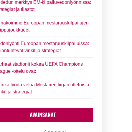
tiedun merkitys EM-kilpailuvedonlyönnissä:
rategiat ja tilastot
nakoimme Euroopan mestaruuskilpailujen
ippujoukkueet
donlyönti Euroopan mestaruuskilpailuissa:
iantuntevat vinkit ja strategiat
rhaat stadionit kokea UEFA Champions
ague -ottelu ovat:
inka lyödä vetoa Mestarien liigan otteluista:
nkit ja strategiat
AVAINSANAT