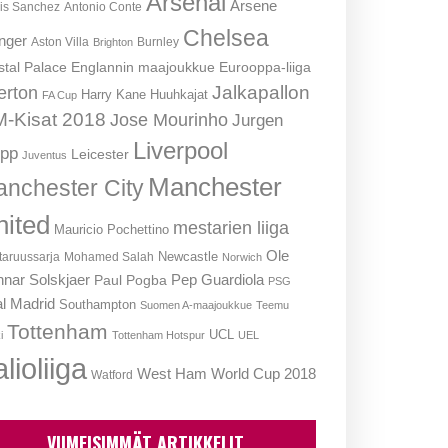
Arsenal
Arsene
is Sanchez
Antonio Conte
Chelsea
nger
Aston Villa
Burnley
Brighton
stal Palace
Englannin maajoukkue
Eurooppa-liiga
Jalkapallon
erton
Harry Kane
Huuhkajat
FA Cup
-Kisat 2018
Jose Mourinho
Jurgen
Liverpool
opp
Leicester
Juventus
Manchester
nchester City
nited
mestarien liiga
Mauricio Pochettino
Ole
Newcastle
aruussarja
Mohamed Salah
Norwich
nar Solskjaer
Pep Guardiola
Paul Pogba
PSG
l Madrid
Southampton
Suomen A-maajoukkue
Teemu
Tottenham
UCL
i
Tottenham Hotspur
UEL
lioliiga
West Ham
World Cup 2018
Watford
VIIMEISIMMÄT ARTIKKELIT