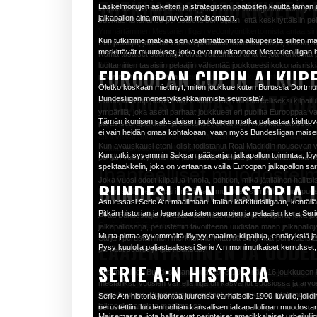
TUTKIMASSA JOUKKUEEN 
Laskelmoitujen askelten ja strategisten päätösten kautta tämä
lopputulosten mahdollisuudet, jotka voivat vahingoittaa koko j
Eurooppalaiset illat:
Koe Euroopan iltojen taika Anfieldilla. St
Oletko koskaan miettinyt, miten kerran suora
jalkapallon aina muuttuvaan maisemaan.
suoritushistoriansa perusteella sen sijaan, että keskityttäisiin pe
energia ja intensiteetti ovat vertaansa vailla jalkapallon maail
maailmanlaajuiseksi urheilutapahtumaksi, jo
Ymmärtäminen Mestarien liigan vedonlyöntikertoimista antaa sinu
ALLIANZ ARENA, MÜNCHE
Kun tutkimme matkaa sen vaatimattomista alkuperistä siihen mahtip
vetojesi asettamista. Tehdäksesi tietoon perustuvia päätöksiä, s
Etsi pelaajia, joilla on vankka pisteiden tuotantohistoria, vaikk
askelten ja strategisten päätösten kautta täm
merkittävät muutokset, jotka ovat muokanneet Mestarien liigan h
Nämä tasaiset suorittajat eivät välttämättä aina tarjoa korkeint
luottaminen tasaisiin pelaajiin vähentää joukkueesi kokonaisrisk
Viimeaikainen suorituskyky
: Katso, miten joukkue on suoriutu
EUROOPAN CUPIN ALKUP
Upotu itsesi toiseen ikoniseen eurooppalaiseen jalkapallostadio
pelaajan suorituksessa.
tasapelit voivat kertoa heidän nykyisestä kunnostaan.
löytävät uuden kodin saksalaisen taivaan alla.
Bundesliga paljastettu: Saksan pääsarja
Oletko koskaan miettinyt, miten joukkue kuten Borussia Dortmun
MUODOSTELMASTRATEGIA
Bundesliigan menestyksekkäimmistä seuroista?
Päästä päähän -tilasto
: Tarkista kahden joukkueen välinen his
Euroopan Cup perustettiin vuonna 1955 mantereelliseksi kilpailuks
Allianz Arena, FC Bayern Münchenin kotikenttä, on moderni ihm
22.3.2024
aborg
Viikkokatsaus
jatkuvan hallinnan toista vastaan.
ympärillä, joka asetti parhaat joukkueet eri puolilta Eurooppaa va
otteluissa, valkoiseksi kansainvälisissä peleissä ja siniseksi T
Tämän ikonisen saksalaisen joukkueen matka paljastaa kiehtova
paras seurajoukkue, ja odotukset olivat käsin kosketeltavissa.
Kun perustat fantasiajalkapallojoukkuettasi, idealiin muodostusva
Oletko koskaan miettinyt, miten joukkue ku
ei vain heidän omaa kohtaloaan, vaan myös Bundesliigan mais
Maalintekotrendit
: Analysoi joukkueen maalintekomallit. Tek
edut voivat antaa sinulle etulyöntiaseman vastustajia vastaan. Kok
Astuessasi sisään meren punaisten ja valkoisten fanien luomassa
taloudellisista vaikeuksista tullakseen yhd
Kun avauskausi eteni, olisit todistanut Real Madridin nouseva
joukkueesi suorituskykyä ja sopeutua muuttuviin pelitilanteisiin.
erinomaiset näkymät jokaisesta istumapaikasta takaavat uno
Kun tutkit syvemmin Saksan pääsarjan jalkapallon toimintaa, lö
Loukkaantumisraportit
: Pysy ajan tasalla mahdollisista avainp
pohjan vuosikymmenille jännittäviä otteluita ja unohtumattomia 
Tämän ikonisen saksalaisen joukkueen matka
spektaakkelin, joka on vertaansa vailla Euroopan jalkapallon sara
merkittävästi joukkueen suoritukseen.
Ihanteelliset muodostel
Stadionin akustiikka voimistaa suosionosoituksia ja lauluja, lisäte
Joka vuosi odotit kilpailua innolla, pohtien, mikä jättiläinen halli
baijerilaisesta ruoasta ja paikallisesta oluesta eri ruokakojuissa j
BUNDESLIGAN HISTORIA 
HYÖDYNTÄMÄLLÄ ERILAIS
fanien sydämet ympäri maailman, muuttuen symboliksi huippuos
Yksi tehokas tapa optimoida joukkueesi suorituskyky fantasiapallo
Serie A: Italian jalkapallon pääsarja ja 
Astuessasi Serie A:n maailmaan, Italian kärkifutisliigaan, kentällä 
Allianz Arenan tehokkaat liikenneyhteydet tekevät stadionille s
pelaajasi vahvuuksiin. Valitessasi muodostelmaa harkitse tekijöi
Pitkän historian ja legendaaristen seurojen ja pelaajien kera Ser
Turnauksen alkuperät loivat perustan sille, mikä lopulta kehitty
Avaa Bundesliigan rikasta kudelmaa historia ja alkuperä, joka
Erilaisten vedonlyöntityyppien tutkiminen voi parantaa Mestarie
nauttimaan huippuluokan jalkapallosta yhdessä Euroopan parhai
kentällä. Tässä on kolme suosittua muodostelmavaihtoehtoa harki
22.3.2024
aborg
Viikkokatsaus
Cupin kestävästä perinnöstä.
jalkapallosarja, perustettiin tavoitteena uudistaa maan jalkapallo
strategiseen vedonlyöntiin. Perinteisten ottelun voittajan vetojen
SANTIAGO BERNABÉU, M
Mutta pintaa syvemmältä löytyy maailma kilpailuja, ennätyksiä j
Sarjan perustaminen merkitsi merkittävää siirtymää perinteisistä 
maalimäärä, Aasian tasoitusvedot ja molemmat joukkueet tekevä
LAAJENTAMINEN JA UUD
Astuessasi Serie A:n maailmaan, Italian kärkifu
Muodostelma
Hyökkääjät
Keskikenttäpelaajat
Puolustajat
Pysy kuulolla paljastaaksesi Serie A:n monimutkaiset kerrokset, 
parhaat seurat ympäri Saksaa.
4-3-3
4
3
3
taidokkaasti kudottu tapeetti taitoa ja intohi
Yli/alle maalimäärä -vedoissa ennustetaan, ylittääkö vai alittaa
SERIE A:N HISTORIA
Santiago Bernabéu Madridissa seisoo legendaarisena jalkapallost
3-5-2
3
5
2
Ensimmäinen Bundesliigan kausi 1963-1964 näki 16 joukkueen k
tuovat oman twistinsä tasoittamalla suosikin ja altavastaajan maa
Merkiten ratkaisevaa käännettä turnauksen suunnassa, laajen
intohimolle. Jos olet onnekas ja pääset osallistumaan UEFA Champ
pelaajien...
4-4-2
4
4
2
mestariksi. Vuosien varrella liiga on kasvanut suosiossa ja arv
maalin -vedot keskittyvät siihen, tekevätkö molemmat joukkueet
mahdollisuuksia huippujalkapalloseuroille. Mestarien liiga, niin
Kokeile erilaisia muodostelmia löytääksesi sen, joka maksimoi jou
lahjakkuuksia. Bundesliigan ainutlaatuinen sekoitus intohimoa, 
Serie A:n historia juontaa juurensa varhaiselle 1900-luvulle, jolloin 
joukkueita eri maista, parantaen kilpailun tasoa ja luoden moni
Historia ja arvostus
: Santiago Bernabéu on todistanut joitain s
jalkapallosarjoista maailmassa.
Lisäksi voit tutkia kertoimienkatselijavedonlyöntejä, joissa yhdis
perustettiin, luoden pohjan kansallisen jalkapalloliigan muodosta
turnausta vaan myös kasvatti sen globaalia vetovoimaa, houkutel
loppuotteluita ja esitellyt legendaaristen pelaajien taitoja.
Maisemassa, jota hallitsevat perinteiset amerikkalaiset urheilu