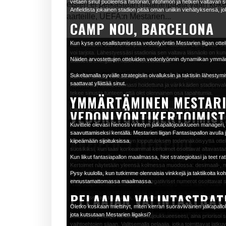
vetäen sinut puoleensa historian, intohimon ja hetken valtava
etsien ei pelkästään määränpäätä vaan kokem
Anfieldista jokainen stadion pitää oman uniikin viehätyksensä, jo
aarteille, UEFA:n Mestarien...
CAMP NOU, BARCELONA
Kuinka lyödä vetoa Mestarien liigan ottel
Kun kyse on osallistumisesta vedonlyöntiin Mestarien liigan ott
Kun osallistut UEFA Champions League -otteluun Camp Nou -stadi
voi tarjota. Lähestyessäsi stadionia sen valtava läsnäolo on ku
30.8.2024
aborg
Viikkokatsaus
Näiden arvostettujen otteluiden vedonlyönnin dynamiikan ymmär
säteilevä energia on käsin kosketeltavaa.
Kun kyse on osallistumisesta vedonlyöntiin M
Sukeltamalla syvälle strategisiin oivalluksiin ja taktisiin lähest
Kun olet sisällä, kovaääniset kannustushuudot ja laulut kaikuva
saattavat yllättää sinut.
muutamia keskeisiä seikkoja. Näiden arvost
näkeminen, moitteettomasti hoidettuna ja värikkäiden stadionvalo
tekee sinusta tunteen, että olet olennainen osa tapahtumia.
YMMÄRTÄMINEN MESTARI
ymmärtäminen vaatii enemmän kuin pelkän..
Camp Noun seinissä oleva historia lisää toisen merkittävän kerr
VEDONLYÖNTIKERTOIMIST
lukuisat ylpeästi esillä olevat pokaalit saavat aistimaan rikkaan
Mestarien liiga Fantasiajalkapallo: Vink
Kuvittele olevasi hienosti viritetyn jalkapallojoukkueen manageri
stadionilla Champions League -otteluun ei ole pelkästään katsoj
Ymmärtääksesi Mestarien liigan vedonlyöntikertoimien ydintä, al
saavuttamiseksi kentällä. Mestarien liigan Fantasiapallon avulla j
ANFIELD, LIVERPOOL
30.8.2024
aborg
Viikkokatsaus
Kertoimet heijastavat tietyn lopputuloksen todennäköisyyttä otte
kiipeämään sijoituksissa.
suosikiksi, kun taas korkeammat kertoimet osoittavat altavast
Kuvittele olevasi hienosti viritetyn jalkapall
Kun liikut fantasiapallon maailmassa, hiot strategioitasi ja teet rat
Sijaitseva sydämessä Liverpool, Anfieldin stadion seisoo historial
Kertoimet näytetään yleensä kolmessa muodossa: desimaali-, mur
pelaajan maksimaalisen vaikutuksen saavutta
intohimoiset fanit luovat unohtumattoman kokemuksen jokaiselle vi
alkuperäisen panoksen, kun taas murtoluvut näyttävät potentiaa
Pysy kuulolla, kun tutkimme olennaisia vinkkejä ja taktiikoita koh
avulla johtamistaitosi joutuvat koetukselle, k
Yhdysvalloissa, ja positiiviset ja negatiiviset numerot osoittavat 
ennustamattomassa maailmassa.
The Kop:
Todista selkäpiitä karmiva esitys 'You'll Never Walk 
yhtenäisyys ja intohimo täällä ovat todella vaikuttavia.
PELAAJAN VALINTASTRAT
Vetoja asettaessa muista, että pienemmät kertoimet tuottavat pie
Euroopan Cupista Mestareiden liigaan: 
suuremmat kertoimet tarjoavat suurempia potentiaalisia voittoj
Oletko koskaan miettinyt, miten kerran suoraviivainen jalkapall
Historia ja perintö:
Upota itsesi tämän legendaarisen stadionin r
peruskäsitteet voit navigoida Mestarien liigan vedonlyöntikertoi
jota kutsutaan Mestarien liigaksi?
Valitessasi pelaajia fantasiapalloilujoukkueeseesi, aina prioriso
nurkka huokuu seuran loisteliasta menneisyyttä.
30.8.2024
aborg
Viikkokatsaus
vaihtoehtojen sijaan. Valitsemalla pelaajia, jotka toimittavat ja