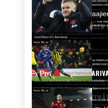
NUORISOKEHITYS JA AKA
taitonäytteitä. Jokainen ottelu on taistelu, ei pelkästään pisteis
23.12
Voivatko sääolosuhteet v
Amerikassa.
Gonzalo Higuain
Napoli & Juventus
146
Arvovahdit
: Tunne aliarvostetut pelaajat, jotka tarjoavat kor
maalintekomahdollisuuksia joukkuetovereilleen tekevät hänestä pe
Keltainen muuri
: Seisoessaan kuuluisalla Südtribüne-alueel
PARHAAT KILPAILUSUHTE
ulkopuolelle, kun fanit odottavat innolla jokaista kohtaamista mah
varoja premium-vaihtoehdoille.
meren keltaista ja mustaa.
Laajempi yleisösaavutettavuus
:
Valioli
ottelun lopputulokseen ja
Lisäksi uusien joukkueiden lisäämisen kautta MLS tarjoaa enemmän 
Viimeisenä Sardar Azmoun FC Zenitistä on dynaaminen hyökkääjä
Olet pian löytämässä salaisuudet Bundesliigan menestyksestä n
Legendaaristen pelaaji
Siirron ajoitusstrategia
Näiden laajentumisstrategioiden avulla MLS-joukkueet vahvistav
viimeistelystään. Azmounin maalintekotaito ja kyky hyödyntää 
Kierros
Yksi Serie A:n intensiivisimmistä kilpailuista on Juventus vastaan 
Korviahuumaava kohina
: Tunne maan tärisevän, kun fanit la
Voit nyt katsoa suosikkijoukkueidesi pelejä mistä tahansa maai
tämä huomioon?
kykenevän muuttamaan ottelun lopputuloksen hetkessä.
tiukasti taisteltuja, lumoten faneja ympäri maailmaa. Kilpailun lis
Huippuluokan harjoitusolosuhteet, räätälöidyt pelaajien kehitysp
Kansainvälinen lahjakkuu
sekä Ch
Real Madridin ja FC Barcelonan
legendaariset pelaajat
ovat otta
menestykseen ja kulttuuriseen merkitykseen.
Pelaajasiirtojen optimaalisen ajoituksen analysointi on olennain
nuorisokehityksen ja akatemioiden kulmakivet.
Dortmundin hymni
: Liity tuhansien kannattajien joukkoon lau
Parannettu katselukokemus
:
ULKOMAISEN OSAAMISEN 
jalkapallon jättiläiset kohtaavat, ilmapiiri kipinöi intensiteetist
Ota huomioon sään vaikutus Mestarien liigan otteluun. Sade saatt
maaleja
parhaalla mahdollisella tavalla, harkitse pelaajien suoritusten, t
selkäpiihin.
jäljen tähän historialliseen kilpailuun:
vaikuttaa syöttöjen tarkkuuteen. Sopeuta vedonlyöntisi sen muka
Laajentaessaan horisonttejaan kotimaan rajojen ulkopuolelle MLS
AC Milan vs. Inter Milan
: Tunnettu Milanon derby, jossa nämä 
Nämä avainelementit toimivat harmonisesti varmistaen, että Bund
Edistyneiden ominaisuuksien, kuten HD-lähetysten ja useiden 
joukkueiden että pelaajien tasoa liigassa. Tämä strateginen läh
Signal Iduna Parkin energia ja kiihko tekevät siitä pakollisen vi
On suositeltavaa tehdä pelaajasiirtoja strategisesti hyödyntääkse
Ulkomaisen lahjakkuuden hankinta venäläisessä jalkapallossa on 
koskaan.
Kuinka loukkaantumiset ja
Huippuluokan koulutusla
Lionel Messi (FC Barcelona)
kulttuurista monimuotoisuutta.
Roma vs. Lazio
: Derby della Capitale, jossa AS Roma ja SS Laz
League -kokemuksen.
markkinatrendejä ja pelaajien suosiota välttääksesi hinnannousu
vetovoimaan. Kansainvälisten pelaajien tulva on tuonut uuden tas
Cristiano Ronaldo (Real Madrid)
roomalaisen kaupungin kudoksiin.
Valiol
ja houkutellen laajempaa yleisöä ympäri maailmaa.
Kuva: IBL.se
Lisääntyneet kaupalliset mahdollisuudet
:
joukkueen suoritukseen M
Pelimatkan perinteet Do
Xavi Hernández (FC Barcelona)
Tässä syyt, miksi kansainvälisen lahjakkuuden rekrytointi on tär
Suunnittelemalla siirrot viisaasti voit maksimoida joukkueesi vah
Bundesligan eliittivalmennuskeskusten sisäisten toimintojen tut
Iker Casillas (Real Madrid)
Juventus vs. AC Milan
: Nämä kaksi suurseuraa ovat kohdanneet
17.12
päivittämisen ja terveen budjetin ylläpitämisen välillä pitkällä täht
Monipuoliset pelityylit
: Ulkomaiset hankinnat ovat tuo
Mainostajat ja sponsoreet hyötyvät televisioitujen otteluiden l
kehittämiseen rakenteellisten nuorisokehitys- ja akatemiamallien
vedonlyöjät voivat hyödy
Andrés Iniesta (FC Barcelona)
maisemiin.
Taitojen monimuotoisuus:
Kansainväliset pelaajat tuo
taidokkuudesta eurooppalaisten puolustajien taktiseen
Sukella sykkivään ottelupäivän perinteisiin Signal Iduna Parkis
teknisiin taitoihin, taktiseen ymmärrykseen ja fyysiseen kuntoon
Valioli
Maailmanlaajuinen näkyvyys:
Pelaajien rekrytointi e
Ole proaktiivinen ja pysy askeleen edellä pelaajamarkkinoilla.
Maailmanlaajuinen ylei
kentille.
ottelun alkua osallistu 'Yellow Wall' -perinteeseen, jossa Eteläka
Nämä pelaajat eivät ole ainoastaan esitelleet valtavaa lahjakku
Napoli vs. Juventus
Fanien osallistaminen:
: Kilpailu SSC Napolin ja Juventuksen välil
Kansainväliset pelaajat houku
Loukkaantumiset ja pelikiellot voivat vaikuttaa merkittävästi jouk
yhtenäisesti joukkuetta tukien. Koe sähköinen tunnelma, kun fanit
Tässä on mitä erottaa Bundesligan eliittivalmennuskeskukset:
nähtiin
Differentiaalivalinnat ova
maailman odottavat innolla. Näiden ikonien väliset taistelut ovat 
kärkipaikasta.
Kehitysvaikutus:
Nuoret amerikkalaispelaajat hyötyvät
tarkasti tehdäkseen perusteltuja päätöksiä. Tietää, kuka on poi
Kasvanut kilpailu
: Ulkomaisten lahjakkuuksien läsnäolo
kylmänväreet aiheuttavaa yhtenäisyyttä. Älä unohda herkutella tuhd
Televisioidun kattavuuden laajentuminen on merkittävästi laajent
tuttuu
heidän taitojaan ja pelin tuntemustaan.
pelitasoaan taistellakseen avauskokoonpanon paikois
INTENSIIVISET SEURARIV
Ottelun jälkeen juhli tai sure paikallisten kanssa läheisissä baar
Viimeisintä huutoa oleva varustus
: Tilat ylpeilevät 
TIEDOT JA SAAVUTUKSET 
eri kielillä ja eri aikavyöhykkeillä on tehnyt turnauksesta maailm
Onko olemassa mitään eri
maisemassa.
Fantasiakoripallossa budjetin hallinta on tehokasta, kun otat dif
osa-aluetta.
Danny I
MLS-FRANCHISEIDEN LAA
joukkueesi potentiaalin maksimoimiseksi. Kun harkitset näitä vali
Korkeasti koulutetut valmentajat
: Taitavat valmentaj
Ottelupäivän perinteet Dortmundissa
Digitaalisten suoratoistopalveluiden nousu on edelleen lisännyt p
kaavoja, jotka ovat ainut
Maailmanlaajuinen tunnustus
: Ulkomaisten tähtien r
Löydät itsesi upotetuksi La Ligan intensiivisten seurakilpailuje
Italiassa Serie A -jalkapallosarjassa on lukuisia ennätyksiä ja 
lahjakkuuksien kanssa hioakseen heidän taitojaan.
haluamillaan laitteilla missä ja milloin tahansa. Mestarien liigan
Yellow Wall -perinne
Laulaminen Eteläkats
myös kerännyt kansainvälistä huomiota, houkutellen fa
mestaruuksien eniten voittanut seura. Juventus pitää tätä vaikut
Jalkapallon Major League Soccerin (MLS) jatkuva kasvu Pohjois-
Omistusprosentti
Henkilökohtaiset kehityssuunnitelmat
: Valitse pelaajia, joilla on alhainen omistusp
: Jokainen pe
verrattuna muihin jalkapal
suosiota, vaan myös lisännyt sen kulttuurista merkitystä.
'You'll Never Walk Alone' laulaminen
Ottelun alkuun kylmän
lahjakkuuksien sulautumista näkyvillä olevaan monim
Historiallisista derbyistä hurjiin kaupunkikilpailuihin, liigassa on
mestaruutta kaudelta 2011-2012 kaudelle 2019-2020. Tämä hallin
liigan vaikutuspiiriä ja kannattajakuntaa. MLS-franchisingin laaje
heikkouksien käsittelemiseksi varmistaen kokonaisva
Valioli
Kuva: IBL.se
Bratwurst & olut
Pakolliset ottelupäivän
maailmaa.
menestystä ja johdonmukaisuutta liigassa.
puolilta mannerta. Lisäämällä uusia joukkueita eri kaupunkeihin l
Etsi aliarvostettuja lahjakkuuksia, jotka voivat tuottaa paljon pist
Olit sitten aasialainen fani, joka herää aikaisin katsomaan ottel
TULEVAISUUDEN NÄKYMÄT
Ottelun jälkeiset baarijuhlat
Jalkapallon yhteisölli
Kun lyöt vetoa Mestarien liigan otteluista, seuraa ainutlaatuisia
Pelaajan etenemisreitit
17.12
liigan globaali vetovoima jatkaa jalkapalloharrastajien yhdistämi
SERIE A:N VAIKUTUS JAL
Fanikokemusten kohoko
verrattuna muihin. Pysy valppaana mahdollisuuksien varalta hyö
Näiden kohtaamisten intohimo ja intensiteetti osoittavat syvään j
Nämä uudet franchising-yhtiöt tuovat paitsi lisätuloja liigalle myös
Otteluohjelman analysointi
: Arvioi tulevat ottelut tunnistaakses
vedonlyöntipäätöksiä.
ammattilaistasolla. Laajentuminen mahdollistaa myös laajemman 
Kaupalliset sponsoroint
Katsellessaan tulevaisuuteen Venäjän jalkapallon kehitys näyttää
Valioli
Voit seurata pelaajien etenemispolkuja Bundesliigan nuorten ke