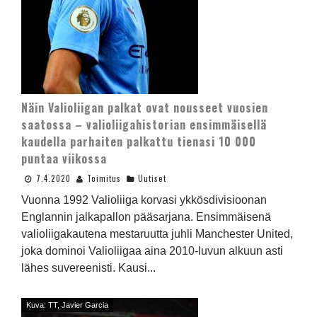
Näin Valioliigan palkat ovat nousseet vuosien
saatossa – valioliigahistorian ensimmäisellä
kaudella parhaiten palkattu tienasi 10 000
puntaa viikossa
7.4.2020
Toimitus
Uutiset
Vuonna 1992 Valioliiga korvasi ykkösdivisioonan
Englannin jalkapallon pääsarjana. Ensimmäisenä
valioliigakautena mestaruutta juhli Manchester United,
joka dominoi Valioliigaa aina 2010-luvun alkuun asti
lähes suvereenisti. Kausi...
Kuva: TT, Javier Garcia