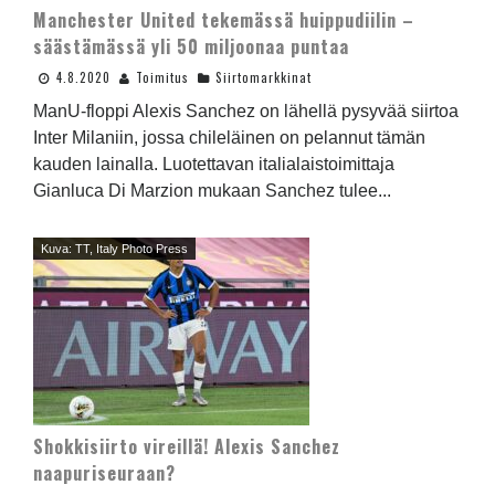
Manchester United tekemässä huippudiilin –
säästämässä yli 50 miljoonaa puntaa
4.8.2020
Toimitus
Siirtomarkkinat
ManU-floppi Alexis Sanchez on lähellä pysyvää siirtoa
Inter Milaniin, jossa chileläinen on pelannut tämän
kauden lainalla. Luotettavan italialaistoimittaja
Gianluca Di Marzion mukaan Sanchez tulee...
Kuva: TT, Italy Photo Press
Shokkisiirto vireillä! Alexis Sanchez
naapuriseuraan?