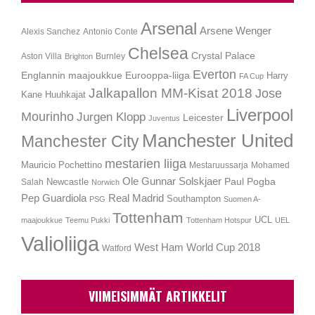
Arsenal
Arsene Wenger
Alexis Sanchez
Antonio Conte
Chelsea
Crystal Palace
Aston Villa
Burnley
Brighton
Everton
Englannin maajoukkue
Eurooppa-liiga
Harry
FA Cup
Jalkapallon MM-Kisat 2018
Jose
Kane
Huuhkajat
Liverpool
Mourinho
Jurgen Klopp
Leicester
Juventus
Manchester United
Manchester City
mestarien liiga
Mauricio Pochettino
Mestaruussarja
Mohamed
Ole Gunnar Solskjaer
Newcastle
Paul Pogba
Salah
Norwich
Pep Guardiola
Real Madrid
Southampton
PSG
Suomen A-
Tottenham
UCL
maajoukkue
Teemu Pukki
Tottenham Hotspur
UEL
Valioliiga
West Ham
World Cup 2018
Watford
VIIMEISIMMÄT ARTIKKELIT