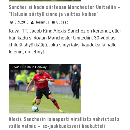
Sanchez ei kadu siirtoaan Manchester Unitediin –
”Halusin siirtyä sinne ja voittaa kaiken”
3.9.2019
Toimitus
Uutiset
Kuva: TT, Jacob King Alexis Sanchez on kertonut, ettei
hän kadu siirtoaan Manchester Unitediin. 30-vuotias
chileläishyökkääjä, joka siirtyi täksi kaudeksi lainalle
Interiin, on tehnyt...
Kuva: TT, Shaun Conway
Alexis Sanchezin lainapesti virallista vahvistusta
vaille valmis – ex-joukkuekaveri houkutteli