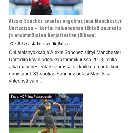
Alexis Sanchez avautui ongelmistaan Manchester
Unitedissa – kertoi halunneensa lähteä seurasta
jo ensimmäisten harjoitusten jälkeen!
4.9.2020
Toimitus
Uutiset
Chileläishyökkääjä Alexis Sanchez siirtyi Manchester
Unitediin kovin odotuksin tammikuussa 2018, mutta
aika manchesterilaisseurassa oli kaikkea muuta kuin
onnistunut. 31-vuotias Sanchez pelasi ManUssa
yhteensä vain...
Kuva: AOP, Ina Fassebender