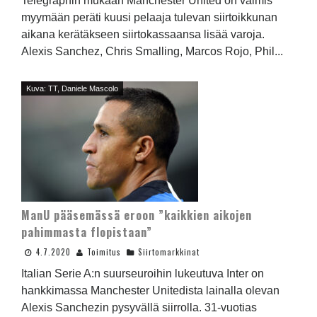
Telegraphin mukaan Manchester United on valmis
myymään peräti kuusi pelaaja tulevan siirtoikkunan
aikana kerätäkseen siirtokassaansa lisää varoja.
Alexis Sanchez, Chris Smalling, Marcos Rojo, Phil...
Kuva: TT, Daniele Mascolo
ManU pääsemässä eroon ”kaikkien aikojen
pahimmasta flopistaan”
4.7.2020
Toimitus
Siirtomarkkinat
Italian Serie A:n suurseuroihin lukeutuva Inter on
hankkimassa Manchester Unitedista lainalla olevan
Alexis Sanchezin pysyvällä siirrolla. 31-vuotias