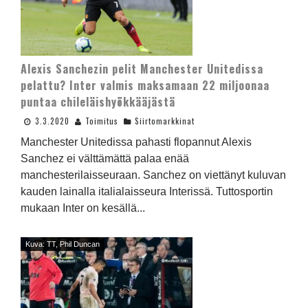
Alexis Sanchezin pelit Manchester Unitedissa
pelattu? Inter valmis maksamaan 22 miljoonaa
puntaa chileläishyökkääjästä
3.3.2020
Toimitus
Siirtomarkkinat
Manchester Unitedissa pahasti flopannut Alexis
Sanchez ei välttämättä palaa enää
manchesterilaisseuraan. Sanchez on viettänyt kuluvan
kauden lainalla italialaisseura Interissä. Tuttosportin
mukaan Inter on kesällä...
Kuva: TT, Phil Duncan