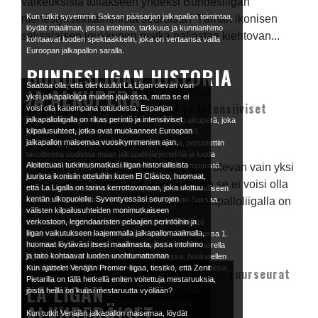
vaikeuksista tullakseen yhdeksi Bundesliigan
Kun tutkit syvemmin Saksan pääsarjan jalkapallon toimintaa,
menestyksekkäimmistä seuroista? Tämän ikonisen
löydät maailman, jossa intohimo, tarkkuus ja kunnianhimo
saksalaisen joukkueen matka paljastaa kiehtovan...
kohtaavat luoden spektaakkelin, joka on vertaansa vailla
Euroopan jalkapallon saralla.
BUNDESLIGAN HISTORIA
Saattaa olla, että olet kuullut La Ligan olevan vain
Tutustumassa La Ligaan: Espanjan
JA ALKUPERÄ
yksi jalkapalloliiga muiden joukossa, mutta se ei
jalkapalloliigan rikas perintö ja intensiiviset
voisi olla kauempana totuudesta. Espanjan
jalkapalloliigalla on rikas perintö ja intensiiviset
Avaa Bundesliigan rikasta kudelmaa historia ja alkuperä, joka
kilpailutilanteet
kilpailusuhteet, jotka ovat muokanneet Euroopan
juontaa juurensa sen perustamiseen vuonna 1963.
jalkapallon maisemaa vuosikymmenien ajan.
Bundesliiga, Saksan pääsarjan jalkapallosarja, perustettiin
22.3.2024
aborg
Viikkokatsaus
tavoitteena uudistaa maan jalkapallojärjestelmä ja luoda
Aloitettuasi tutkimusmatkasi liigan historiallisista
Saattaa olla, että olet kuullut La Ligan olevan vain yksi
kilpailukykyisempi ja organisoituneempi urheiluympäristö.
juurista ikonisiin otteluihin kuten El Clásico, huomaat,
Sarjan perustaminen merkitsi merkittävää siirtymää
jalkapalloliiga muiden joukossa, mutta se ei voisi olla
että La Ligalla on tarina kerrottavanaan, joka ulottuu
perinteisistä alueellisista sarjoista yhtenäiseen kansalliseen
kentän ulkopuolelle. Syventyessäsi seurojen
kauempana totuudesta. Espanjan jalkapalloliigalla on
kilpailuun, kooten yhteen parhaat seurat ympäri Saksaa.
välisten kilpailusuhteiden monimutkaiseen
rikas...
verkostoon, legendaaristen pelaajien perintöihin ja
Ensimmäinen Bundesliigan kausi 1963-1964 näki 16
liigan vaikutukseen laajemmalla jalkapallomaailmalla,
joukkueen kilpailevan himoitetusta mestaruudesta, jossa 1.
huomaat löytäväsi itsesi maailmasta, jossa intohimo
FC Köln nousi ensimmäiseksi mestariksi. Vuosien varrella
ja taito kohtaavat luoden unohtumattoman
liiga on kasvanut suosiossa ja arvostuksessa, houkutellen
urheilullisen elämyksen.
globaalia yleisöä ja tuottaen maailmanluokan lahjakkuuksia.
Kun ajattelet Venäjän Premier-liigaa, tiesitkö, että Zenit
Venäjän pääsarja: Venäjän jalkapallon suurseurat
Bundesliigan ainutlaatuinen sekoitus intohimoa, taitoa ja
Pietarilla on tällä hetkellä eniten voitettuja mestaruuksia,
LA LIGAN
ja nousevat lahjakkuudet
kilpailukykyä on vakiinnuttanut sen aseman yhtenä
joista heillä on kuusi mestaruutta vyöllään?
arvostetuimmista jalkapallosarjoista maailmassa.
ALKUPERÄISET
22.3.2024
aborg
Viikkokatsaus
Kun tutkit Venäjän jalkapallon maisemaa, löydät