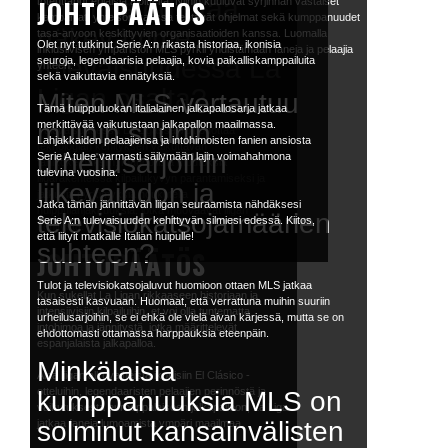
voimme odottaa
JOHTOPÄÄTÖS
toteuttanut erilaisia aloitteita. Niihin kuuluvat syrjinnän vastaiset
kampanjat, yhteisön kanssa tehtävät ohjelmat sekä kumppanuudet
näkevämme
tasa-arvoon keskittyvien organisaatioiden kanssa. Luomalla
Olet nyt tutkinut Serie A:n rikasta historiaa, ikonisia
inklusiivisen ympäristön MLS pyrkii yhdistämään faneja ja pelaajia
tulevaisuudessa La
seuroja, legendaarisia pelaajia, kovia paikalliskamppailuita
yhteen.
sekä vaikuttavia ennätyksiä.
Ligan osalta?
Miten MLS vertautuu
Tämä huippuluokan italialainen jalkapallosarja jatkaa
muihin suuriin
merkittävää vaikutustaan jalkapallon maailmassa.
Tulevaisuudessa La Ligassa voit odottaa
Lahjakkaiden pelaajiensa ja intohimoisten fanien ansiosta
teknologian kehityksen vaikuttavan
urheilusarjoihin
Serie A tulee varmasti säilymään lajin voimahahmona
fanikokemuksiin, mahdollisia muutoksia
tulevina vuosina.
liigarakenteissa kilpailukyvyn parantamiseksi ja
liikevaihdon ja
jatkuvia pyrkimyksiä houkutella
Jatka tämän jännittävän liigan seuraamista nähdäksesi
huippulahjakkuuksia, jotka muovaavat liigan
televisiokatsojamäärien
Serie A:n tulevaisuuden kehittyvän silmiesi edessä. Kiitos,
kehitystä.
että liityit matkalle Italian huipulle!
suhteen?
JOHTOPÄÄTÖS
Tulot ja televisiokatsojaluvut huomioon ottaen MLS jatkaa
Kun sukellat La Ligan rikkaaseen historiaan ja
tasaisesti kasvuaan. Huomaat, että verrattuna muihin suuriin
intensiivisiin kilpailuihin, et voi olla tuntematta
urheilusarjoihin, se ei ehkä ole vielä aivan kärjessä, mutta se on
intohimoa ja jännitystä, jotka määrittelevät
ehdottomasti ottamassa harppauksia eteenpäin.
espanjalaista jalkapalloa.
Minkälaisia
Aina liigan alkuvaiheista ikonisiin El Clásico -
otteluihin, legendaaristen pelaajien perinnöstä ja
kumppanuuksia MLS on
vaikutuksesta eurooppalaiseen jalkapalloon, La Liga
solminut kansainvälisten
jatkaa faneja lumoamista ympäri maailmaa.