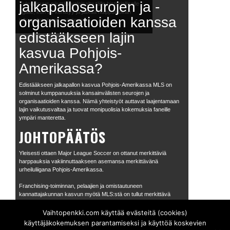
jalkapalloseurojen ja -
Tulevaisuus näyttää valoisalta tälle historialliselle
liigalle, kun se kehittyy ja jatkaa huippuluokan
organisaatioiden kanssa
jalkapallotaitojen esittämistä.
edistääkseen lajin
kasvua Pohjois-
Amerikassa?
Edistääkseen jalkapallon kasvua Pohjois-Amerikassa MLS on
solminut kumppanuuksia kansainvälisten seurojen ja
organisaatioiden kanssa. Nämä yhteistyöt auttavat laajentamaan
lajin vaikutusvaltaa ja tuovat monipuolisia kokemuksia faneille
ympäri manteretta.
JOHTOPÄÄTÖS
Yleisesti ottaen Major League Soccer on ottanut merkittäviä
harppauksia vakiinnuttaakseen asemansa merkittävänä
urheiluliigana Pohjois-Amerikassa.
Franchising-toiminnan, pelaajien ja omistautuneen
kannattajakunnan kasvun myötä MLS:stä on tullut merkittävä
toimija urheiluteollisuudessa.
Vaihtopenkki.com käyttää evästeitä (cookies)
MLS:n vaikutusta nuorten kehitykseen ja jalkapallon yleiseen
käyttäjäkokemuksen parantamiseksi ja käyttöä koskevien
suosioon Pohjois-Amerikassa ei voi aliarvioida.