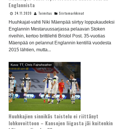
Englannista
24.11.2020
Toimitus
Siirtomarkkinat
Huuhkajat-vahti Niki Mäenpää siirtyy loppukaudeksi
Englannin Mestaruussarjassa pelaavan Stoken
riveihin, kertoo brittilehti Bristol Post. 35-vuotias
Mäenpää on pelannut Englannin kentillä vuodesta
2015 lähtien, mutta...
Kuva: TT, Chris Fairwheather
Huuhkajien sinnikäs taistelu ei riittänyt
lohkovoittoon – Kansojen liigasta jäi kuitenkin