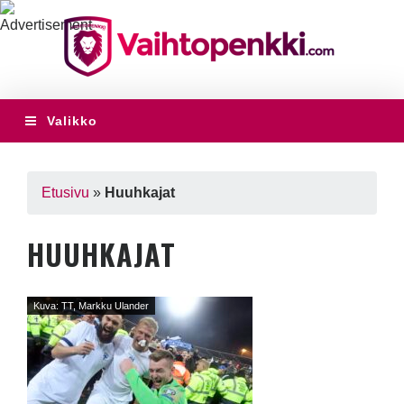
Valikko
Etusivu
»
Huuhkajat
HUUHKAJAT
Kuva: TT, Markku Ulander