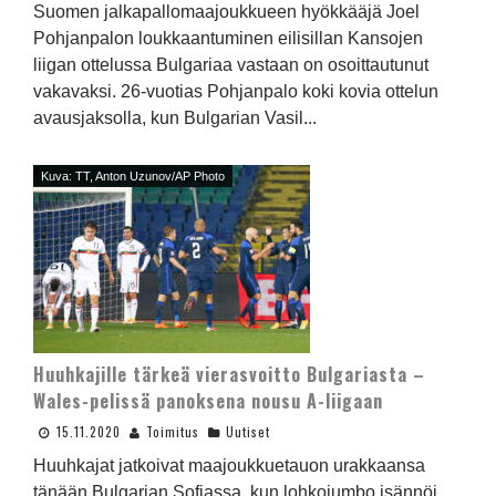
Suomen jalkapallomaajoukkueen hyökkääjä Joel
Pohjanpalon loukkaantuminen eilisillan Kansojen
liigan ottelussa Bulgariaa vastaan on osoittautunut
vakavaksi. 26-vuotias Pohjanpalo koki kovia ottelun
avausjaksolla, kun Bulgarian Vasil...
Kuva: TT, Anton Uzunov/AP Photo
Huuhkajille tärkeä vierasvoitto Bulgariasta –
Wales-pelissä panoksena nousu A-liigaan
15.11.2020
Toimitus
Uutiset
Huuhkajat jatkoivat maajoukkuetauon urakkaansa
tänään Bulgarian Sofiassa, kun lohkojumbo isännöi