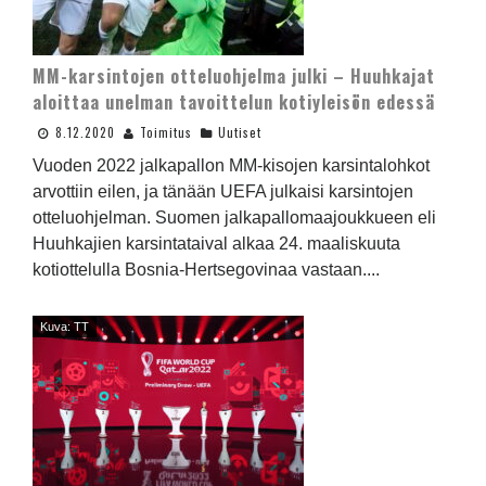
MM-karsintojen otteluohjelma julki – Huuhkajat
aloittaa unelman tavoittelun kotiyleisön edessä
8.12.2020
Toimitus
Uutiset
Vuoden 2022 jalkapallon MM-kisojen karsintalohkot
arvottiin eilen, ja tänään UEFA julkaisi karsintojen
otteluohjelman. Suomen jalkapallomaajoukkueen eli
Huuhkajien karsintataival alkaa 24. maaliskuuta
kotiottelulla Bosnia-Hertsegovinaa vastaan....
Kuva: TT