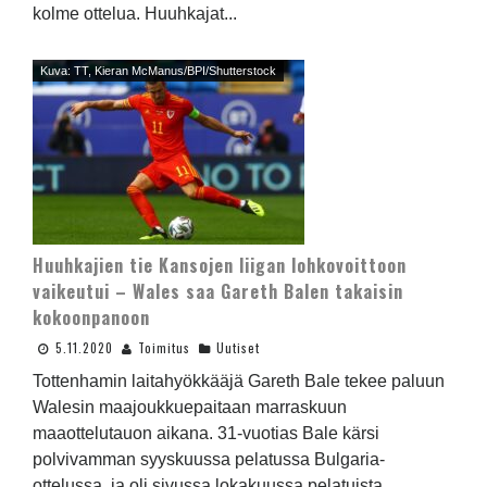
kolme ottelua. Huuhkajat...
Kuva: TT, Kieran McManus/BPI/Shutterstock
Huuhkajien tie Kansojen liigan lohkovoittoon
vaikeutui – Wales saa Gareth Balen takaisin
kokoonpanoon
5.11.2020
Toimitus
Uutiset
Tottenhamin laitahyökkääjä Gareth Bale tekee paluun
Walesin maajoukkuepaitaan marraskuun
maaottelutauon aikana. 31-vuotias Bale kärsi
polvivamman syyskuussa pelatussa Bulgaria-
ottelussa, ja oli sivussa lokakuussa pelatuista