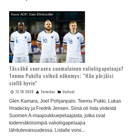
Kuva: AOP, Gian Ehrenzeller
Tässäkö seuraava suomalainen valioliigapelaaja?
Teemu Pukilla selkeä näkemys: ”Hän pärjäisi
siellä hyvin”
13.10.2020
Toimitus
Uutiset
Glen Kamara, Joel Pohjanpalo, Teemu Pukki, Lukas
Hradecky ja Fredrik Jensen. Siinä oli lista viidestä
Suomen A-maajoukkuepelaajasta, jotka ovat
todennäköisimpiä valioliigapelaajia
lähitulevaisuudessa. Listalle voisi...