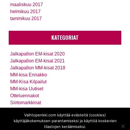
maaliskuu 2017
helmikuu 2017
tammikuu 2017
KATEGORIAT
Jalkapallon EM-kisat 2020
Jalkapallon EM-kisat 2021
Jalkapallon MM-kisat 2018
MM-kisa Ennakko
MM-Kisa Kilpailut
MM-kisa Uutiset
Otteluennakot
Siirtomarkkinat
Uutiset
Vaihtopenkki.com käyttää evästeitä (cookies)
Vedonlyönti
käyttäjäkokemuksen parantamiseksi ja käyttöä koskevien
Viikkokatsaus
tilastojen keräämiseksi.