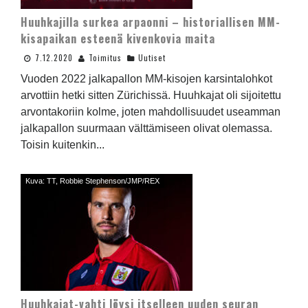
Huuhkajilla surkea arpaonni – historiallisen MM-
kisapaikan esteenä kivenkovia maita
7.12.2020
Toimitus
Uutiset
Vuoden 2022 jalkapallon MM-kisojen karsintalohkot
arvottiin hetki sitten Zürichissä. Huuhkajat oli sijoitettu
arvontakoriin kolme, joten mahdollisuudet useamman
jalkapallon suurmaan välttämiseen olivat olemassa.
Toisin kuitenkin...
Kuva: TT, Robbie Stephenson/JMP/REX
Huuhkajat-vahti löysi itselleen uuden seuran