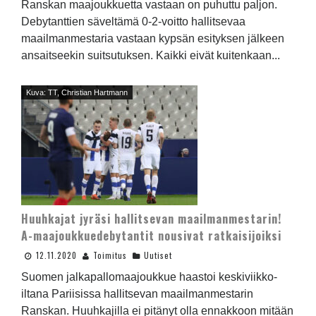
Ranskan maajoukkuetta vastaan on puhuttu paljon.
Debytanttien säveltämä 0-2-voitto hallitsevaa
maailmanmestaria vastaan kypsän esityksen jälkeen
ansaitseekin suitsutuksen. Kaikki eivät kuitenkaan...
Kuva: TT, Christian Hartmann
Huuhkajat jyräsi hallitsevan maailmanmestarin!
A-maajoukkuedebytantit nousivat ratkaisijoiksi
12.11.2020
Toimitus
Uutiset
Suomen jalkapallomaajoukkue haastoi keskiviikko-
iltana Pariisissa hallitsevan maailmanmestarin
Ranskan. Huuhkajilla ei pitänyt olla ennakkoon mitään