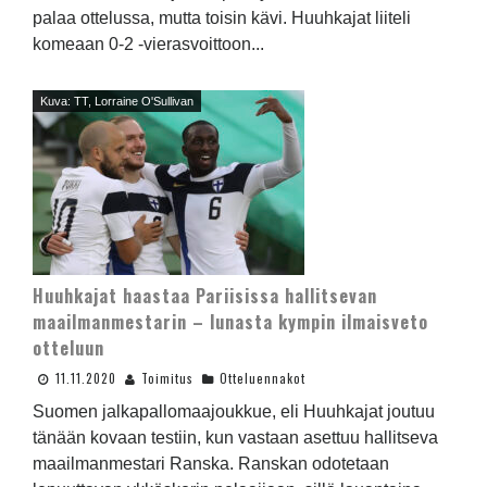
palaa ottelussa, mutta toisin kävi. Huuhkajat liiteli
komeaan 0-2 -vierasvoittoon...
Kuva: TT, Lorraine O'Sullivan
Huuhkajat haastaa Pariisissa hallitsevan
maailmanmestarin – lunasta kympin ilmaisveto
otteluun
11.11.2020
Toimitus
Otteluennakot
Suomen jalkapallomaajoukkue, eli Huuhkajat joutuu
tänään kovaan testiin, kun vastaan asettuu hallitseva
maailmanmestari Ranska. Ranskan odotetaan