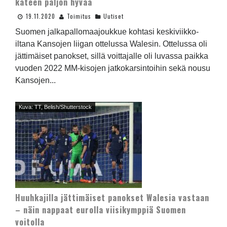
käteen paljon hyvää
19.11.2020
Toimitus
Uutiset
Suomen jalkapallomaajoukkue kohtasi keskiviikko-
iltana Kansojen liigan ottelussa Walesin. Ottelussa oli
jättimäiset panokset, sillä voittajalle oli luvassa paikka
vuoden 2022 MM-kisojen jatkokarsintoihin sekä nousu
Kansojen...
Kuva: TT, Belish/Shutterstock
Huuhkajilla jättimäiset panokset Walesia vastaan
– näin nappaat eurolla viisikymppiä Suomen
voitolla