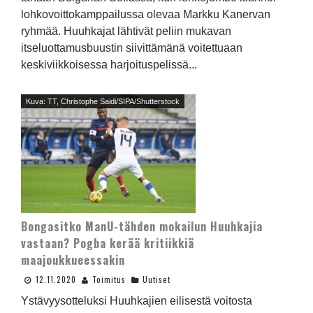
lohkovoittokamppailussa olevaa Markku Kanervan
ryhmää. Huuhkajat lähtivät peliin mukavan
itseluottamusbuustin siivittämänä voitettuaan
keskiviikkoisessa harjoituspelissä...
Kuva: TT, Christophe Saidi/SIPA/Shutterstock
Bongasitko ManU-tähden mokailun Huuhkajia
vastaan? Pogba kerää kritiikkiä
maajoukkueessakin
12.11.2020
Toimitus
Uutiset
Ystävyysotteluksi Huuhkajien eilisestä voitosta