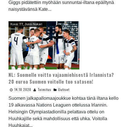
Giggs pidätettiin myöhään sunnuntai-iltana epäiltynä
naisystävänsä Kate...
Kuva: TT, Jussi Nukari
NL: Suomelle voitto vajaamiehisestä Irlannista?
20 euroa Suomen voitolle tuo satasen!
14.10.2020
Toimitus
Uutiset
Suomen jalkapallomaajoukkue kohtaa tänä iltana kello
19 alkavassa Nations Leaguen ottelussa Irlannin.
Helsingin Olympiastadionilla pelattava ottelu on
Huuhkajille sekä mahdollisuus että uhka. Voitolla
Huuhkajat...