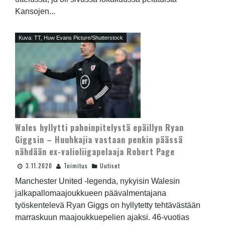
Kansojen...
Kuva: TT, Huw Evans Picture/Shutterstock
Wales hyllytti pahoinpitelystä epäillyn Ryan
Giggsin – Huuhkajia vastaan penkin päässä
nähdään ex-valioliigapelaaja Robert Page
3.11.2020
Toimitus
Uutiset
Manchester United -legenda, nykyisin Walesin
jalkapallomaajoukkueen päävalmentajana
työskentelevä Ryan Giggs on hyllytetty tehtävästään
marraskuun maajoukkuepelien ajaksi. 46-vuotias