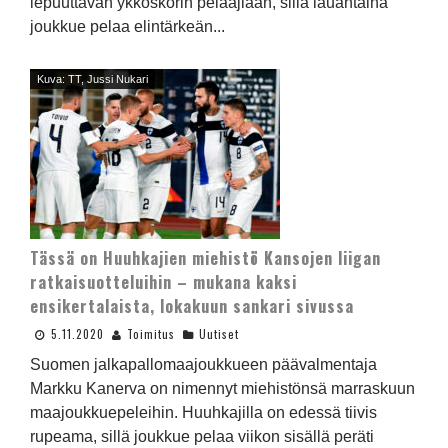
lepuuttavan ykköskorin pelaajiaan, sillä lauantaina
joukkue pelaa elintärkeän...
Kuva: TT, Jussi Nukari
Tässä on Huuhkajien miehistö Kansojen liigan
ratkaisuotteluihin – mukana kaksi
ensikertalaista, lokakuun sankari sivussa
5.11.2020
Toimitus
Uutiset
Suomen jalkapallomaajoukkueen päävalmentaja
Markku Kanerva on nimennyt miehistönsä marraskuun
maajoukkuepeleihin. Huuhkajilla on edessä tiivis
rupeama, sillä joukkue pelaa viikon sisällä peräti