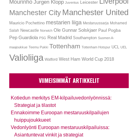
Liverpool
Mourinho
Jurgen Klopp
Leicester
Juventus
Manchester United
Manchester City
mestarien liiga
Mauricio Pochettino
Mestaruussarja
Mohamed
Ole Gunnar Solskjaer
Newcastle
Paul Pogba
Salah
Norwich
Pep Guardiola
Real Madrid
Southampton
PSG
Suomen A-
Tottenham
UCL
maajoukkue
Teemu Pukki
Tottenham Hotspur
UEL
Valioliiga
West Ham
World Cup 2018
Watford
VIIMEISIMMÄT ARTIKKELIT
Kotiedun merkitys EM-kilpailuvedonlyönnissä:
Strategiat ja tilastot
Ennakoimme Euroopan mestaruuskilpailujen
huippujoukkueet
Vedonlyönti Euroopan mestaruuskilpailuissa:
Asiantuntevat vinkit ja strategiat