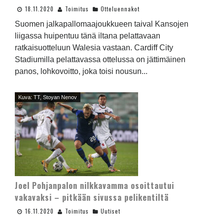
18.11.2020
Toimitus
Otteluennakot
Suomen jalkapallomaajoukkueen taival Kansojen
liigassa huipentuu tänä iltana pelattavaan
ratkaisuotteluun Walesia vastaan. Cardiff City
Stadiumilla pelattavassa ottelussa on jättimäinen
panos, lohkovoitto, joka toisi nousun...
Kuva: TT, Stoyan Nenov
Joel Pohjanpalon nilkkavamma osoittautui
vakavaksi – pitkään sivussa pelikentiltä
16.11.2020
Toimitus
Uutiset