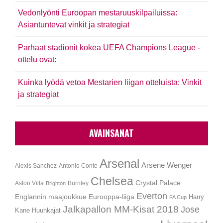
Vedonlyönti Euroopan mestaruuskilpailuissa:
Asiantuntevat vinkit ja strategiat
Parhaat stadionit kokea UEFA Champions League -
ottelu ovat:
Kuinka lyödä vetoa Mestarien liigan otteluista: Vinkit
ja strategiat
AVAINSANAT
Arsenal
Arsene Wenger
Alexis Sanchez
Antonio Conte
Chelsea
Crystal Palace
Aston Villa
Burnley
Brighton
Everton
Englannin maajoukkue
Eurooppa-liiga
Harry
FA Cup
Jalkapallon MM-Kisat 2018
Jose
Kane
Huuhkajat