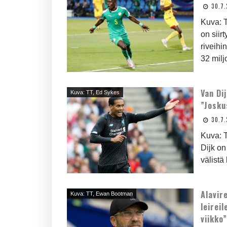
30.7.
Kuva: T
on siir
riveihi
32 milj
Van Di
Kuva: TT, Ed Sykes
”Josku
30.7.
Kuva: T
Dijk o
välistä
Alavir
Kuva: TT, Ewan Bootman
leirei
viikko