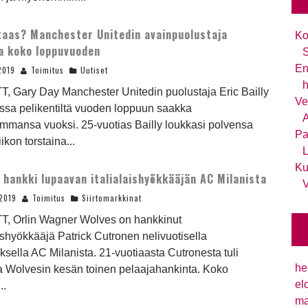
 taas? Manchester Unitedin avainpuolustaja
Ko
a koko loppuvuoden
S
En
2019
Toimitus
Uutiset
h
T, Gary Day Manchester Unitedin puolustaja Eric Bailly
Ve
ssa pelikentiltä vuoden loppuun saakka
A
mmansa vuoksi. 25-vuotias Bailly loukkasi polvensa
Pa
ikon torstaina...
L
Ku
 hankki lupaavan italialaishyökkääjän AC Milanista
V
2019
Toimitus
Siirtomarkkinat
TT, Orlin Wagner Wolves on hankkinut
aishyökkääjä Patrick Cutronen nelivuotisella
sella AC Milanista. 21-vuotiaasta Cutronesta tuli
he
a Wolvesin kesän toinen pelaajahankinta. Koko
el
..
ma