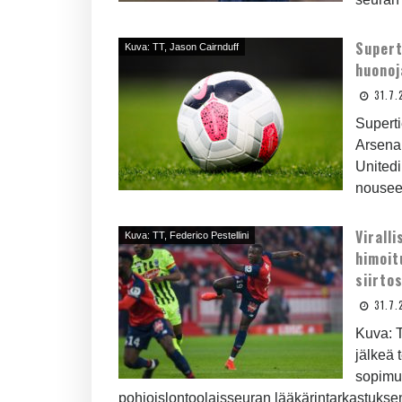
Supert
Kuva: TT, Jason Cairnduff
huonoj
31.7.
Superti
Arsenal
Unitedi
nousee 
Virall
Kuva: TT, Federico Pestellini
himoit
siirt
31.7.
Kuva: T
jälkeä 
sopimuk
pohjoislontoolaisseuran lääkärintarkastuks