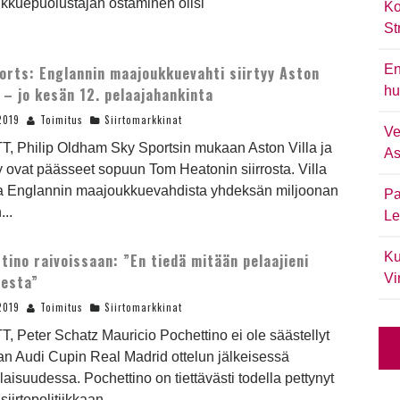
kkuepuolustajan ostaminen olisi
Ko
St
En
orts: Englannin maajoukkuevahti siirtyy Aston
hu
n – jo kesän 12. pelaajahankinta
2019
Toimitus
Siirtomarkkinat
Ve
T, Philip Oldham Sky Sportsin mukaan Aston Villa ja
As
 ovat päässeet sopuun Tom Heatonin siirrosta. Villa
 Englannin maajoukkuevahdista yhdeksän miljoonan
Pa
..
Le
Ku
tino raivoissaan: ”En tiedä mitään pelaajieni
Vi
eesta”
2019
Toimitus
Siirtomarkkinat
T, Peter Schatz Mauricio Pochettino ei ole säästellyt
n Audi Cupin Real Madrid ottelun jälkeisessä
laisuudessa. Pochettino on tiettävästi todella pettynyt
iirtopolitiikkaan,...