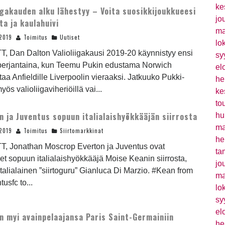
ke
iigakauden alku lähestyy – Voita suosikkijoukkueesi
jo
ta ja kaulahuivi
ma
2019
Toimitus
Uutiset
lo
T, Dan Dalton Valioliigakausi 2019-20 käynnistyy ensi
sy
 perjantaina, kun Teemu Pukin edustama Norwich
el
aa Anfieldille Liverpoolin vieraaksi. Jatkuuko Pukki-
he
yös valioliigaviheriöillä vai...
ke
to
n ja Juventus sopuun italialaishyökkääjän siirrosta
hu
ma
2019
Toimitus
Siirtomarkkinat
he
TT, Jonathan Moscrop Everton ja Juventus ovat
ta
t sopuun italialaishyökkääjä Moise Keanin siirrosta,
jo
italialainen ”siirtoguru” Gianluca Di Marzio. #Kean from
ma
usfc to...
lo
sy
el
n myi avainpelaajansa Paris Saint-Germainiin
he