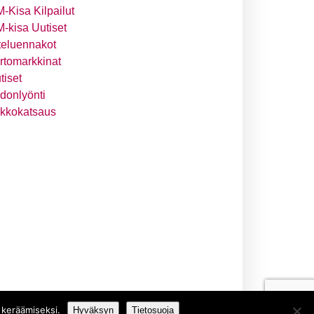
-Kisa Kilpailut
-kisa Uutiset
teluennakot
irtomarkkinat
tiset
donlyönti
ikkokatsaus
 keräämiseksi.
Hyväksyn
Tietosuoja