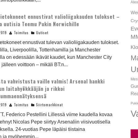
Alex
We
ietokoneet ennustivat valioliigakauden tulokset –
Cry
a uutisia Teemu Pukin Norwichille
Ev
2019
Toimitus
Uutiset
MM
etokoneet ennustivat tulevan valioliigakauden tulokset.
Kl
illa, Liverpoolilla, Tottenhamilla ja Manchester
Ma
lla on edessään ikävät kaudet, kun Manchester City
jälleen voittoon – mikäli BT:n...
U
Mest
ista vahvistusta vaille valmis! Arsenal hankki
Gun
un laitahyökkääjän ja rikkoi
Rea
osummaennätyksensä
Pukk
2019
Toimitus
Siirtomarkkinat
Va
T, Federico Pestellini Lillessä viime kaudella kovaa
tehnyt Nicolas Pepe siirtyy Arsenaliin viisivuotisella
sella. 24-vuotias Pepe läpäisi tiistaina
en ja myöhemmin...