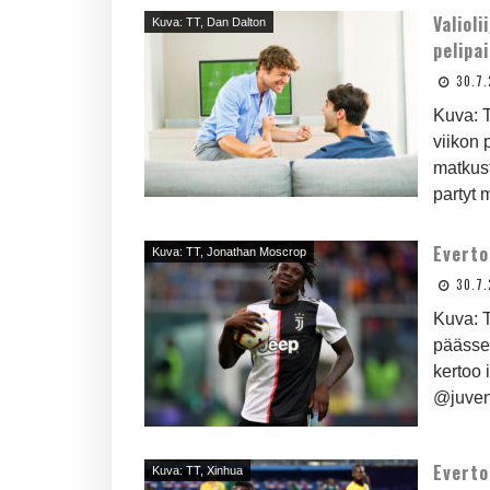
Valiol
Kuva: TT, Dan Dalton
pelipai
30.7.
Kuva: T
viikon
matkust
partyt m
Everto
Kuva: TT, Jonathan Moscrop
30.7.
Kuva: 
päässee
kertoo 
@juvent
Everto
Kuva: TT, Xinhua