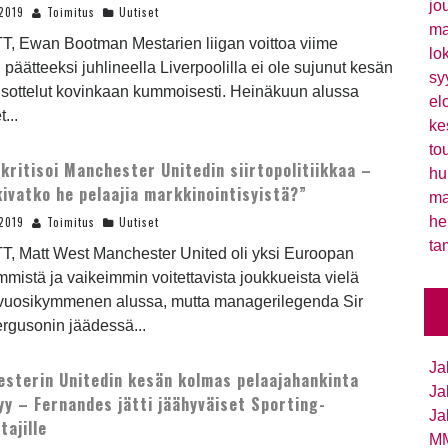
jo
2019
Toimitus
Uutiset
ma
T, Ewan Bootman Mestarien liigan voittoa viime
lo
päätteeksi juhlineella Liverpoolilla ei ole sujunut kesän
sy
usottelut kovinkaan kummoisesti. Heinäkuun alussa
el
...
ke
to
kritisoi Manchester Unitedin siirtopolitiikkaa –
hu
ivatko he pelaajia markkinointisyistä?”
ma
he
2019
Toimitus
Uutiset
ta
T, Matt West Manchester United oli yksi Euroopan
mmistä ja vaikeimmin voitettavista joukkueista vielä
vuosikymmenen alussa, mutta managerilegenda Sir
rgusonin jäädessä...
Ja
sterin Unitedin kesän kolmas pelaajahankinta
Ja
yy – Fernandes jätti jäähyväiset Sporting-
Ja
tajille
MM