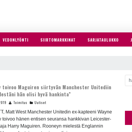
VEDONLYÖNTI
SIIRTOMARKKINAT
SARJATAULUKKO
 toivoo Maguiren siirtyvän Manchester Unitediin
lestäni hän olisi hyvä hankinta”
2019
Toimitus
Uutiset
TT, Matt West Manchester Unitedin ex-kapteeni Wayne
 toivoo hänen entisen seuransa hankkivan Leicester-
taja Harry Maguiren. Rooneyn mielestä Englannin