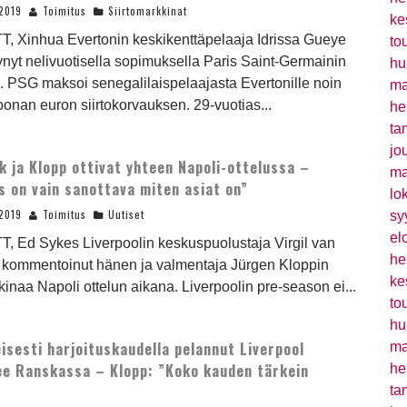
2019
Toimitus
Siirtomarkkinat
ke
T, Xinhua Evertonin keskikenttäpelaaja Idrissa Gueye
to
tynyt nelivuotisella sopimuksella Paris Saint-Germainin
hu
n. PSG maksoi senegalilaispelaajasta Evertonille noin
ma
oonan euron siirtokorvauksen. 29-vuotias...
he
ta
jo
jk ja Klopp ottivat yhteen Napoli-ottelussa –
ma
s on vain sanottava miten asiat on”
lo
2019
Toimitus
Uutiset
sy
el
T, Ed Sykes Liverpoolin keskuspuolustaja Virgil van
he
n kommentoinut hänen ja valmentaja Jürgen Kloppin
ke
 kinaa Napoli ottelun aikana. Liverpoolin pre-season ei...
to
hu
eisesti harjoituskaudella pelannut Liverpool
ma
lee Ranskassa – Klopp: ”Koko kauden tärkein
he
”
ta