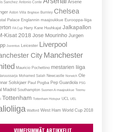
Arsenal
Arsene
is Sanchez
Antonio Conte
Chelsea
nger
Aston Villa
Burnley
Brighton
stal Palace
Englannin maajoukkue
Eurooppa-liiga
Jalkapallon
erton
Harry Kane
Huuhkajat
FA Cup
-Kisat 2018
Jose Mourinho
Jurgen
Liverpool
opp
Leicester
Juventus
Manchester
nchester City
nited
mestarien liiga
Mauricio Pochettino
Ole
Newcastle
aruussarja
Mohamed Salah
Norwich
nar Solskjaer
Pep Guardiola
Paul Pogba
PSG
l Madrid
Southampton
Suomen A-maajoukkue
Teemu
Tottenham
UCL
i
Tottenham Hotspur
UEL
lioliiga
West Ham
World Cup 2018
Watford
VIIMEISIMMÄT ARTIKKELIT