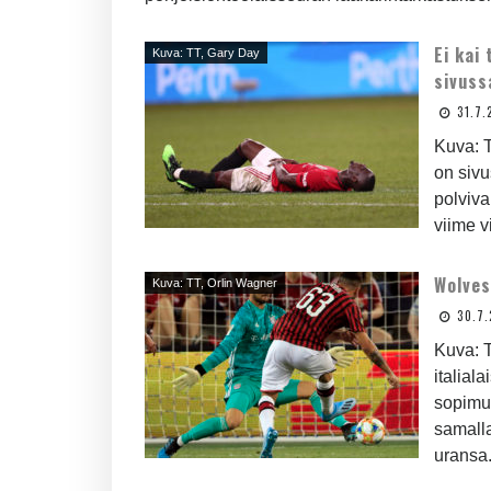
Ei kai
Kuva: TT, Gary Day
sivuss
31.7.
Kuva: T
on sivu
polviva
viime vi
Wolves
Kuva: TT, Orlin Wagner
30.7.
Kuva: 
italial
sopimuk
samall
uransa.