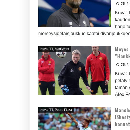
29.7.
Kuva: T
kauden 
harjoit
merseysidelaisjoukkue kaatoi divarijoukkueet
Moyes 
Kuva: TT, Matt West
”Hankk
29.7.
Kuva: T
pelätyi
tämän 
Alex Fe
Manche
Kuva: TT, Pedro Fiuza
lähest
kannat