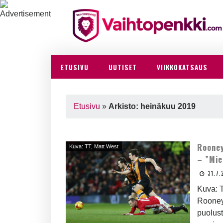
ETUSIVU
UUTISET
VIIKKOKATSAUS
Etusivu
»
Arkisto: heinäkuu 2019
Rooney
Kuva: TT, Matt West
– ”Mie
31.7.
Kuva: 
Rooney
puolus