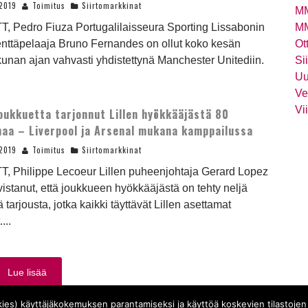
2019
Toimitus
Siirtomarkkinat
MM
T, Pedro Fiuza Portugalilaisseura Sporting Lissabonin
MM
enttäpelaaja Bruno Fernandes on ollut koko kesän
Ot
kkunan ajan vahvasti yhdistettynä Manchester Unitediin.
Si
Uu
Ve
Vi
joukkuetta tarjonnut Lillen hyökkääjästä 80
naa – Liverpool ja Arsenal mukana kamppailussa
2019
Toimitus
Siirtomarkkinat
T, Philippe Lecoeur Lillen puheenjohtaja Gerard Lopez
istanut, että joukkueen hyökkääjästä on tehty neljä
 tarjousta, jotka kaikki täyttävät Lillen asettamat
....
Lue lisää
ies) käyttäjäkokemuksen parantamiseksi ja käyttöä koskevien tilastojen