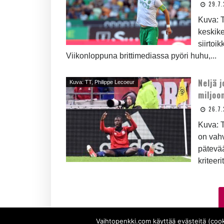
29.7.
Kuva: T
keskik
siirtoi
Viikonloppuna brittimediassa pyöri huhu,...
Neljä 
Kuva: TT, Philippe Lecoeur
miljoo
26.7.
Kuva: T
on vahv
pätevää
kriteerit
Vaihtopenkki.com käyttää evästeitä (cook