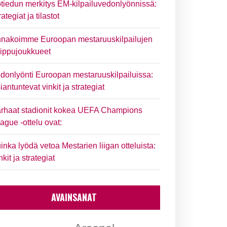
tiedun merkitys EM-kilpailuvedonlyönnissä:
rategiat ja tilastot
nakoimme Euroopan mestaruuskilpailujen
ippujoukkueet
donlyönti Euroopan mestaruuskilpailuissa:
iantuntevat vinkit ja strategiat
rhaat stadionit kokea UEFA Champions
ague -ottelu ovat:
inka lyödä vetoa Mestarien liigan otteluista:
nkit ja strategiat
AVAINSANAT