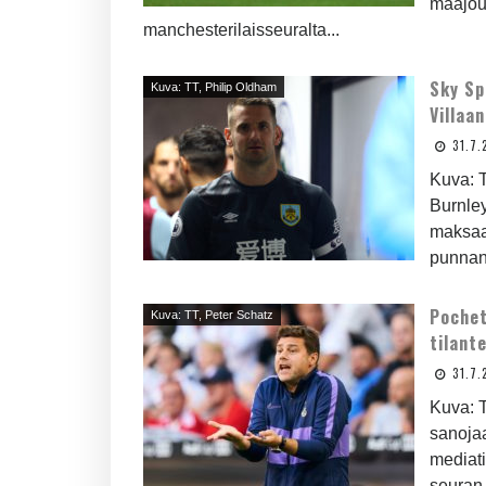
maajou
manchesterilaisseuralta...
Sky Sp
Kuva: TT, Philip Oldham
Villaa
31.7.
Kuva: T
Burnley
maksaa
punnan.
Pochet
Kuva: TT, Peter Schatz
tilant
31.7.
Kuva: T
sanojaa
mediati
seuran s