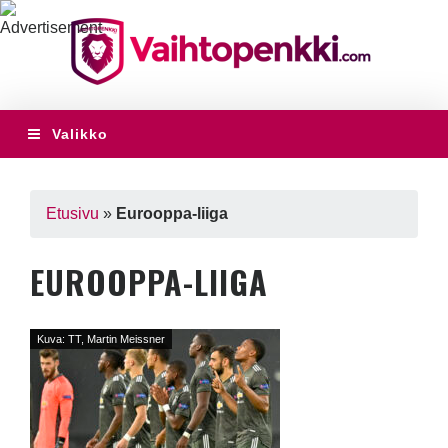
Valikko
Etusivu
»
Eurooppa-liiga
EUROOPPA-LIIGA
Kuva: TT, Martin Meissner