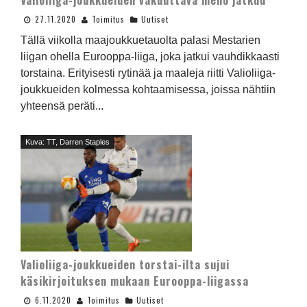
Valioliiga-joukkueiden vakuuttava meno jatkuu
27.11.2020
Toimitus
Uutiset
Tällä viikolla maajoukkuetauolta palasi Mestarien
liigan ohella Eurooppa-liiga, joka jatkui vauhdikkaasti
torstaina. Erityisesti rytinää ja maaleja riitti Valioliiga-
joukkueiden kolmessa kohtaamisessa, joissa nähtiin
yhteensä peräti...
Kuva: TT, Darren Staples
Valioliiga-joukkueiden torstai-ilta sujui
käsikirjoituksen mukaan Eurooppa-liigassa
6.11.2020
Toimitus
Uutiset