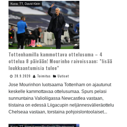
Kuva: TT, David Klein
Tottenhamilla kammottava ottelusuma – 4
ottelua 8 päivään! Mourinho raivoissaan: ”lisää
loukkaantumisia tulee”
28.9.2020
Toimitus
Uutiset
Jose Mourinhon luotsaama Tottenham on ajautunut
keskelle kammottavaa ottelusumaa. Spurs pelasi
sunnuntaina Valioliigassa Newcastlea vastaan,
tiistaina on edessä Liigacupin neljännesvälieräottelu
Chelseaa vastaan, torstaina pohjoislontoolaiset...
Kuva: TT, Nigel Keene/ProSports/Shutterstock