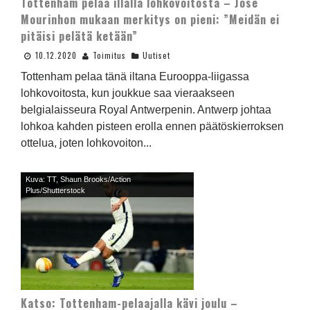
Tottenham pelaa illalla lohkovoitosta – Jose
Mourinhon mukaan merkitys on pieni: ”Meidän ei
pitäisi pelätä ketään”
10.12.2020
Toimitus
Uutiset
Tottenham pelaa tänä iltana Eurooppa-liigassa
lohkovoitosta, kun joukkue saa vieraakseen
belgialaisseura Royal Antwerpenin. Antwerp johtaa
lohkoa kahden pisteen erolla ennen päätöskierroksen
ottelua, joten lohkovoiton...
Kuva: TT, Shaun Brooks/Action
Plus/Shutterstock
Katso: Tottenham-pelaajalla kävi joulu –