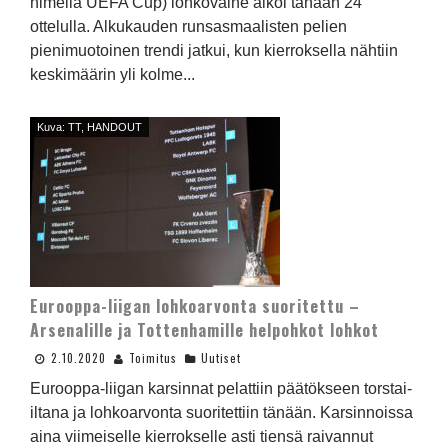
nimellä UEFA Cup) lohkovaihe alkoi tänään 24
ottelulla. Alkukauden runsasmaalisten pelien
pienimuotoinen trendi jatkui, kun kierroksella nähtiin
keskimäärin yli kolme...
Kuva: TT, HANDOUT
Eurooppa-liigan lohkoarvonta suoritettu –
Arsenalille ja Tottenhamille helpohkot lohkot
2.10.2020
Toimitus
Uutiset
Eurooppa-liigan karsinnat pelattiin päätökseen torstai-
iltana ja lohkoarvonta suoritettiin tänään. Karsinnoissa
aina viimeiselle kierrokselle asti tiensä raivannut