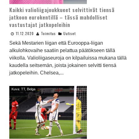
Kaikki valioliigajoukkueet selvittivät tiensä
jatkoon eurokentillä – tässä mahdolliset
vastustajat jatkopeleihin
11.12.2020
Toimitus
Uutiset
Sekä Mestarien liigan että Eurooppa-liigan
alkulohkovaihe saatiin pelattua päätökseen tällä
viikolla. Valioliigaseuroja on kilpailuissa mukana tällä
kaudella seitsemän, joista jokainen selvitti tiensä
jatkopeleihin. Chelsea,...
Kuva: TT, Belga