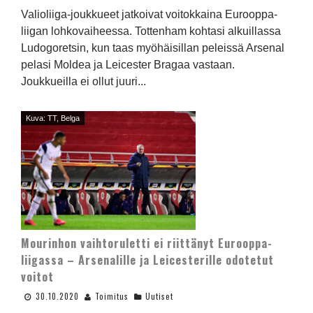
Valioliiga-joukkueet jatkoivat voitokkaina Eurooppa-
liigan lohkovaiheessa. Tottenham kohtasi alkuillassa
Ludogoretsin, kun taas myöhäisillan peleissä Arsenal
pelasi Moldea ja Leicester Bragaa vastaan.
Joukkueilla ei ollut juuri...
Kuva: TT, Belga
Mourinhon vaihtoruletti ei riittänyt Eurooppa-
liigassa – Arsenalille ja Leicesterille odotetut
voitot
30.10.2020
Toimitus
Uutiset