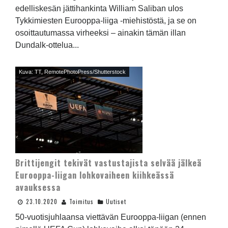
edelliskesän jättihankinta William Saliban ulos
Tykkimiesten Eurooppa-liiga -miehistöstä, ja se on
osoittautumassa virheeksi – ainakin tämän illan
Dundalk-ottelua...
Kuva: TT, RemotePhotoPress/Shutterstock
Brittijengit tekivät vastustajista selvää jälkeä
Eurooppa-liigan lohkovaiheen kiihkeässä
avauksessa
23.10.2020
Toimitus
Uutiset
50-vuotisjuhlaansa viettävän Eurooppa-liigan (ennen