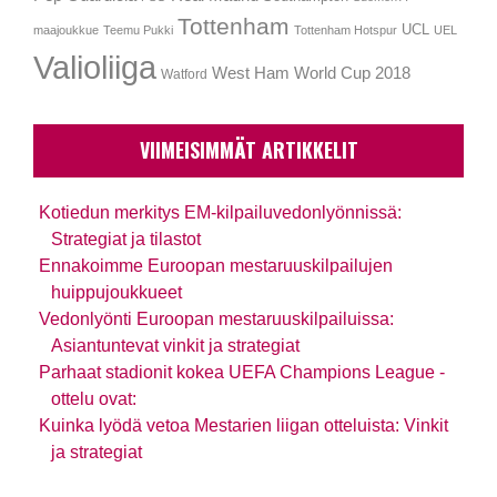
Tottenham
UCL
maajoukkue
Teemu Pukki
Tottenham Hotspur
UEL
Valioliiga
West Ham
World Cup 2018
Watford
VIIMEISIMMÄT ARTIKKELIT
Kotiedun merkitys EM-kilpailuvedonlyönnissä:
Strategiat ja tilastot
Ennakoimme Euroopan mestaruuskilpailujen
huippujoukkueet
Vedonlyönti Euroopan mestaruuskilpailuissa:
Asiantuntevat vinkit ja strategiat
Parhaat stadionit kokea UEFA Champions League -
ottelu ovat:
Kuinka lyödä vetoa Mestarien liigan otteluista: Vinkit
ja strategiat