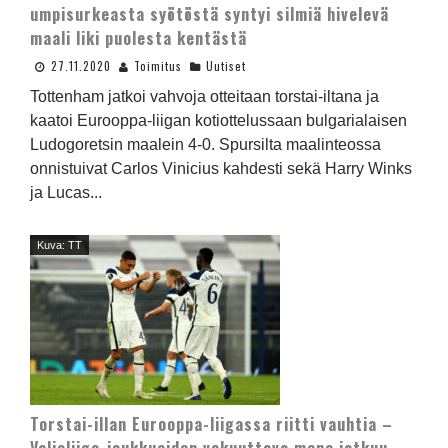
umpisurkeasta syötöstä syntyi silmiä hivelevä
maali liki puolesta kentästä
27.11.2020
Toimitus
Uutiset
Tottenham jatkoi vahvoja otteitaan torstai-iltana ja
kaatoi Eurooppa-liigan kotiottelussaan bulgarialaisen
Ludogoretsin maalein 4-0. Spursilta maalinteossa
onnistuivat Carlos Vinicius kahdesti sekä Harry Winks
ja Lucas...
Kuva: TT
Torstai-illan Eurooppa-liigassa riitti vauhtia –