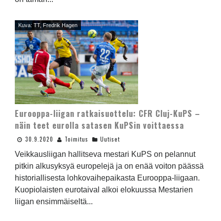
Kuva: TT, Fredrik Hagen
Eurooppa-liigan ratkaisuottelu: CFR Cluj-KuPS –
näin teet eurolla satasen KuPSin voittaessa
30.9.2020
Toimitus
Uutiset
Veikkausliigan hallitseva mestari KuPS on pelannut
pitkin alkusyksyä europelejä ja on enää voiton päässä
historiallisesta lohkovaihepaikasta Eurooppa-liigaan.
Kuopiolaisten eurotaival alkoi elokuussa Mestarien
liigan ensimmäiseltä...