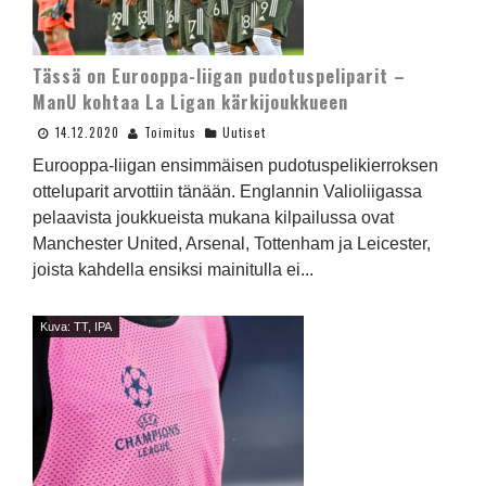
Tässä on Eurooppa-liigan pudotuspeliparit –
ManU kohtaa La Ligan kärkijoukkueen
14.12.2020
Toimitus
Uutiset
Eurooppa-liigan ensimmäisen pudotuspelikierroksen
otteluparit arvottiin tänään. Englannin Valioliigassa
pelaavista joukkueista mukana kilpailussa ovat
Manchester United, Arsenal, Tottenham ja Leicester,
joista kahdella ensiksi mainitulla ei...
Kuva: TT, IPA