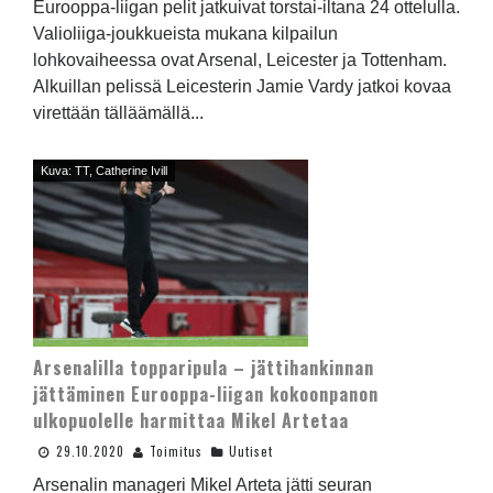
Eurooppa-liigan pelit jatkuivat torstai-iltana 24 ottelulla.
Valioliiga-joukkueista mukana kilpailun
lohkovaiheessa ovat Arsenal, Leicester ja Tottenham.
Alkuillan pelissä Leicesterin Jamie Vardy jatkoi kovaa
virettään tälläämällä...
Kuva: TT, Catherine Ivill
Arsenalilla topparipula – jättihankinnan
jättäminen Eurooppa-liigan kokoonpanon
ulkopuolelle harmittaa Mikel Artetaa
29.10.2020
Toimitus
Uutiset
Arsenalin manageri Mikel Arteta jätti seuran