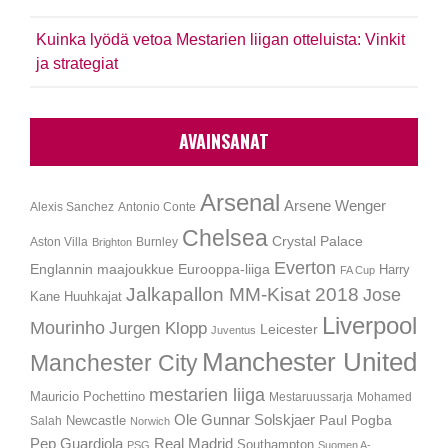
Kuinka lyödä vetoa Mestarien liigan otteluista: Vinkit
ja strategiat
AVAINSANAT
Arsenal
Arsene Wenger
Alexis Sanchez
Antonio Conte
Chelsea
Crystal Palace
Aston Villa
Burnley
Brighton
Everton
Englannin maajoukkue
Eurooppa-liiga
Harry
FA Cup
Jalkapallon MM-Kisat 2018
Jose
Kane
Huuhkajat
Liverpool
Mourinho
Jurgen Klopp
Leicester
Juventus
Manchester United
Manchester City
mestarien liiga
Mauricio Pochettino
Mestaruussarja
Mohamed
Ole Gunnar Solskjaer
Newcastle
Paul Pogba
Salah
Norwich
Pep Guardiola
Real Madrid
Southampton
PSG
Suomen A-