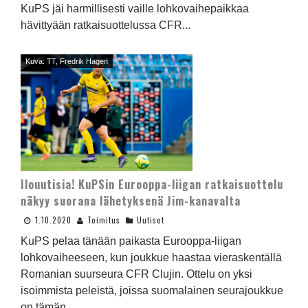
KuPS jäi harmillisesti vaille lohkovaihepaikkaa
hävittyään ratkaisuottelussa CFR...
Kuva: TT, Fredrik Hagen
Ilouutisia! KuPSin Eurooppa-liigan ratkaisuottelu
näkyy suorana lähetyksenä Jim-kanavalta
1.10.2020
Toimitus
Uutiset
KuPS pelaa tänään paikasta Eurooppa-liigan
lohkovaiheeseen, kun joukkue haastaa vieraskentällä
Romanian suurseura CFR Clujin. Ottelu on yksi
isoimmista peleistä, joissa suomalainen seurajoukkue
on tämän...