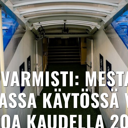
 VARMISTI: MEST
GASSA KÄYTÖSSÄ V
TOA KAUDELLA 20