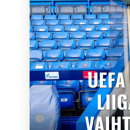
UEFA
LII
VAIH