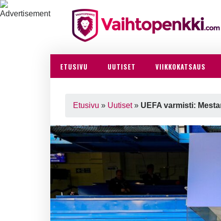
ETUSIVU
UUTISET
VIIKKOKATSAUS
Etusivu
»
Uutiset
»
UEFA varmisti: Mestar