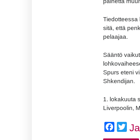
painetta muun
Tiedotteessa k
sitä, että pen
pelaajaa.
Sääntö vaikutt
lohkovaiheese
Spurs eteni v
Shkendijan.
1. lokakuuta 
Liverpoolin, 
Face
Twi
J