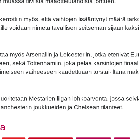
 muassa tiiviistä maaottelutahdista johtuen.
errottiin myös, että vaihtojen lisääntynyt määrä tark
kille voidaan nimetä tavallisen seitsemän sijaan kaksi
aa myös Arsenaliin ja Leicesteriin, jotka etenivät Eu
en, sekä Tottenhamiin, joka pelaa karsintojen finaa
iimeiseen vaiheeseen kaadettuaan torstai-iltana ma
suoritetaan Mestarien liigan lohkoarvonta, jossa selv
Manchesterin joukkueiden ja Chelsean tilanteet.
book
tter
aa