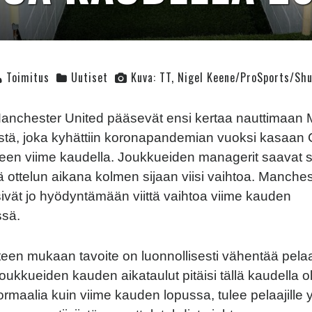
Toimitus
Uutiset
Kuva: TT, Nigel Keene/ProSports/Sh
Manchester United pääsevät ensi kertaa nauttimaan 
östä, joka kyhättiin koronapandemian vuoksi kasaa
een viime kaudella. Joukkueiden managerit saavat
ottelun aikana kolmen sijaan viisi vaihtoa. Manchest
vät jo hyödyntämään viittä vaihtoa viime kauden
ssä.
een mukaan tavoite on luonnollisesti vähentää pelaa
ukkueiden kauden aikataulut pitäisi tällä kaudella ol
maalia kuin viime kauden lopussa, tulee pelaajille y