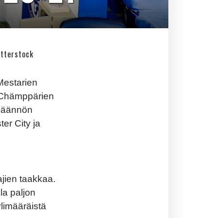
utterstock
Mestarien
n Chämppärien
 säännön
er City ja
jien taakkaa.
la paljon
limääräistä