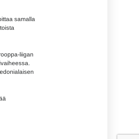
oittaa samalla
toista
rooppa-liigan
livaiheessa.
kedonialaisen
iää