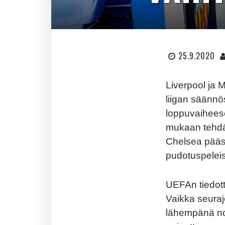
25.9.2020
Liverpool ja 
liigan säänn
loppuvaihees
mukaan tehdä 
Chelsea pääsi
pudotuspelei
UEFAn tiedott
Vaikka seurajo
lähempänä nor