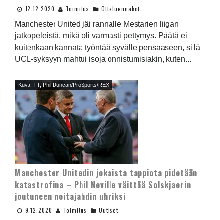
12.12.2020
Toimitus
Otteluennakot
Manchester United jäi rannalle Mestarien liigan
jatkopeleistä, mikä oli varmasti pettymys. Päätä ei
kuitenkaan kannata työntää syvälle pensaaseen, sillä
UCL-syksyyn mahtui isoja onnistumisiakin, kuten...
Kuva: TT, Phil Duncan/ProSports/REX
Manchester Unitedin jokaista tappiota pidetään
katastrofina – Phil Neville väittää Solskjaerin
joutuneen noitajahdin uhriksi
9.12.2020
Toimitus
Uutiset