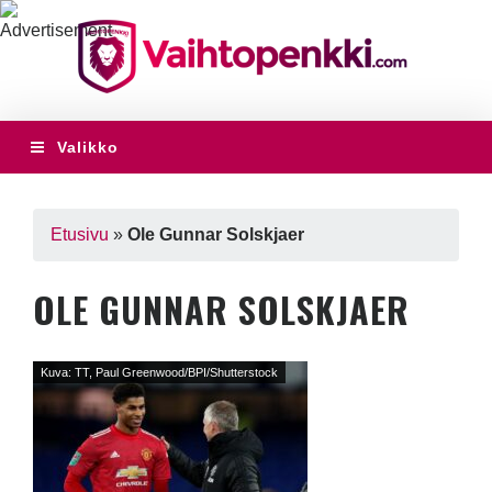
Valikko
Etusivu
»
Ole Gunnar Solskjaer
OLE GUNNAR SOLSKJAER
Kuva: TT, Paul Greenwood/BPI/Shutterstock