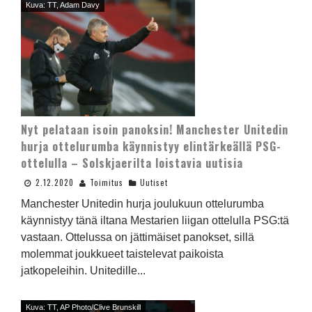
Kuva: TT, Adam Davy
Nyt pelataan isoin panoksin! Manchester Unitedin
hurja ottelurumba käynnistyy elintärkeällä PSG-
ottelulla – Solskjaerilta loistavia uutisia
2.12.2020
Toimitus
Uutiset
Manchester Unitedin hurja joulukuun ottelurumba
käynnistyy tänä iltana Mestarien liigan ottelulla PSG:tä
vastaan. Ottelussa on jättimäiset panokset, sillä
molemmat joukkueet taistelevat paikoista
jatkopeleihin. Unitedille...
Kuva: TT, AP Photo/Clive Brunskill