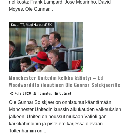
nelikosta: Frank Lampard, Jose Mourinho, David
Moyes, Ole Gunnar...
Kuva: TT, Magi Haroun/REX
Manchester Unitedin kelkka kääntyi – Ed
Woodwardilta ilouutinen Ole Gunnar Solskjaerille
4.12.2020
Toimitus
Uutiset
Ole Gunnar Solskjaer on onnistunut kääntämään
Manchester Unitedin kurssin alkukauden vaikeuksien
jälkeen. United on noussut mukaan Valioliigan
kärkikahinoihin ja piste-ero kärjessä olevaan
Tottenhamiin on...