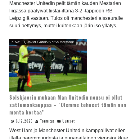
Manchester Unitedin pelit tämän kauden Mestarien
liigassa päätyivät tiistai-iltana 3-2 -tappioon RB
Leipzigiä vastaan. Tulos oli manchesterilaisseuralle
suuri pettymys, muttei kuitenkaan järin iso yllätys,...
Kuva: TT, Javier Garcia/BPI/Shutterstock
Solskjaerin mukaan Man Unitedin nousu ei ollut
sattumankauppaa – ”Olemme tehneet tämän niin
monta kertaa”
6.12.2020
Toimitus
Uutiset
West Ham ja Manchester Unitedin kamppailivat eilen
illalla paremmuudesta ja punapaitainen vierasjoukkue