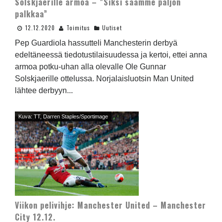
Solskjaerille armoa – ”Siksi saamme paljon
palkkaa”
12.12.2020
Toimitus
Uutiset
Pep Guardiola hassutteli Manchesterin derbyä
edeltäneessä tiedotustilaisuudessa ja kertoi, ettei anna
armoa potku-uhan alla olevalle Ole Gunnar
Solskjaerille ottelussa. Norjalaisluotsin Man United
lähtee derbyyn...
Kuva: TT, Darren Staples/Sportimage
Viikon pelivihje: Manchester United – Manchester
City 12.12.