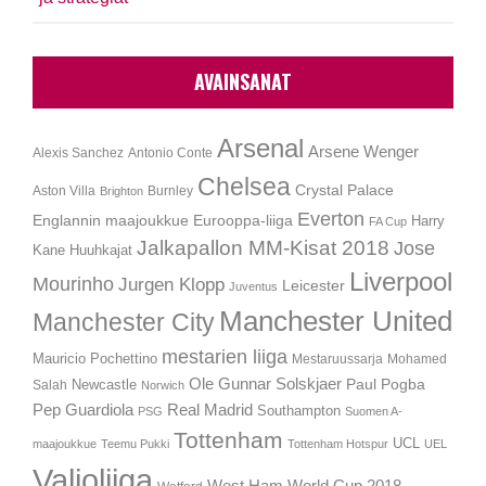
AVAINSANAT
Arsenal
Arsene Wenger
Alexis Sanchez
Antonio Conte
Chelsea
Crystal Palace
Aston Villa
Burnley
Brighton
Everton
Englannin maajoukkue
Eurooppa-liiga
Harry
FA Cup
Jalkapallon MM-Kisat 2018
Jose
Kane
Huuhkajat
Liverpool
Mourinho
Jurgen Klopp
Leicester
Juventus
Manchester United
Manchester City
mestarien liiga
Mauricio Pochettino
Mestaruussarja
Mohamed
Ole Gunnar Solskjaer
Newcastle
Paul Pogba
Salah
Norwich
Pep Guardiola
Real Madrid
Southampton
PSG
Suomen A-
Tottenham
UCL
maajoukkue
Teemu Pukki
Tottenham Hotspur
UEL
Valioliiga