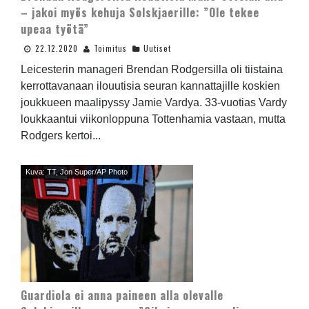
– jakoi myös kehuja Solskjaerille: ”Ole tekee
upeaa työtä”
22.12.2020
Toimitus
Uutiset
Leicesterin manageri Brendan Rodgersilla oli tiistaina
kerrottavanaan ilouutisia seuran kannattajille koskien
joukkueen maalipyssy Jamie Vardya. 33-vuotias Vardy
loukkaantui viikonloppuna Tottenhamia vastaan, mutta
Rodgers kertoi...
Kuva: TT, Jon Super/AP Photo
Guardiola ei anna paineen alla olevalle