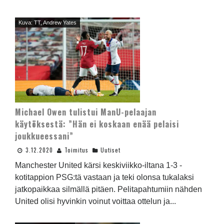
Kuva: TT, Andrew Yates
Michael Owen tulistui ManU-pelaajan
käytöksestä: ”Hän ei koskaan enää pelaisi
joukkueessani”
3.12.2020
Toimitus
Uutiset
Manchester United kärsi keskiviikko-iltana 1-3 -
kotitappion PSG:tä vastaan ja teki olonsa tukalaksi
jatkopaikkaa silmällä pitäen. Pelitapahtumiin nähden
United olisi hyvinkin voinut voittaa ottelun ja...