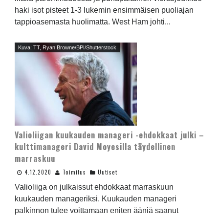
haki isot pisteet 1-3 lukemin ensimmäisen puoliajan
tappioasemasta huolimatta. West Ham johti...
Kuva: TT, Ryan Browne/BPI/Shutterstock
Valioliigan kuukauden manageri -ehdokkaat julki –
kulttimanageri David Moyesilla täydellinen
marraskuu
4.12.2020
Toimitus
Uutiset
Valioliiga on julkaissut ehdokkaat marraskuun
kuukauden manageriksi. Kuukauden manageri
palkinnon tulee voittamaan eniten ääniä saanut