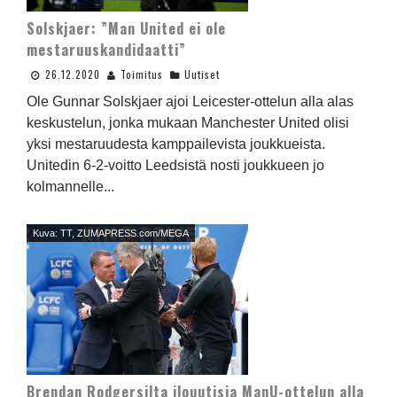
Solskjaer: ”Man United ei ole
mestaruuskandidaatti”
26.12.2020
Toimitus
Uutiset
Ole Gunnar Solskjaer ajoi Leicester-ottelun alla alas
keskustelun, jonka mukaan Manchester United olisi
yksi mestaruudesta kamppailevista joukkueista.
Unitedin 6-2-voitto Leedsistä nosti joukkueen jo
kolmannelle...
Kuva: TT, ZUMAPRESS.com/MEGA
Brendan Rodgersilta ilouutisia ManU-ottelun alla