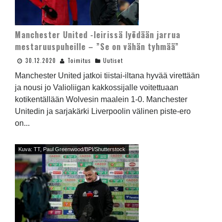
Manchester United -leirissä lyödään jarrua
mestaruuspuheille – ”Se on vähän tyhmää”
30.12.2020
Toimitus
Uutiset
Manchester United jatkoi tiistai-iltana hyvää virettään
ja nousi jo Valioliigan kakkossijalle voitettuaan
kotikentällään Wolvesin maalein 1-0. Manchester
Unitedin ja sarjakärki Liverpoolin välinen piste-ero
on...
Kuva: TT, Paul Greenwood/BPI/Shutterstock