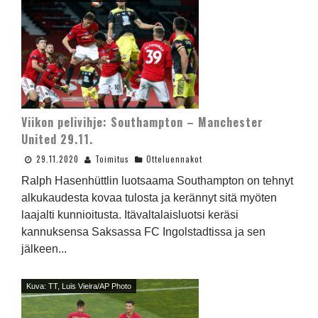
Viikon pelivihje: Southampton – Manchester
United 29.11.
29.11.2020
Toimitus
Otteluennakot
Ralph Hasenhüttlin luotsaama Southampton on tehnyt
alkukaudesta kovaa tulosta ja kerännyt sitä myöten
laajalti kunnioitusta. Itävaltalaisluotsi keräsi
kannuksensa Saksassa FC Ingolstadtissa ja sen
jälkeen...
Kuva: TT, Luis Vieira/AP Photo