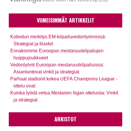
West Ham
World Cup 2018
Watford
VIIMEISIMMÄT ARTIKKELIT
Kotiedun merkitys EM-kilpailuvedonlyönnissä:
Strategiat ja tilastot
Ennakoimme Euroopan mestaruuskilpailujen
huippujoukkueet
Vedonlyönti Euroopan mestaruuskilpailuissa:
Asiantuntevat vinkit ja strategiat
Parhaat stadionit kokea UEFA Champions League -
ottelu ovat:
Kuinka lyödä vetoa Mestarien liigan otteluista: Vinkit
ja strategiat
ARKISTOT