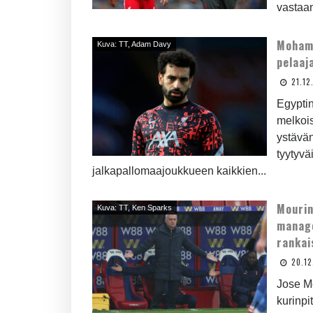
vastaan
Mohame
Kuva: TT, Adam Davy
pelaaj
21.12
Egypti
melkoi
ystävä
tyytyv
jalkapallomaajoukkueen kaikkien...
Mourin
Kuva: TT, Ken Sparks
manage
rankais
20.1
Jose Mo
kurinpi