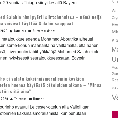
Alex
. 29-vuotias Thiago siirtyi kesällä Bayern...
We
d Salahin nimi pyörii siirtohuhuissa – nämä neljä
Cry
aa voisivat täyttää Salahin saappaat
Ev
.2020
Toimitus
Siirtomarkkinat
MM
n maajoukkuelegenda Mohamed Aboutrika aiheutti
Kl
sen some-kohun maanantaina väittämällä, että hänen
Ma
nsä, Liverpoolin tähtihyökkääjä Mohamed Salah ei ole
U
äinen nykyisessä seurajoukkueessaan. Egyptin
Mest
Gun
ho ei sulata kaksinaismoralismia koskien
Rea
rien huonoa käytöstä otteluiden aikana – ”Minua
Pukk
tiin siitä aina”
Va
2.2020
Toimitus
Uutiset
urinho avautui Leicester-ottelun alla Valioliigan
totoimien kaksinaismoralismista, kun puhutaan