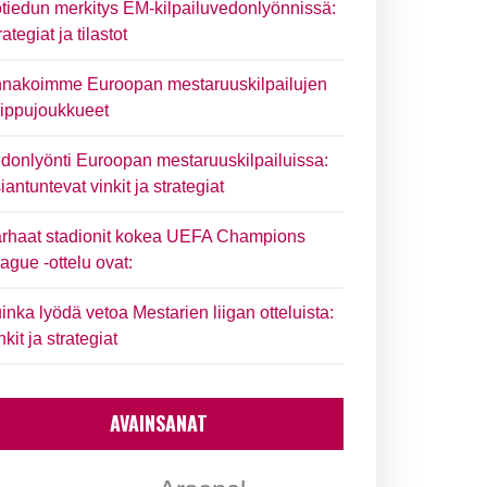
tiedun merkitys EM-kilpailuvedonlyönnissä:
rategiat ja tilastot
nakoimme Euroopan mestaruuskilpailujen
ippujoukkueet
donlyönti Euroopan mestaruuskilpailuissa:
iantuntevat vinkit ja strategiat
rhaat stadionit kokea UEFA Champions
ague -ottelu ovat:
inka lyödä vetoa Mestarien liigan otteluista:
nkit ja strategiat
AVAINSANAT