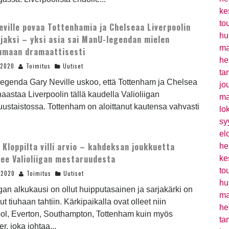
ke
to
eville povaa Tottenhamia ja Chelseaa Liverpoolin
hu
jaksi – yksi asia sai ManU-legendan mielen
ma
umaan dramaattisesti
he
.2020
Toimitus
Uutiset
ta
egenda Gary Neville uskoo, että Tottenham ja Chelsea
jo
haastaa Liverpoolin tällä kaudella Valioliigan
ma
ustaistossa. Tottenham on aloittanut kautensa vahvasti
lo
sy
el
 Kloppilta villi arvio – kahdeksan joukkuetta
he
lee Valioliigan mestaruudesta
ke
to
.2020
Toimitus
Uutiset
hu
igan alkukausi on ollut huipputasainen ja sarjakärki on
ma
ut tiuhaan tahtiin. Kärkipaikalla ovat olleet niin
he
ool, Everton, Southampton, Tottenham kuin myös
ta
er, joka johtaa...