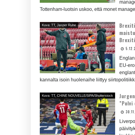
manager
Tottenham-luotsin uskoo, että monet manageri
Brexit
Kuva: TT, Jasper Ruhe
maistu
Brexit
5.12.
Englanni
EU-eron
englan
kannalta isoin huolenaihe liittyy siirtopolitiik
Jurgen
Kuva: TT, CHINE NOUVELLE/SIPA/Shutterstock
”Polvi 
30.11
Liverp
päivit