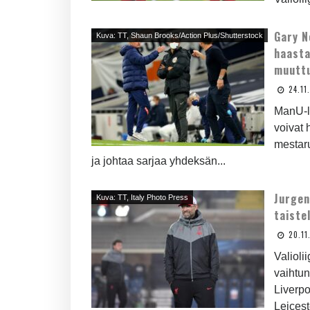
Gary N
Kuva: TT, Shaun Brooks/Action Plus/Shutterstock
haasta
muutt
24.11
ManU-l
voivat 
mestaru
ja johtaa sarjaa yhdeksän...
Jurgen
Kuva: TT, Italy Photo Press
taiste
20.11
Valioli
vaihtun
Liverp
Leicest