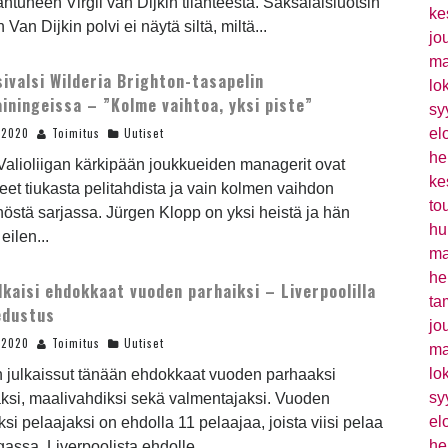
ntuneen Virgil van Dijkin tilanteesta. Saksalaisluotsin
ke
Van Dijkin polvi ei näytä siltä, miltä...
jo
ma
sivalsi Wilderia Brighton-tasapelin
lo
ainingeissa – ”Kolme vaihtoa, yksi piste”
sy
.2020
Toimitus
Uutiset
el
he
alioliigan kärkipään joukkueiden managerit ovat
ke
neet tiukasta pelitahdista ja vain kolmen vaihdon
to
östä sarjassa. Jürgen Klopp on yksi heistä ja hän
hu
eilen...
ma
he
ulkaisi ehdokkaat vuoden parhaiksi – Liverpoolilla
ta
edustus
jo
.2020
Toimitus
Uutiset
ma
lo
n julkaissut tänään ehdokkaat vuoden parhaaksi
sy
ksi, maalivahdiksi sekä valmentajaksi. Vuoden
el
si pelaajaksi on ehdolla 11 pelaajaa, joista viisi pelaa
he
igassa. Liverpoolista ehdolle...