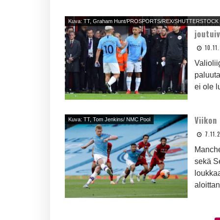
Valiol
Kuva: TT, Graham Hunt/PROSPORTS/REX/SHUTTERSTOCK
joutui
10.11
Valioli
paluuta
ei ole 
Viikon
Kuva: TT, Tom Jenkins/ NMC Pool
7.11.
Manches
sekä Se
loukkaa
aloitta