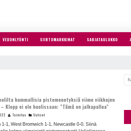
VEDONLYÖNTI
SIIRTOMARKKINAT
SARJATAULUKKO
oolilta kummallisia pistemenetyksiä viime viikkojen
 – Klopp ei ole huolissaan: ”Tämä on jalkapalloa”
2022
Toimitus
Uutiset
 1-1, West Bromwich 1-1, Newcastle 0-0. Siinä