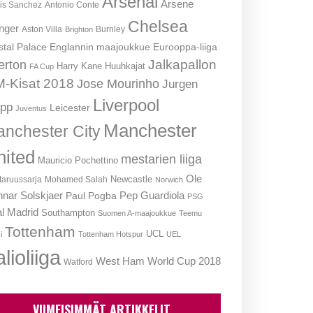
Arsenal
Arsene
is Sanchez
Antonio Conte
Chelsea
nger
Aston Villa
Burnley
Brighton
stal Palace
Englannin maajoukkue
Eurooppa-liiga
Jalkapallon
erton
Harry Kane
Huuhkajat
FA Cup
-Kisat 2018
Jose Mourinho
Jurgen
Liverpool
opp
Leicester
Juventus
Manchester
nchester City
nited
mestarien liiga
Mauricio Pochettino
Ole
Newcastle
aruussarja
Mohamed Salah
Norwich
nar Solskjaer
Pep Guardiola
Paul Pogba
PSG
l Madrid
Southampton
Suomen A-maajoukkue
Teemu
Tottenham
UCL
i
Tottenham Hotspur
UEL
lioliiga
West Ham
World Cup 2018
Watford
VIIMEISIMMÄT ARTIKKELIT