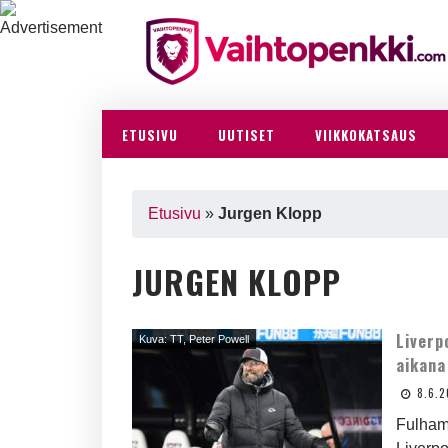
ETUSIVU
UUTISET
VIIKKOKATSAUS
Etusivu
»
Jurgen Klopp
JURGEN KLOPP
Liverp
Kuva: TT, Peter Powell
aikana
8.6.
Fulham