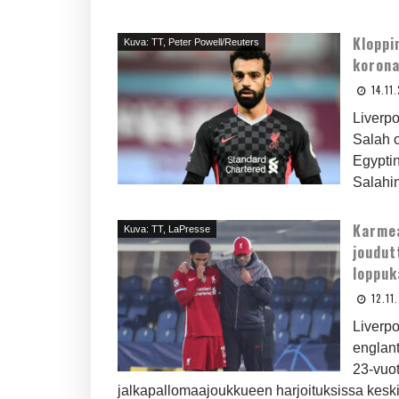
Kloppi
Kuva: TT, Peter Powell/Reuters
koron
14.11
Liverp
Salah o
Egyptin
Salahin
Karmea
Kuva: TT, LaPresse
joudut
loppu
12.11
Liverpo
englant
23-vuo
jalkapallomaajoukkueen harjoituksissa keskivi