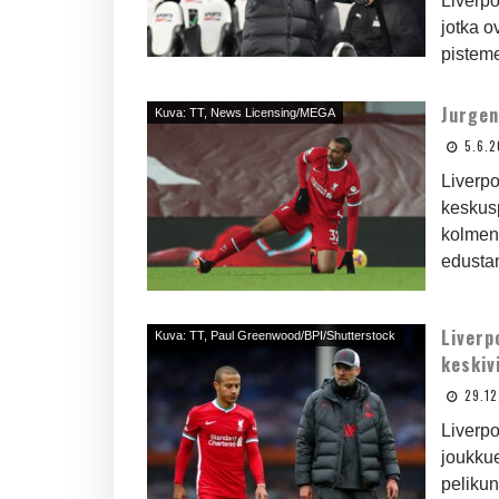
Liverpo
jotka o
pisteme
Jurgen
Kuva: TT, News Licensing/MEGA
5.6.
Liverp
keskusp
kolmen 
edustan
Liverp
Kuva: TT, Paul Greenwood/BPI/Shutterstock
keskiv
29.1
Liverpo
joukkue
pelikun