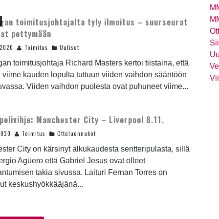
MM
MM
iigan toimitusjohtajalta tyly ilmoitus – suurseurat
Ot
vat pettymään
Si
.2020
Toimitus
Uutiset
Uu
igan toimitusjohtaja Richard Masters kertoi tiistaina, että
Ve
 viime kauden lopulta tuttuun viiden vaihdon sääntöön
Vi
luvassa. Viiden vaihdon puolesta ovat puhuneet viime...
 pelivihje: Manchester City – Liverpool 8.11.
2020
Toimitus
Otteluennakot
ter City on kärsinyt alkukaudesta sentteripulasta, sillä
rgio Agüero että Gabriel Jesus ovat olleet
ntumisen takia sivussa. Laituri Fernan Torres on
nut keskushyökkääjänä...