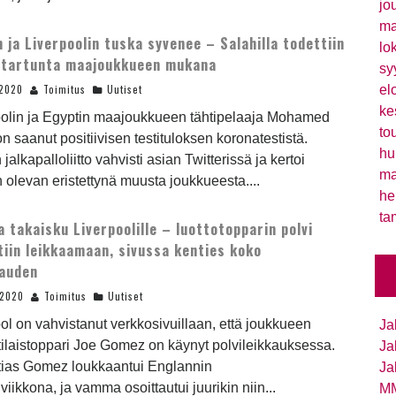
jo
ma
n ja Liverpoolin tuska syvenee – Salahilla todettiin
lo
atartunta maajoukkueen mukana
sy
.2020
Toimitus
Uutiset
el
ke
oolin ja Egyptin maajoukkueen tähtipelaaja Mohamed
to
n saanut positiivisen testituloksen koronatestistä.
hu
 jalkapalloliitto vahvisti asian Twitterissä ja kertoi
ma
 olevan eristettynä muusta joukkueesta....
he
ta
 takaisku Liverpoolille – luottotopparin polvi
tiin leikkaamaan, sivussa kenties koko
kauden
.2020
Toimitus
Uutiset
ol on vahvistanut verkkosivuillaan, että joukkueen
Ja
ilaistoppari Joe Gomez on käynyt polvileikkauksessa.
Ja
tias Gomez loukkaantui Englannin
Ja
ikkona, ja vamma osoittautui juurikin niin...
MM