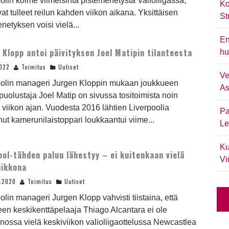
olin kolme viimeisintä pistemenetystä Valioliigassa,
Ko
vat tulleet reilun kahden viikon aikana. Yksittäisen
St
netyksen voisi vielä...
En
 Klopp antoi päivityksen Joel Matipin tilanteesta
hu
2022
Toimitus
Uutiset
Ve
oolin manageri Jurgen Kloppin mukaan joukkueen
As
uolustaja Joel Matip on sivussa tositoimista noin
viikon ajan. Vuodesta 2016 lähtien Liverpoolia
Pa
ut kamerunilaistoppari loukkaantui viime...
Le
Ku
ool-tähden paluu lähestyy – ei kuitenkaan vielä
Vi
iikkona
2.2020
Toimitus
Uutiset
olin manageri Jurgen Klopp vahvisti tiistaina, että
en keskikenttäpelaaja Thiago Alcantara ei ole
nossa vielä keskiviikon valioliigaottelussa Newcastlea