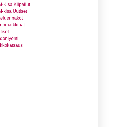
-Kisa Kilpailut
-kisa Uutiset
teluennakot
irtomarkkinat
tiset
donlyönti
ikkokatsaus