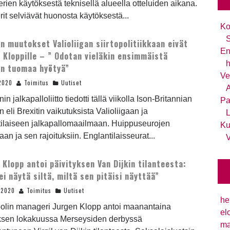
ien käytöksestä teknisellä alueella otteluiden aikana.
t selviävät huonosta käytöksestä...
Ko
S
in muutokset Valioliigan siirtopolitiikkaan eivät
En
 Kloppille – ” Odotan vieläkin ensimmäistä
h
in tuomaa hyötyä”
Ve
2020
Toimitus
Uutiset
A
n jalkapalloliitto tiedotti tällä viikolla Ison-Britannian
Pa
 eli Brexitin vaikutuksista Valioliigaan ja
L
tilaiseen jalkapallomaailmaan. Huippuseurojen
Ku
kaan ja sen rajoituksiin. Englantilaisseurat...
V
 Klopp antoi päivityksen Van Dijkin tilanteesta:
ei näytä siltä, miltä sen pitäisi näyttää”
.2020
Toimitus
Uutiset
he
oolin manageri Jurgen Klopp antoi maanantaina
el
yksen lokakuussa Merseysiden derbyssä
ma