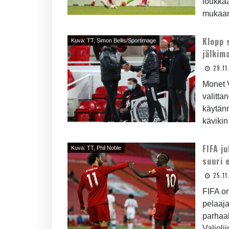
loukkaa
mukaan 
Klopp 
Kuva: TT, Simon Bellis/Sportimage
jälkim
29.11
Monet V
valitta
käytänn
kävikin 
FIFA j
Kuva: TT, Phil Noble
suuri 
25.11
FIFA o
pelaaja
parhaak
Valioli