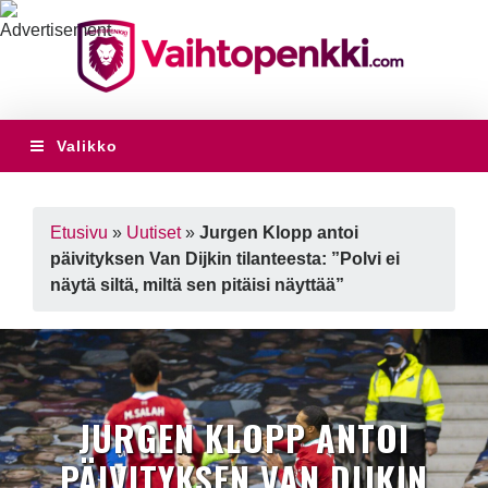
Valikko
Etusivu
»
Uutiset
»
Jurgen Klopp antoi
päivityksen Van Dijkin tilanteesta: ”Polvi ei
näytä siltä, miltä sen pitäisi näyttää”
JURGEN KLOPP ANTOI
PÄIVITYKSEN VAN DIJKIN