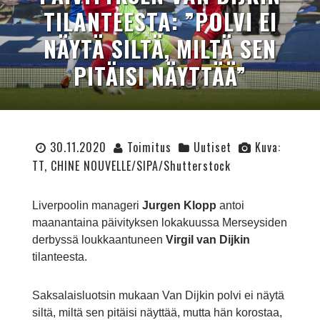
TILANTEESTA: ”POLVI EI
NÄYTÄ SILTÄ, MILTÄ SEN
PITÄISI NÄYTTÄÄ”
30.11.2020
Toimitus
Uutiset
Kuva:
TT, CHINE NOUVELLE/SIPA/Shutterstock
Liverpoolin manageri
Jurgen Klopp
antoi
maanantaina päivityksen lokakuussa Merseysiden
derbyssä loukkaantuneen
Virgil van Dijkin
tilanteesta.
Saksalaisluotsin mukaan Van Dijkin polvi ei näytä
siltä, miltä sen pitäisi näyttää, mutta hän korostaa,