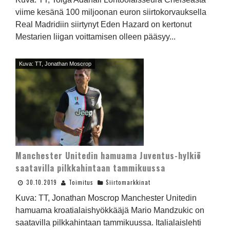
viime kesänä 100 miljoonan euron siirtokorvauksella
Real Madridiin siirtynyt Eden Hazard on kertonut
Mestarien liigan voittamisen olleen pääsyy...
Kuva: TT, Jonathan Moscrop
Manchester Unitedin hamuama Juventus-hylkiö
saatavilla pilkkahintaan tammikuussa
30.10.2019
Toimitus
Siirtomarkkinat
Kuva: TT, Jonathan Moscrop Manchester Unitedin
hamuama kroatialaishyökkääjä Mario Mandzukic on
saatavilla pilkkahintaan tammikuussa. Italialaislehti