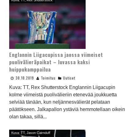
Kuva: TT, Rex Shutterstock
Englannin Liigacupissa jaossa viimeiset
puolivälieräpaikat – luvassa kaksi
huippukamppailua
30.10.2019
Toimitus
Uutiset
Kuva: TT, Rex Shutterstock Englannin Liigacupin
kolme viimeistä puolivälieriin etenevää joukkuetta
selviää tänään, kun neljännesvälierät pelataan
päätökseen. Jalkapallon ystäviä hemmotellaan oikein
olan takaa, sillä...
Kuva: TT, Jason Cairnduff