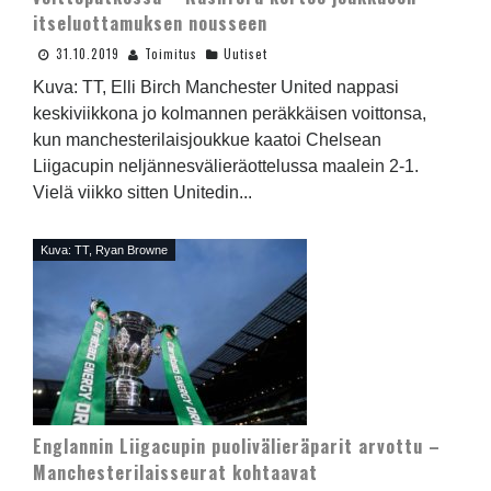
itseluottamuksen nousseen
31.10.2019
Toimitus
Uutiset
Kuva: TT, Elli Birch Manchester United nappasi
keskiviikkona jo kolmannen peräkkäisen voittonsa,
kun manchesterilaisjoukkue kaatoi Chelsean
Liigacupin neljännesvälieräottelussa maalein 2-1.
Vielä viikko sitten Unitedin...
Kuva: TT, Ryan Browne
Englannin Liigacupin puolivälieräparit arvottu –
Manchesterilaisseurat kohtaavat