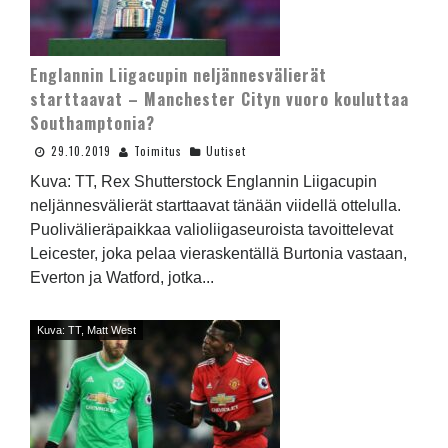
Englannin Liigacupin neljännesvälierät
starttaavat – Manchester Cityn vuoro kouluttaa
Southamptonia?
29.10.2019
Toimitus
Uutiset
Kuva: TT, Rex Shutterstock Englannin Liigacupin
neljännesvälierät starttaavat tänään viidellä ottelulla.
Puolivälieräpaikkaa valioliigaseuroista tavoittelevat
Leicester, joka pelaa vieraskentällä Burtonia vastaan,
Everton ja Watford, jotka...
Kuva: TT, Matt West