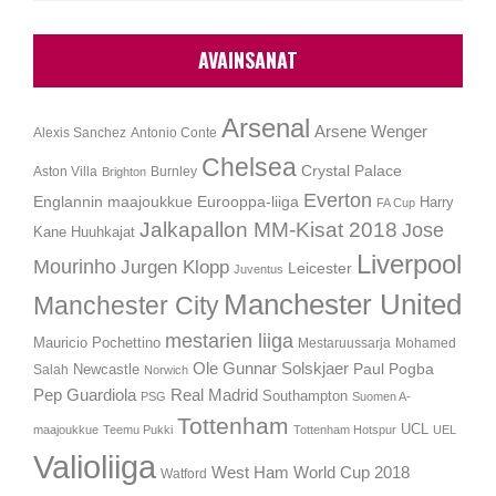
AVAINSANAT
Arsenal
Arsene Wenger
Alexis Sanchez
Antonio Conte
Chelsea
Crystal Palace
Aston Villa
Burnley
Brighton
Everton
Englannin maajoukkue
Eurooppa-liiga
Harry
FA Cup
Jalkapallon MM-Kisat 2018
Jose
Kane
Huuhkajat
Liverpool
Mourinho
Jurgen Klopp
Leicester
Juventus
Manchester United
Manchester City
mestarien liiga
Mauricio Pochettino
Mestaruussarja
Mohamed
Ole Gunnar Solskjaer
Newcastle
Paul Pogba
Salah
Norwich
Pep Guardiola
Real Madrid
Southampton
PSG
Suomen A-
Tottenham
UCL
maajoukkue
Teemu Pukki
Tottenham Hotspur
UEL
Valioliiga
West Ham
World Cup 2018
Watford