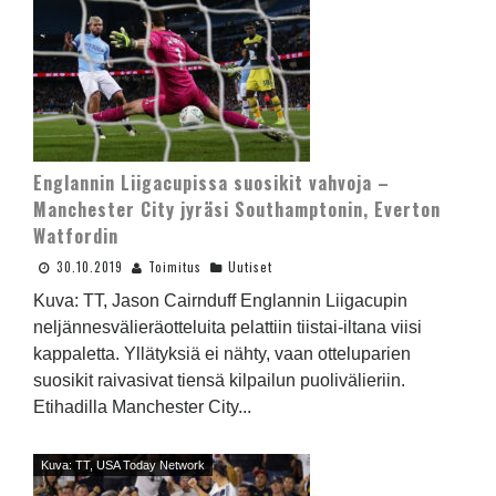
Englannin Liigacupissa suosikit vahvoja –
Manchester City jyräsi Southamptonin, Everton
Watfordin
30.10.2019
Toimitus
Uutiset
Kuva: TT, Jason Cairnduff Englannin Liigacupin
neljännesvälieräotteluita pelattiin tiistai-iltana viisi
kappaletta. Yllätyksiä ei nähty, vaan otteluparien
suosikit raivasivat tiensä kilpailun puolivälieriin.
Etihadilla Manchester City...
Kuva: TT, USA Today Network