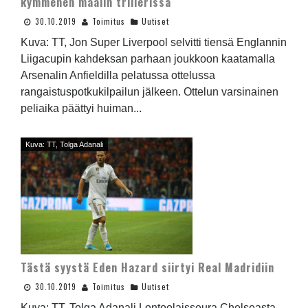
kymmenen maalin trillerissä
30.10.2019
Toimitus
Uutiset
Kuva: TT, Jon Super Liverpool selvitti tiensä Englannin
Liigacupin kahdeksan parhaan joukkoon kaatamalla
Arsenalin Anfieldilla pelatussa ottelussa
rangaistuspotkukilpailun jälkeen. Ottelun varsinainen
peliaika päättyi huiman...
Kuva: TT, Tolga Adanali
Tästä syystä Eden Hazard siirtyi Real Madridiin
30.10.2019
Toimitus
Uutiset
Kuva: TT, Tolga Adanali Lontoolaisseura Chelseasta