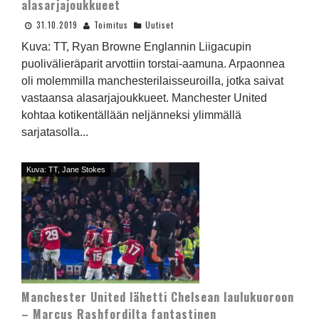
alasarjajoukkueet
31.10.2019
Toimitus
Uutiset
Kuva: TT, Ryan Browne Englannin Liigacupin
puolivälieräparit arvottiin torstai-aamuna. Arpaonnea
oli molemmilla manchesterilaisseuroilla, jotka saivat
vastaansa alasarjajoukkueet. Manchester United
kohtaa kotikentällään neljänneksi ylimmällä
sarjatasolla...
Kuva: TT, Jane Stokes
Manchester United lähetti Chelsean laulukuoroon
– Marcus Rashfordilta fantastinen