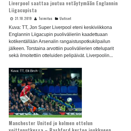
Liverpool saattaa joutua vetäytymään Englannin
Liigacupista
31.10.2019
Toimitus
Uutiset
Kuva: TT, Jon Super Liverpool eteni keskiviikkona
Englannin Liigacupin puolivälieriin kaadettuaan
kotikentällään Arsenalin rangaistuspotkukilpailun
jälkeen. Torstaina arvottiin puolivälierien otteluparit
sekä ilmoitettiin otteluiden pelipäivät. Liverpoolin...
Kuva: TT, Elli Birch
Manchester United jo kolmen ottelun
voittoputkessa – Rashford kertoo joukkueen