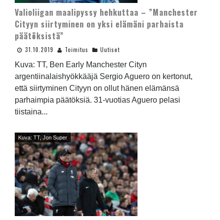
Valioliigan maalipyssy hehkuttaa – ”Manchester
Cityyn siirtyminen on yksi elämäni parhaista
päätöksistä”
31.10.2019
Toimitus
Uutiset
Kuva: TT, Ben Early Manchester Cityn
argentiinalaishyökkääjä Sergio Aguero on kertonut,
että siirtyminen Cityyn on ollut hänen elämänsä
parhaimpia päätöksiä. 31-vuotias Aguero pelasi
tiistaina...
Kuva: TT, Jon Super