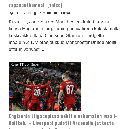
vapaapotkumaali [video]
31.10.2019
Toimitus
Uutiset
Kuva: TT, Jane Stokes Manchester United raivasi
tiensä Englannin Liigacupin puolivälieriin kukistamalla
keskiviikko-iltana Chelsean Stamford Bridgellä
maalein 2-1. Vierasjoukkue Manchester United aloitti
ottelun vahvasti...
Kuva: TT, Jon Super
Englannin Liigacupissa nähtiin uskomaton maali-
iloittelu – Liverpool pudotti Arsenalin jatkosta