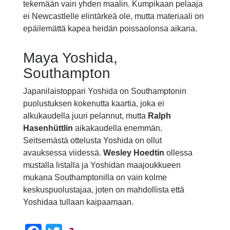
tekemään vain yhden maalin. Kumpikaan pelaaja
ei Newcastlelle elintärkeä ole, mutta materiaali on
epäilemättä kapea heidän poissaolonsa aikana.
Maya Yoshida,
Southampton
Japanilaistoppari Yoshida on Southamptonin
puolustuksen kokenutta kaartia, joka ei
alkukaudella juuri pelannut, mutta
Ralph
Hasenhüttlin
aikakaudella enemmän.
Seitsemästä ottelusta Yoshida on ollut
avauksessa viidessä.
Wesley Hoedtin
ollessa
mustalla listalla ja Yoshidan maajoukkueen
mukana Southamptonilla on vain kolme
keskuspuolustajaa, joten on mahdollista että
Yoshidaa tullaan kaipaamaan.