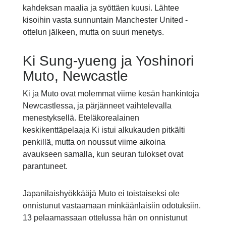
kahdeksan maalia ja syöttäen kuusi. Lähtee
kisoihin vasta sunnuntain Manchester United -
ottelun jälkeen, mutta on suuri menetys.
Ki Sung-yueng ja Yoshinori
Muto, Newcastle
Ki ja Muto ovat molemmat viime kesän hankintoja
Newcastlessa, ja pärjänneet vaihtelevalla
menestyksellä. Eteläkorealainen
keskikenttäpelaaja Ki istui alkukauden pitkälti
penkillä, mutta on noussut viime aikoina
avaukseen samalla, kun seuran tulokset ovat
parantuneet.
Japanilaishyökkääjä Muto ei toistaiseksi ole
onnistunut vastaamaan minkäänlaisiin odotuksiin.
13 pelaamassaan ottelussa hän on onnistunut