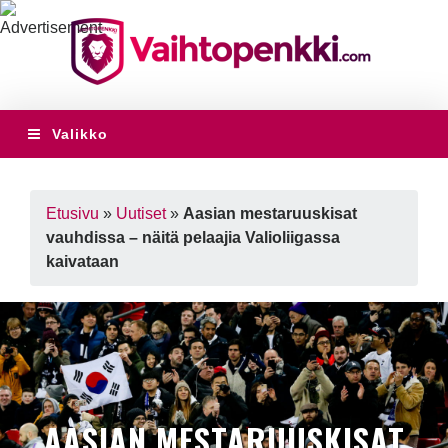
Valikko
Etusivu
»
Uutiset
»
Aasian mestaruuskisat
vauhdissa – näitä pelaajia Valioliigassa
kaivataan
AASIAN MESTARUUSKISAT