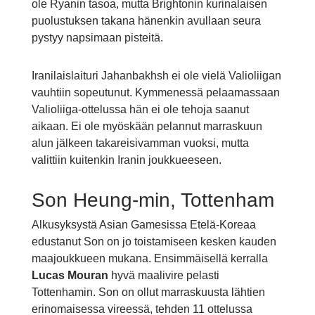
ole Ryanin tasoa, mutta Brightonin kurinalaisen
puolustuksen takana hänenkin avullaan seura
pystyy napsimaan pisteitä.
Iranilaislaituri Jahanbakhsh ei ole vielä Valioliigan
vauhtiin sopeutunut. Kymmenessä pelaamassaan
Valioliiga-ottelussa hän ei ole tehoja saanut
aikaan. Ei ole myöskään pelannut marraskuun
alun jälkeen takareisivamman vuoksi, mutta
valittiin kuitenkin Iranin joukkueeseen.
Son Heung-min, Tottenham
Alkusyksystä Asian Gamesissa Etelä-Koreaa
edustanut Son on jo toistamiseen kesken kauden
maajoukkueen mukana. Ensimmäisellä kerralla
Lucas Mouran
hyvä maalivire pelasti
Tottenhamin. Son on ollut marraskuusta lähtien
erinomaisessa vireessä, tehden 11 ottelussa