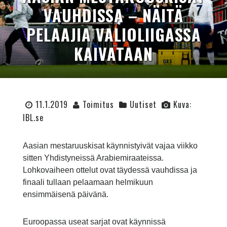
VAUHDISSA – NÄITÄ
PELAAJIA VALIOLIIGASSA
KAIVATAAN
11.1.2019
Toimitus
Uutiset
Kuva:
IBL.se
Aasian mestaruuskisat käynnistyivät vajaa viikko
sitten Yhdistyneissä Arabiemiraateissa.
Lohkovaiheen ottelut ovat täydessä vauhdissa ja
finaali tullaan pelaamaan helmikuun
ensimmäisenä päivänä.
Euroopassa useat sarjat ovat käynnissä