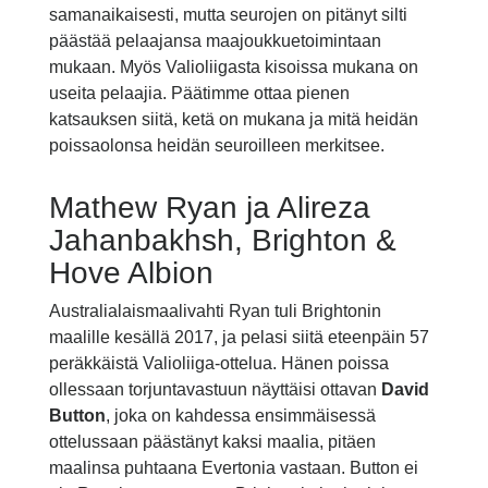
samanaikaisesti, mutta seurojen on pitänyt silti
päästää pelaajansa maajoukkuetoimintaan
mukaan. Myös Valioliigasta kisoissa mukana on
useita pelaajia. Päätimme ottaa pienen
katsauksen siitä, ketä on mukana ja mitä heidän
poissaolonsa heidän seuroilleen merkitsee.
Mathew Ryan ja Alireza
Jahanbakhsh, Brighton &
Hove Albion
Australialaismaalivahti Ryan tuli Brightonin
maalille kesällä 2017, ja pelasi siitä eteenpäin 57
peräkkäistä Valioliiga-ottelua. Hänen poissa
ollessaan torjuntavastuun näyttäisi ottavan
David
Button
, joka on kahdessa ensimmäisessä
ottelussaan päästänyt kaksi maalia, pitäen
maalinsa puhtaana Evertonia vastaan. Button ei