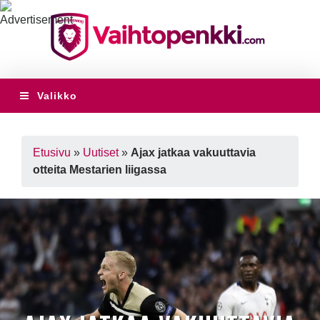
Valikko
Etusivu
»
Uutiset
»
Ajax jatkaa vakuuttavia
otteita Mestarien liigassa