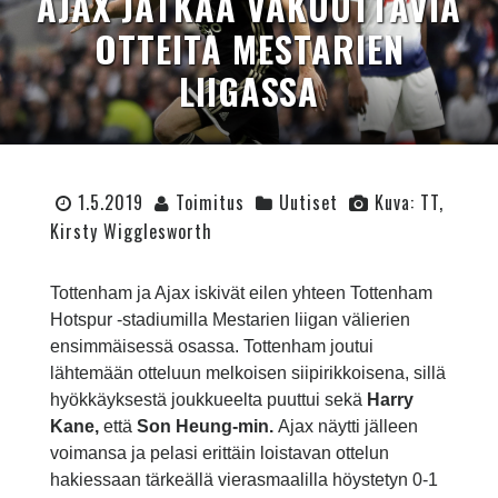
AJAX JATKAA VAKUUTTAVIA
OTTEITA MESTARIEN
LIIGASSA
1.5.2019
Toimitus
Uutiset
Kuva: TT,
Kirsty Wigglesworth
Tottenham ja Ajax iskivät eilen yhteen Tottenham
Hotspur -stadiumilla Mestarien liigan välierien
ensimmäisessä osassa. Tottenham joutui
lähtemään otteluun melkoisen siipirikkoisena, sillä
hyökkäyksestä joukkueelta puuttui sekä
Harry
Kane,
että
Son Heung-min.
Ajax näytti jälleen
voimansa ja pelasi erittäin loistavan ottelun
hakiessaan tärkeällä vierasmaalilla höystetyn 0-1