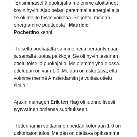
”Ensimmäisellä puoliajalla me emme aloittaneet
kovin hyvin. Ajax pelasi paremmalla energialla ja
se oli meille hyvin vaikeaa. Se johtui meidän
energiamme puutteesta”,
Mauricio
Pochettino
kertoi.
”Toisella puoliajalla saimme heitä perääntymään
ja samalla luotua paikkoja. Se oli hyvin tasainen
ottelu toisella puoliajalla. Me olemme yhä elossa.
ottelupari on vain 1-0. Meidän on uskottava, että
voimme mennä Amsterdamiin ja voittaa ottelu
siellä.”
Ajaxin manageri
Erik ten Hag
oli luonnollisesti
tyytyväinen omiensa suoritukseen.
”Tottenhamin voittaminen heidän kotonaan 1-0 on
uskomaton tulos. Meidän on otettava opiksemme