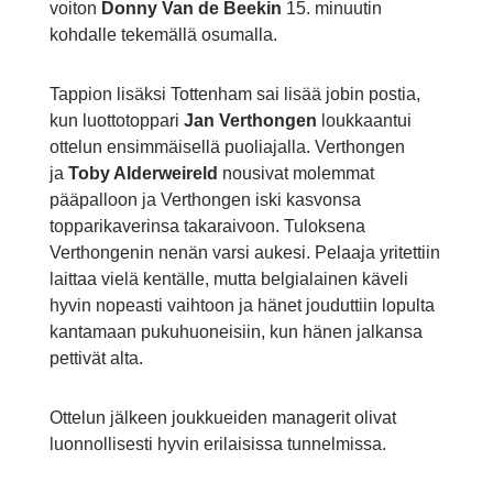
voiton
Donny Van de Beekin
15. minuutin
kohdalle tekemällä osumalla.
Tappion lisäksi Tottenham sai lisää jobin postia,
kun luottotoppari
Jan Verthongen
loukkaantui
ottelun ensimmäisellä puoliajalla. Verthongen
ja
Toby Alderweireld
nousivat molemmat
pääpalloon ja Verthongen iski kasvonsa
topparikaverinsa takaraivoon. Tuloksena
Verthongenin nenän varsi aukesi. Pelaaja yritettiin
laittaa vielä kentälle, mutta belgialainen käveli
hyvin nopeasti vaihtoon ja hänet jouduttiin lopulta
kantamaan pukuhuoneisiin, kun hänen jalkansa
pettivät alta.
Ottelun jälkeen joukkueiden managerit olivat
luonnollisesti hyvin erilaisissa tunnelmissa.