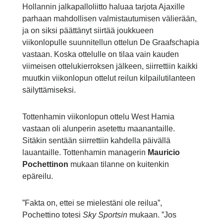
Hollannin jalkapalloliitto haluaa tarjota Ajaxille
parhaan mahdollisen valmistautumisen välierään,
ja on siksi päättänyt siirtää joukkueen
viikonlopulle suunnitellun ottelun De Graafschapia
vastaan. Koska ottelulle on tilaa vain kauden
viimeisen ottelukierroksen jälkeen, siirrettiin kaikki
muutkin viikonlopun ottelut reilun kilpailutilanteen
säilyttämiseksi.
Tottenhamin viikonlopun ottelu West Hamia
vastaan oli alunperin asetettu maanantaille.
Sitäkin sentään siirrettiin kahdella päivällä
lauantaille. Tottenhamin managerin
Mauricio
Pochettinon
mukaan tilanne on kuitenkin
epäreilu.
”Fakta on, ettei se mielestäni ole reilua”,
Pochettino totesi
Sky Sportsin
mukaan. ”Jos