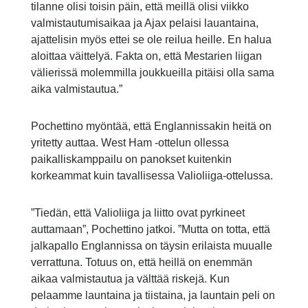
tilanne olisi toisin päin, että meillä olisi viikko
valmistautumisaikaa ja Ajax pelaisi lauantaina,
ajattelisin myös ettei se ole reilua heille. En halua
aloittaa väittelyä. Fakta on, että Mestarien liigan
välierissä molemmilla joukkueilla pitäisi olla sama
aika valmistautua.”
Pochettino myöntää, että Englannissakin heitä on
yritetty auttaa. West Ham -ottelun ollessa
paikalliskamppailu on panokset kuitenkin
korkeammat kuin tavallisessa Valioliiga-ottelussa.
”Tiedän, että Valioliiga ja liitto ovat pyrkineet
auttamaan”, Pochettino jatkoi. ”Mutta on totta, että
jalkapallo Englannissa on täysin erilaista muualle
verrattuna. Totuus on, että heillä on enemmän
aikaa valmistautua ja välttää riskejä. Kun
pelaamme launtaina ja tiistaina, ja launtain peli on