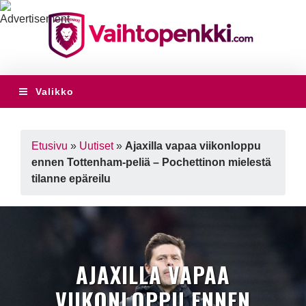
Valikko
Etusivu
»
Uutiset
»
Ajaxilla vapaa viikonloppu
ennen Tottenham-peliä – Pochettinon mielestä
tilanne epäreilu
AJAXILLA VAPAA
VIIKONLOPPU ENNEN