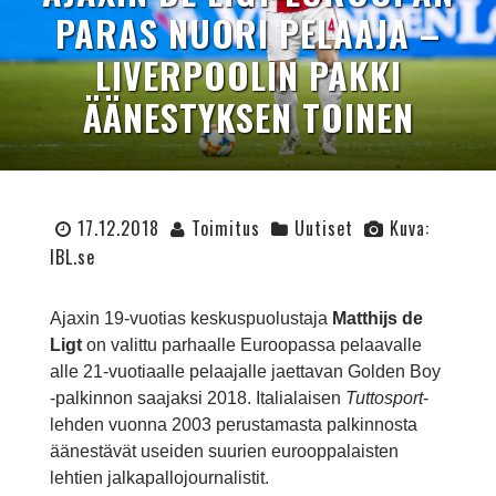
PARAS NUORI PELAAJA –
LIVERPOOLIN PAKKI
ÄÄNESTYKSEN TOINEN
17.12.2018
Toimitus
Uutiset
Kuva:
IBL.se
Ajaxin 19-vuotias keskuspuolustaja
Matthijs de
Ligt
on valittu parhaalle Euroopassa pelaavalle
alle 21-vuotiaalle pelaajalle jaettavan Golden Boy
-palkinnon saajaksi 2018. Italialaisen
Tuttosport
-
lehden vuonna 2003 perustamasta palkinnosta
äänestävät useiden suurien eurooppalaisten
lehtien jalkapallojournalistit.