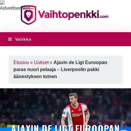
Valikko
Etusivu
»
Uutiset
»
Ajaxin de Ligt Euroopan
paras nuori pelaaja – Liverpoolin pakki
äänestyksen toinen
AJAXIN DE LIGT EUROOPAN