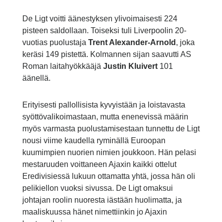
De Ligt voitti äänestyksen ylivoimaisesti 224
pisteen saldollaan. Toiseksi tuli Liverpoolin 20-
vuotias puolustaja
Trent Alexander-Arnold
, joka
keräsi 149 pistettä. Kolmannen sijan saavutti AS
Roman laitahyökkääjä
Justin Kluivert
101
äänellä.
Erityisesti pallollisista kyvyistään ja loistavasta
syöttövalikoimastaan, mutta enenevissä määrin
myös varmasta puolustamisestaan tunnettu de Ligt
nousi viime kaudella ryminällä Euroopan
kuumimpien nuorien nimien joukkoon. Hän pelasi
mestaruuden voittaneen Ajaxin kaikki ottelut
Eredivisiessä lukuun ottamatta yhtä, jossa hän oli
pelikiellon vuoksi sivussa. De Ligt omaksui
johtajan roolin nuoresta iästään huolimatta, ja
maaliskuussa hänet nimettiinkin jo Ajaxin