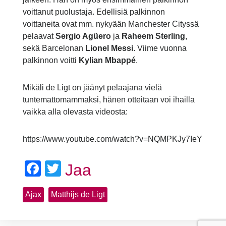
voittanut puolustaja. Edellisiä palkinnon
voittaneita ovat mm. nykyään Manchester Cityssä
pelaavat
Sergio Agüero
ja
Raheem Sterling
,
sekä Barcelonan
Lionel Messi
. Viime vuonna
palkinnon voitti
Kylian Mbappé
.
Mikäli de Ligt on jäänyt pelaajana vielä
tuntemattomammaksi, hänen otteitaan voi ihailla
vaikka alla olevasta videosta:
https://www.youtube.com/watch?v=NQMPKJy7IeY
Facebook
Twitter
Jaa
Ajax
Matthijs de Ligt