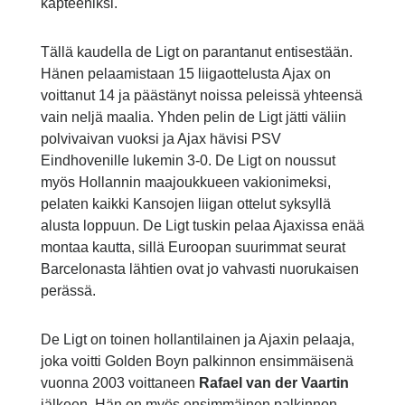
kapteeniksi.
Tällä kaudella de Ligt on parantanut entisestään.
Hänen pelaamistaan 15 liigaottelusta Ajax on
voittanut 14 ja päästänyt noissa peleissä yhteensä
vain neljä maalia. Yhden pelin de Ligt jätti väliin
polvivaivan vuoksi ja Ajax hävisi PSV
Eindhovenille lukemin 3-0. De Ligt on noussut
myös Hollannin maajoukkueen vakionimeksi,
pelaten kaikki Kansojen liigan ottelut syksyllä
alusta loppuun. De Ligt tuskin pelaa Ajaxissa enää
montaa kautta, sillä Euroopan suurimmat seurat
Barcelonasta lähtien ovat jo vahvasti nuorukaisen
perässä.
De Ligt on toinen hollantilainen ja Ajaxin pelaaja,
joka voitti Golden Boyn palkinnon ensimmäisenä
vuonna 2003 voittaneen
Rafael van der Vaartin
jälkeen. Hän on myös ensimmäinen palkinnon