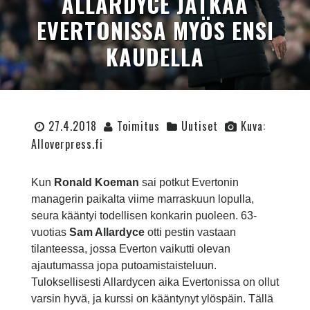
ALLARDYCE JATKAA
EVERTONISSA MYÖS ENSI
KAUDELLA
27.4.2018
Toimitus
Uutiset
Kuva:
Alloverpress.fi
Kun
Ronald Koeman
sai potkut Evertonin
managerin paikalta viime marraskuun lopulla,
seura kääntyi todellisen konkarin puoleen. 63-
vuotias
Sam Allardyce
otti pestin vastaan
tilanteessa, jossa Everton vaikutti olevan
ajautumassa jopa putoamistaisteluun.
Tuloksellisesti Allardycen aika Evertonissa on ollut
varsin hyvä, ja kurssi on kääntynyt ylöspäin. Tällä