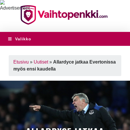
Valikko
Etusivu
»
Uutiset
»
Allardyce jatkaa Evertonissa
myös ensi kaudella