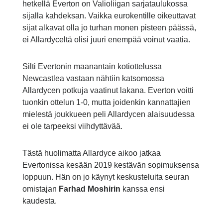
hetkellä Everton on Valioliigan sarjataulukossa
sijalla kahdeksan. Vaikka eurokentille oikeuttavat
sijat alkavat olla jo turhan monen pisteen päässä,
ei Allardyceltä olisi juuri enempää voinut vaatia.
Silti Evertonin maanantain kotiottelussa
Newcastlea vastaan nähtiin katsomossa
Allardycen potkuja vaatinut lakana. Everton voitti
tuonkin ottelun 1-0, mutta joidenkin kannattajien
mielestä joukkueen peli Allardycen alaisuudessa
ei ole tarpeeksi viihdyttävää.
Tästä huolimatta Allardyce aikoo jatkaa
Evertonissa kesään 2019 kestävän sopimuksensa
loppuun. Hän on jo käynyt keskusteluita seuran
omistajan
Farhad Moshirin
kanssa ensi
kaudesta.