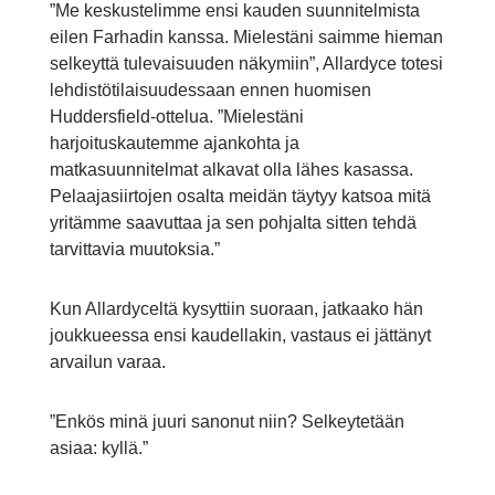
”Me keskustelimme ensi kauden suunnitelmista
eilen Farhadin kanssa. Mielestäni saimme hieman
selkeyttä tulevaisuuden näkymiin”, Allardyce totesi
lehdistötilaisuudessaan ennen huomisen
Huddersfield-ottelua. ”Mielestäni
harjoituskautemme ajankohta ja
matkasuunnitelmat alkavat olla lähes kasassa.
Pelaajasiirtojen osalta meidän täytyy katsoa mitä
yritämme saavuttaa ja sen pohjalta sitten tehdä
tarvittavia muutoksia.”
Kun Allardyceltä kysyttiin suoraan, jatkaako hän
joukkueessa ensi kaudellakin, vastaus ei jättänyt
arvailun varaa.
”Enkös minä juuri sanonut niin? Selkeytetään
asiaa: kyllä.”