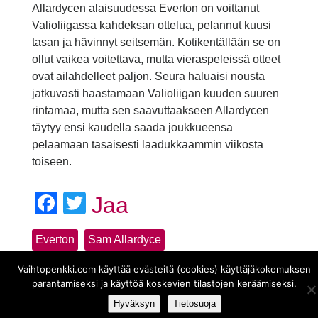
Allardycen alaisuudessa Everton on voittanut
Valioliigassa kahdeksan ottelua, pelannut kuusi
tasan ja hävinnyt seitsemän. Kotikentällään se on
ollut vaikea voitettava, mutta vieraspeleissä otteet
ovat ailahdelleet paljon. Seura haluaisi nousta
jatkuvasti haastamaan Valioliigan kuuden suuren
rintamaa, mutta sen saavuttaakseen Allardycen
täytyy ensi kaudella saada joukkueensa
pelaamaan tasaisesti laadukkaammin viikosta
toiseen.
Facebook
Twitter
Jaa
Everton
Sam Allardyce
Vaihtopenkki.com käyttää evästeitä (cookies) käyttäjäkokemuksen
parantamiseksi ja käyttöä koskevien tilastojen keräämiseksi.
Hyväksyn
Tietosuoja