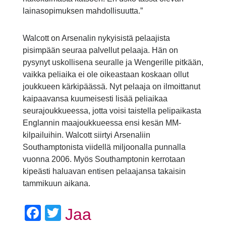
lainasopimuksen mahdollisuutta.”
Walcott on Arsenalin nykyisistä pelaajista
pisimpään seuraa palvellut pelaaja. Hän on
pysynyt uskollisena seuralle ja Wengerille pitkään,
vaikka peliaika ei ole oikeastaan koskaan ollut
joukkueen kärkipäässä. Nyt pelaaja on ilmoittanut
kaipaavansa kuumeisesti lisää peliaikaa
seurajoukkueessa, jotta voisi taistella pelipaikasta
Englannin maajoukkueessa ensi kesän MM-
kilpailuihin. Walcott siirtyi Arsenaliin
Southamptonista viidellä miljoonalla punnalla
vuonna 2006. Myös Southamptonin kerrotaan
kipeästi haluavan entisen pelaajansa takaisin
tammikuun aikana.
Facebook
Twitter
Jaa