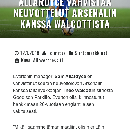
ALLARDYCE VAHVISTAA
NEUVOTTELUT ARSENALIN
KANSSA WALCOTTISTA
12.1.2018
Toimitus
Siirtomarkkinat
Kuva: Alloverpress.fi
Evertonin manageri
Sam Allardyce
on
vahvistanut seuran neuvottelevan Arsenalin
kanssa laitahyökkääjän
Theo Walcottin
siirrosta
Goodison Parkille. Everton olisi kiinnostunut
hankkimaan 28-vuotiaan englantilaisen
vakituisesti.
”Mikäli saamme tämän maaliin, olisin erittäin