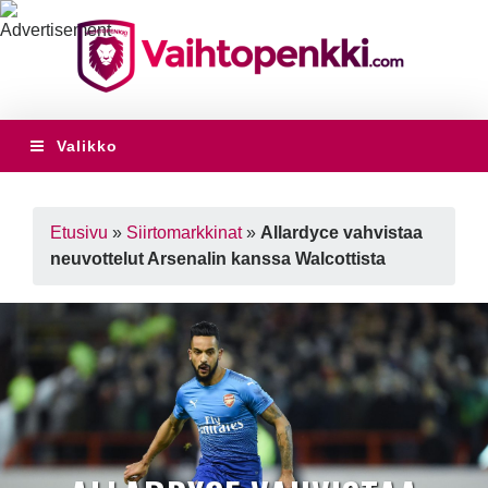
Valikko
Etusivu
»
Siirtomarkkinat
»
Allardyce vahvistaa
neuvottelut Arsenalin kanssa Walcottista