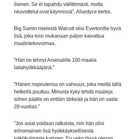
iloinen. Se ei tapahdu välittömästi, mutta
neuvottelut ovat käynnissä”, Allardyce kertoi.
Big Samin mielestä Walcott olisi Evertonille hyvä
lisä, joka toisi mukanaan paljon kaivattua
maalintekovoimaa.
”Hän on tehnyt Arsenalille 100 maalia
laitahyökkääjänä.”
”Hänen nopeutensa on vahvuus, joka meiltä tällä
hetkellä puuttuu. Minusta kyky tehdä maaleja
siihen päälle on erittäin tärkeää ja hän on vasta
28-vuotias.”
”Jos asiat voidaan ratkaista, niin hän olisi
erinomainen lisä hyökkäyksellisestä
näkökulmasta katsoen. En usko tässä olevan