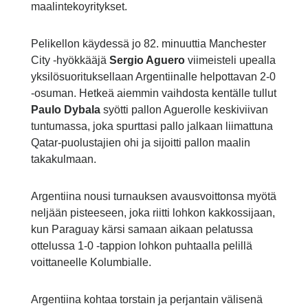
maalintekoyritykset.
Pelikellon käydessä jo 82. minuuttia Manchester
City -hyökkääjä
Sergio Aguero
viimeisteli upealla
yksilösuorituksellaan Argentiinalle helpottavan 2-0
-osuman. Hetkeä aiemmin vaihdosta kentälle tullut
Paulo Dybala
syötti pallon Aguerolle keskiviivan
tuntumassa, joka spurttasi pallo jalkaan liimattuna
Qatar-puolustajien ohi ja sijoitti pallon maalin
takakulmaan.
Argentiina nousi turnauksen avausvoittonsa myötä
neljään pisteeseen, joka riitti lohkon kakkossijaan,
kun Paraguay kärsi samaan aikaan pelatussa
ottelussa 1-0 -tappion lohkon puhtaalla pelillä
voittaneelle Kolumbialle.
Argentiina kohtaa torstain ja perjantain välisenä