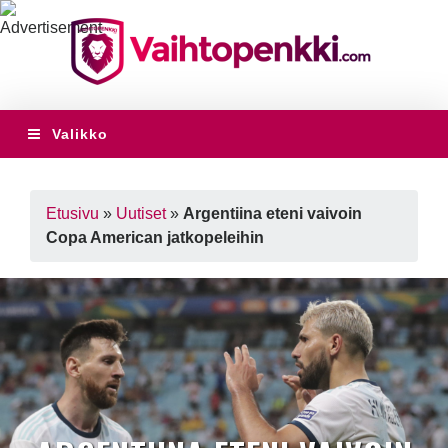
Valikko
Etusivu
»
Uutiset
»
Argentiina eteni vaivoin
Copa American jatkopeleihin