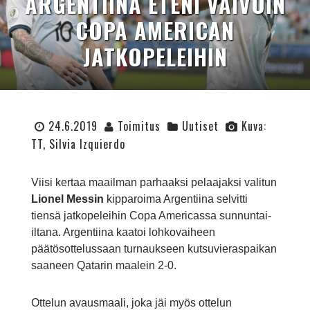
ARGENTIINA ETENI VAIVOIN
COPA AMERICAN
JATKOPELEIHIN
24.6.2019
Toimitus
Uutiset
Kuva:
TT, Silvia Izquierdo
Viisi kertaa maailman parhaaksi pelaajaksi valitun
Lionel Messin
kipparoima Argentiina selvitti
tiensä jatkopeleihin Copa Americassa sunnuntai-
iltana. Argentiina kaatoi lohkovaiheen
päätösottelussaan turnaukseen kutsuvieraspaikan
saaneen Qatarin maalein 2-0.
Ottelun avausmaali, joka jäi myös ottelun