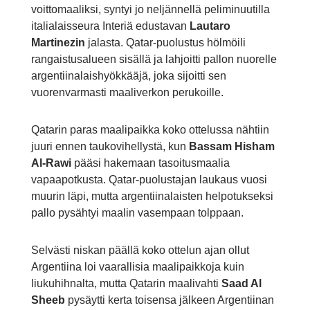
voittomaaliksi, syntyi jo neljännellä peliminuutilla
italialaisseura Interiä edustavan
Lautaro
Martinezin
jalasta. Qatar-puolustus hölmöili
rangaistusalueen sisällä ja lahjoitti pallon nuorelle
argentiinalaishyökkääjä, joka sijoitti sen
vuorenvarmasti maaliverkon perukoille.
Qatarin paras maalipaikka koko ottelussa nähtiin
juuri ennen taukovihellystä, kun
Bassam Hisham
Al-Rawi
pääsi hakemaan tasoitusmaalia
vapaapotkusta. Qatar-puolustajan laukaus vuosi
muurin läpi, mutta argentiinalaisten helpotukseksi
pallo pysähtyi maalin vasempaan tolppaan.
Selvästi niskan päällä koko ottelun ajan ollut
Argentiina loi vaarallisia maalipaikkoja kuin
liukuhihnalta, mutta Qatarin maalivahti
Saad Al
Sheeb
pysäytti kerta toisensa jälkeen Argentiinan