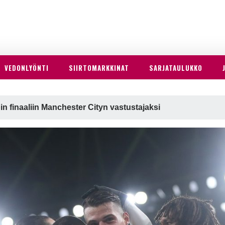
VEDONLYÖNTI
SIIRTOMARKKINAT
SARJATAULUKKO
n finaaliin Manchester Cityn vastustajaksi