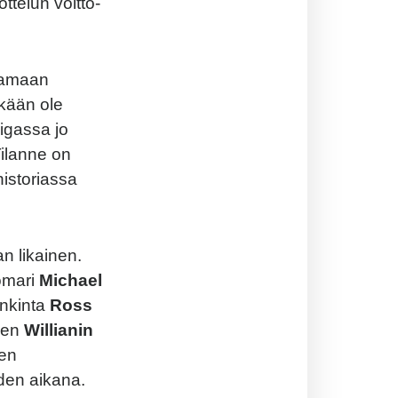
ttelun voitto-
ttamaan
skään ole
iigassa jo
Tilanne on
historiassa
an likainen.
omari
Michael
ankinta
Ross
neen
Willianin
ren
uden aikana.