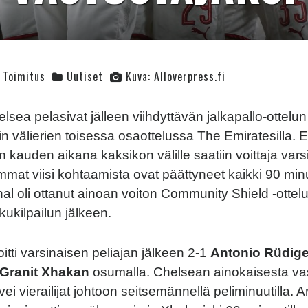
Toimitus
Uutiset
Kuva: Alloverpress.fi
lsea pelasivat jälleen viihdyttävän jalkapallo-ottelun e
 välierien toisessa osaottelussa The Emiratesilla.
 kauden aikana kaksikon välille saatiin voittaja vars
emmat viisi kohtaamista ovat päättyneet kaikki 90 min
nal oli ottanut ainoan voiton Community Shield -ottel
kukilpailun jälkeen.
itti varsinaisen peliajan jälkeen 2-1
Antonio Rüdig
Granit Xhakan
osumalla. Chelsean ainokaisesta va
vei vierailijat johtoon seitsemännellä peliminuutilla. A