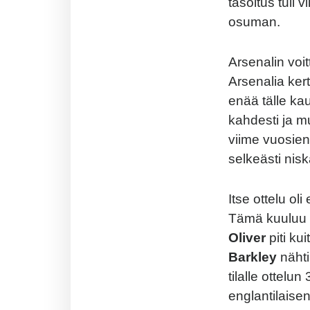
tasoitus tuli 
osuman.
Arsenalin voit
Arsenalia ker
enää tälle kau
kahdesti ja m
viime vuosien 
selkeästi nis
Itse ottelu ol
Tämä kuuluu 
Oliver
piti k
Barkley
näht
tilalle ottelu
englantilaise