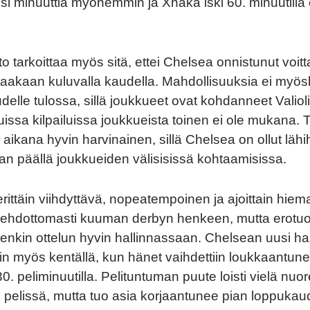
viisi minuuttia myöhemmin ja Xhaka iski 60. minuutilla o
to tarkoittaa myös sitä, ettei Chelsea onnistunut voi
taakaan kuluvalla kaudella. Mahdollisuuksia ei myö
delle tulossa, sillä joukkueet ovat kohdanneet Valiol
uissa kilpailuissa joukkueista toinen ei ole mukana. 
aikana hyvin harvinainen, sillä Chelsea on ollut lähi
kan päällä joukkueiden välisisissä kohtaamisissa.
i erittäin viihdyttävä, nopeatempoinen ja ajoittain hiem
ehdottomasti kuuman derbyn henkeen, mutta erotu
uitenkin ottelun hyvin hallinnassaan. Chelsean uusi h
iin myös kentällä, kun hänet vaihdettiin loukkaantu
n 30. peliminuutilla. Pelituntuman puute loisti vielä nuo
n pelissä, mutta tuo asia korjaantunee pian loppuka