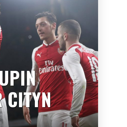
UPIN
 CITYN