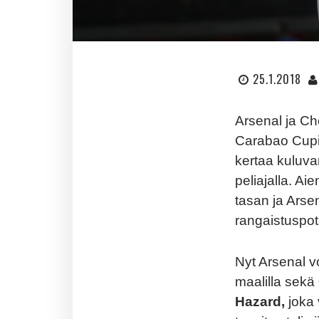
25.1.2018
Arsenal ja Che
Carabao Cupin
kertaa kuluvan
peliajalla. Ai
tasan ja Arse
rangaistuspot
Nyt Arsenal vo
maalilla sekä
Hazard,
joka 