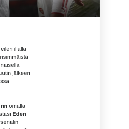
ilen illalla
 Ensimmäistä
inaisella
uutin jälkeen
ussa
erin
omalla
stasi
Eden
rsenalin