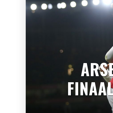
ARS
FINAA