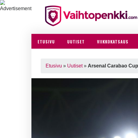
ETUSIVU
UUTISET
VIIKKOKATSAUS
Etusivu
»
Uutiset
»
Arsenal Carabao Cupi