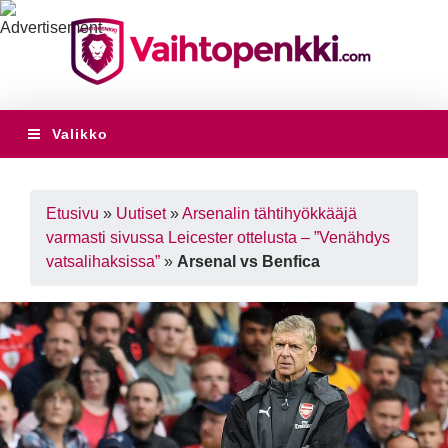
Valikko
Etusivu
»
Uutiset
»
Arsenalin tähtihyökkääjä
varmasti sivussa Leicester ottelusta – ”Venähdys
vatsalihaksissa”
»
Arsenal vs Benfica