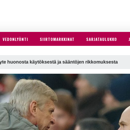
VEDONLYÖNTI
SIIRTOMARKKINAT
SARJATAULUKKO
yte huonosta käytöksestä ja sääntöjen rikkomuksesta