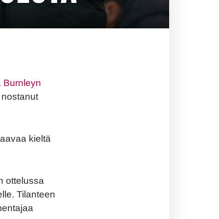
a Burnleyn
nostanut
aavaa kieltä
n ottelussa
le. Tilanteen
mentajaa