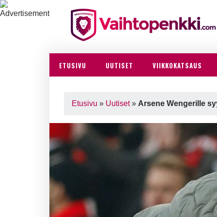
ETUSIVU
UUTISET
VIIKKOKATSAUS
Etusivu
»
Uutiset
»
Arsene Wengerille sy