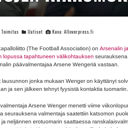
Toimitus
Uutiset
Kuva: Alloverpress.fi
apalloliitto (The Football Association) on
Arsenalin j
un lopussa tapahtuneen välikohtauksen
seurauksena 
enalin päävalmentajaa Arsene Wengeriä vastaan.
t lausunnon jonka mukaan Wenger on käyttänyt solv
an ja sen jälkeen tehnyt fyysistä kontaktia tuomariin.
valmentaja Arsene Wenger menetti viime viikonlopu
ka seurauksena valmentaja saatettiin katsomon puolel
ja neljännen erotuomarin saattaessa ranskalaisval