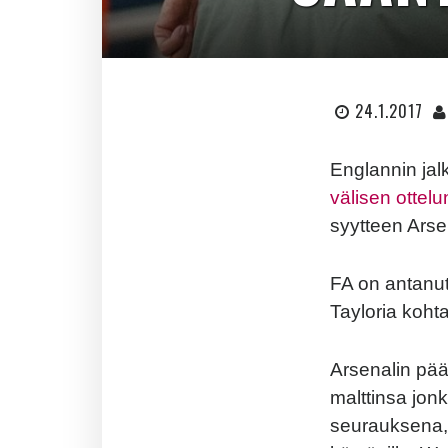
24.1.2017
Englannin jalk
välisen ottel
syytteen Ars
FA on antanu
Tayloria kohta
Arsenalin pää
malttinsa jon
seurauksena, 