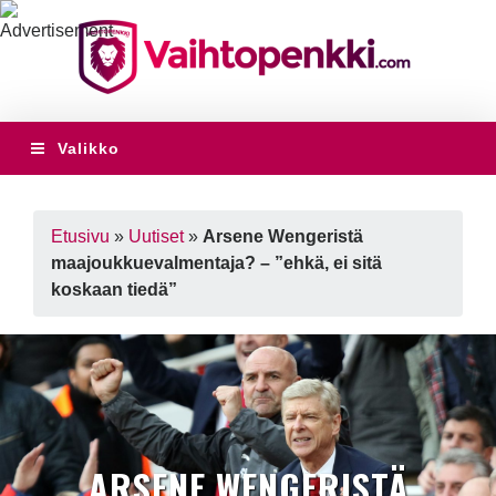
Valikko
Etusivu
»
Uutiset
»
Arsene Wengeristä
maajoukkuevalmentaja? – ”ehkä, ei sitä
koskaan tiedä”
ARSENE WENGERISTÄ