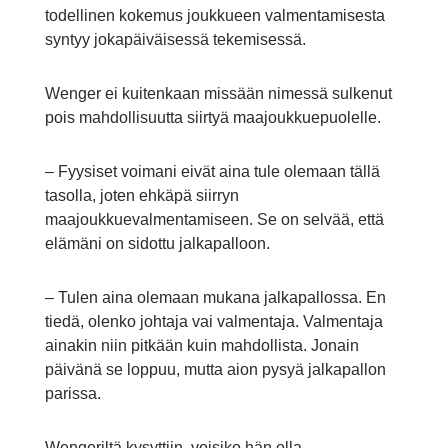
todellinen kokemus joukkueen valmentamisesta
syntyy jokapäiväisessä tekemisessä.
Wenger ei kuitenkaan missään nimessä sulkenut
pois mahdollisuutta siirtyä maajoukkuepuolelle.
– Fyysiset voimani eivät aina tule olemaan tällä
tasolla, joten ehkäpä siirryn
maajoukkuevalmentamiseen. Se on selvää, että
elämäni on sidottu jalkapalloon.
– Tulen aina olemaan mukana jalkapallossa. En
tiedä, olenko johtaja vai valmentaja. Valmentaja
ainakin niin pitkään kuin mahdollista. Jonain
päivänä se loppuu, mutta aion pysyä jalkapallon
parissa.
Wengeriltä kysyttiin, voisiko hän olla