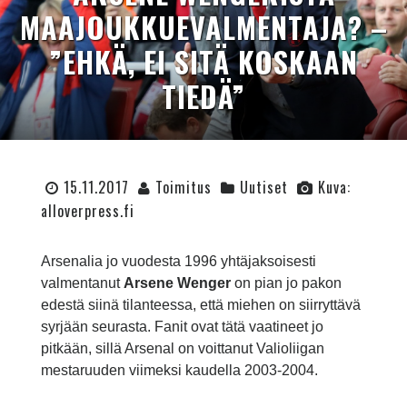
MAAJOUKKUEVALMENTAJA? –
”EHKÄ, EI SITÄ KOSKAAN
TIEDÄ”
15.11.2017
Toimitus
Uutiset
Kuva:
alloverpress.fi
Arsenalia jo vuodesta 1996 yhtäjaksoisesti
valmentanut
Arsene Wenger
on pian jo pakon
edestä siinä tilanteessa, että miehen on siirryttävä
syrjään seurasta. Fanit ovat tätä vaatineet jo
pitkään, sillä Arsenal on voittanut Valioliigan
mestaruuden viimeksi kaudella 2003-2004.