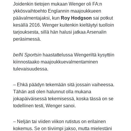
Joidenkin tietojen mukaan Wenger oli FA:n
ykkösvaihtoehto Englannin maajoukkueen
päävalmentajaksi, kun
Roy Hodgson
sai potkut
kesällä 2016. Wenger kuitenkin kieltäytyi tuolloin
tarjouksesta, sillä hän halusi jatkaa Arsenalin
peräsimessä.
beIN Sportsin
haastattelussa Wengeriltä kysyttiin
kiinnostaako maajoukkuevalmentaminen
tulevaisuudessa.
– Ehkä päädyn tekemään sitä jossain vaiheessa.
Tähän asti olen halunnut olla mukana
jokapäiväisessä tekemisessä, koska tässä on se
todellinen testi, Wenger sanoi.
– Neljän tai viiden viikon rutistus on erilainen
kokemus. Se on tiiviimpi jakso, mutta mielestäni