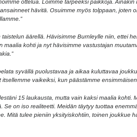
noimme ottelua. Loimme tarpeeksi paikkoja. Ainakin n
 ansainneet hävitä. Osuimme myös tolppaan, joten on
llamme.”
aistelun äärellä. Hävisimme Burnleylle niin, ettei heil
n maalia kohti ja nyt hävisimme vastustajan muuta
akia.”
elata syvällä puolustavaa ja aikaa kuluttavaa joukku
 itsellemme vaikeiksi, kun päästämme ensimmäisen 
elestäni 15 laukausta, mutta vain kaksi maalia kohti.
ä. Se on iso realiteetti. Meidän täytyy tuottaa enemm
 Mitä tulee pieniin yksityiskohtiin, toinen joukkue h