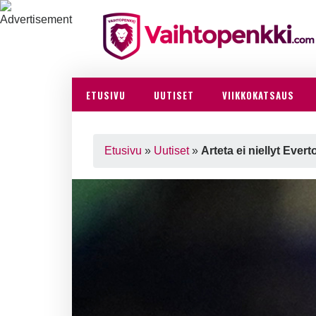
ETUSIVU
UUTISET
VIIKKOKATSAUS
Etusivu
»
Uutiset
»
Arteta ei niellyt Eve