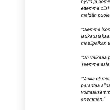
hyvin ja domi
ettemme olisi
meidän puole
”Olemme ison t
laukaustakaa
maalipaikan t
”On vaikeaa p
Teemme asiat
”Meillä oli mi
parantaa siin
voittaaksemme.
enemmän.”