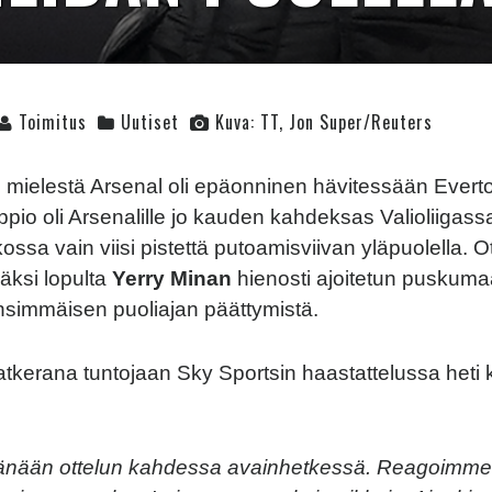
Toimitus
Uutiset
Kuva: TT, Jon Super/Reuters
n
mielestä Arsenal oli epäonninen hävitessään Everton
ppio oli Arsenalille jo kauden kahdeksas Valioliigass
ossa vain viisi pistettä putoamisviivan yläpuolella. Ot
äksi lopulta
Yerry Minan
hienosti ajoitetun puskumaa
nsimmäisen puoliajan päättymistä.
katkerana tuntojaan Sky Sportsin haastattelussa heti
änään ottelun kahdessa avainhetkessä. Reagoimme 