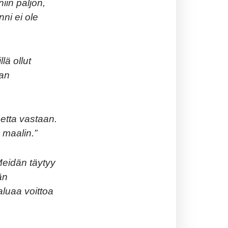
iin paljon,
ni ei ole
lä ollut
man
etta vastaan.
maalin.”
 Meidän täytyy
än
aluaa voittoa