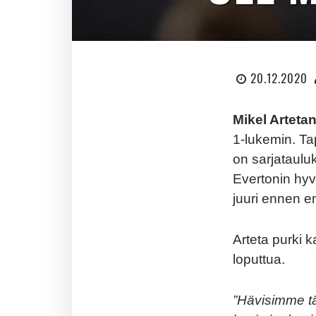
20.12.2020
Mikel Arteta
1-lukemin. Ta
on sarjatauluk
Evertonin hyv
juuri ennen e
Arteta purki 
loputtua.
”Hävisimme t