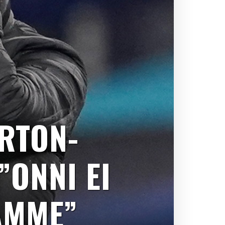
ERTON-
”ONNI EI
AMME”