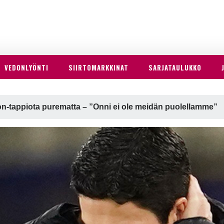
VEDONLYÖNTI
SIIRTOMARKKINAT
SARJATAULUKKO
rton-tappiota purematta – ”Onni ei ole meidän puolellamme”