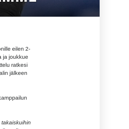
ille eilen 2-
a ja joukkue
telu ratkesi
lin jälkeen
 kamppailun
takaiskuihin