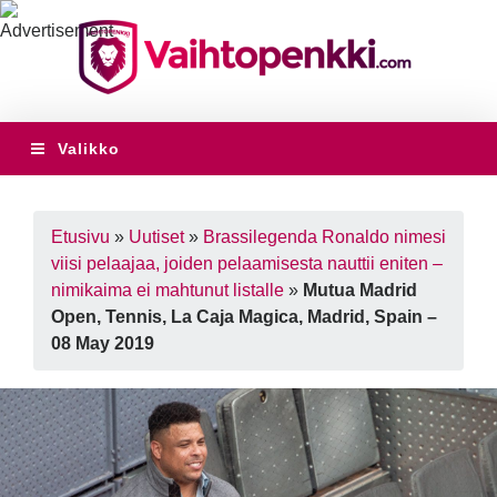
Valikko
Etusivu
»
Uutiset
»
Brassilegenda Ronaldo nimesi
viisi pelaajaa, joiden pelaamisesta nauttii eniten –
nimikaima ei mahtunut listalle
»
Mutua Madrid
Open, Tennis, La Caja Magica, Madrid, Spain –
08 May 2019