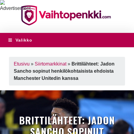
Valikko
Etusivu
»
Siirtomarkkinat
»
Brittilähteet: Jadon
Sancho sopinut henkilökohtaisista ehdoista
Manchester Unitedin kanssa
BRITTILÄHTEET: JADON
SANCHO SOPINUT