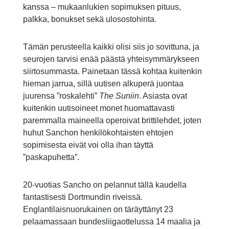
kanssa – mukaanlukien sopimuksen pituus,
palkka, bonukset sekä ulosostohinta.
Tämän perusteella kaikki olisi siis jo sovittuna, ja
seurojen tarvisi enää päästä yhteisymmärykseen
siirtosummasta. Painetaan tässä kohtaa kuitenkin
hieman jarrua, sillä uutisen alkuperä juontaa
juurensa ”roskalehti”
The Suniin
. Asiasta ovat
kuitenkin uutisoineet monet huomattavasti
paremmalla maineella operoivat brittilehdet, joten
huhut Sanchon henkilökohtaisten ehtojen
sopimisesta eivät voi olla ihan täyttä
”paskapuhetta”.
20-vuotias Sancho on pelannut tällä kaudella
fantastisesti Dortmundin riveissä.
Englantilaisnuorukainen on täräyttänyt 23
pelaamassaan bundesliigaottelussa 14 maalia ja