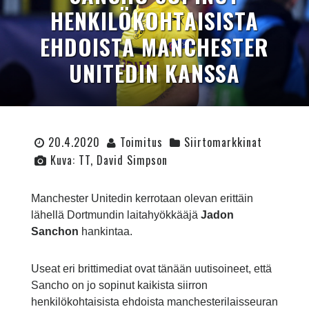
HENKILÖKOHTAISISTA
EHDOISTA MANCHESTER
UNITEDIN KANSSA
20.4.2020
Toimitus
Siirtomarkkinat
Kuva: TT, David Simpson
Manchester Unitedin kerrotaan olevan erittäin
lähellä Dortmundin laitahyökkääjä
Jadon
Sanchon
hankintaa.
Useat eri brittimediat ovat tänään uutisoineet, että
Sancho on jo sopinut kaikista siirron
henkilökohtaisista ehdoista manchesterilaisseuran