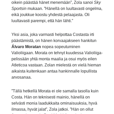
oikein päästää hänet menemään”, Zola sanoi
Sky
Sportsin
mukaan. ”Hänellä on luultavasti ongelma,
eikä joukkue koostu yhdestä pelaajasta. Oli
luultavasti parempi, että hän lähti.”
Yksi asia, joka varmasti helpottaa Costasta irti
päästämistä, on hänen korvaajakseen hankitun
Álvaro Moratan
nopea sopeutuminen
Valioliigaan. Morata on tehnyt kuudessa Valioliiga-
pelissään yhtä monta maalia ja osui myös eilen
Atleticoa vastaan. Zolan mielestä on vielä hieman
aikaista kuitenkaan antaa hankinnalle lopullista
arvosanaa.
”Tällä hetkellä Morata ei ole samalla tasolla kuin
Costa. Hän on teknisesti mainio, hänellä on
selvästi monia laadukkaita ominaisuuksia, hyvä
ilmassa, hyvät jalat”, Zola jatkoi. ”Hän on ollut