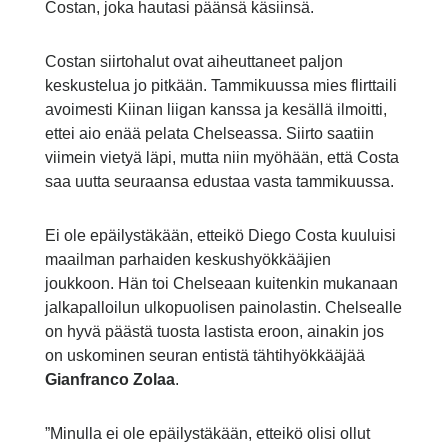
Costan, joka hautasi päänsä käsiinsä.
Costan siirtohalut ovat aiheuttaneet paljon
keskustelua jo pitkään. Tammikuussa mies flirttaili
avoimesti Kiinan liigan kanssa ja kesällä ilmoitti,
ettei aio enää pelata Chelseassa. Siirto saatiin
viimein vietyä läpi, mutta niin myöhään, että Costa
saa uutta seuraansa edustaa vasta tammikuussa.
Ei ole epäilystäkään, etteikö Diego Costa kuuluisi
maailman parhaiden keskushyökkääjien
joukkoon. Hän toi Chelseaan kuitenkin mukanaan
jalkapalloilun ulkopuolisen painolastin. Chelsealle
on hyvä päästä tuosta lastista eroon, ainakin jos
on uskominen seuran entistä tähtihyökkääjää
Gianfranco Zolaa
.
”Minulla ei ole epäilystäkään, etteikö olisi ollut