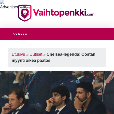
Valikko
Etusivu
»
Uutiset
»
Chelsea-legenda: Costan
myynti oikea päätös