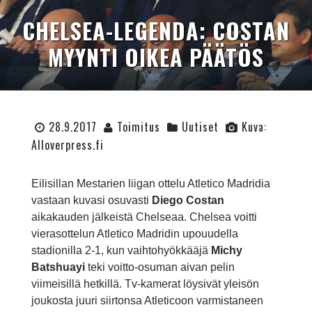
CHELSEA-LEGENDA: COSTAN
MYYNTI OIKEA PÄÄTÖS
28.9.2017
Toimitus
Uutiset
Kuva:
Alloverpress.fi
Eilisillan Mestarien liigan ottelu Atletico Madridia
vastaan kuvasi osuvasti
Diego Costan
aikakauden jälkeistä Chelseaa. Chelsea voitti
vierasottelun Atletico Madridin upouudella
stadionilla 2-1, kun vaihtohyökkääjä
Michy
Batshuayi
teki voitto-osuman aivan pelin
viimeisillä hetkillä. Tv-kamerat löysivät yleisön
joukosta juuri siirtonsa Atleticoon varmistaneen