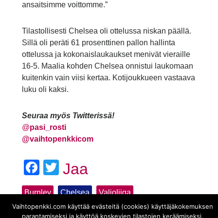
ansaitsimme voittomme.”
Tilastollisesti Chelsea oli ottelussa niskan päällä.
Sillä oli peräti 61 prosenttinen pallon hallinta
ottelussa ja kokonaislaukaukset menivät vieraille
16-5. Maalia kohden Chelsea onnistui laukomaan
kuitenkin vain viisi kertaa. Kotijoukkueen vastaava
luku oli kaksi.
Seuraa myös Twitterissä!
@
pasi_rosti
@vaihtopenkkicom
Facebook
Twitter
Jaa
Burnley
Chelsea
Valioliiga
Vaihtopenkki.com käyttää evästeitä (cookies) käyttäjäkokemuksen
parantamiseksi ja käyttöä koskevien tilastojen keräämiseksi.