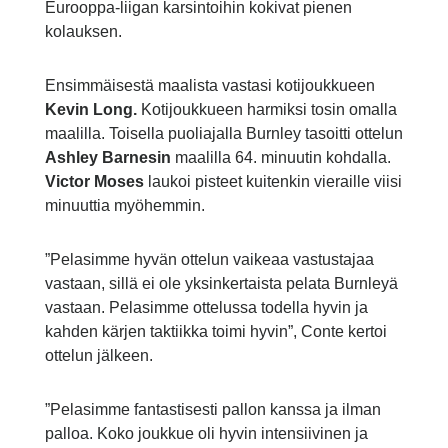
Eurooppa-liigan karsintoihin kokivat pienen
kolauksen.
Ensimmäisestä maalista vastasi kotijoukkueen
Kevin Long.
Kotijoukkueen harmiksi tosin omalla
maalilla. Toisella puoliajalla Burnley tasoitti ottelun
Ashley Barnesin
maalilla 64. minuutin kohdalla.
Victor Moses
laukoi pisteet kuitenkin vieraille viisi
minuuttia myöhemmin.
”Pelasimme hyvän ottelun vaikeaa vastustajaa
vastaan, sillä ei ole yksinkertaista pelata Burnleyä
vastaan. Pelasimme ottelussa todella hyvin ja
kahden kärjen taktiikka toimi hyvin”, Conte kertoi
ottelun jälkeen.
”Pelasimme fantastisesti pallon kanssa ja ilman
palloa. Koko joukkue oli hyvin intensiivinen ja