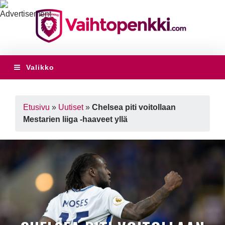
Valikko
Etusivu
»
Uutiset
»
Chelsea piti voitollaan
Mestarien liiga -haaveet yllä