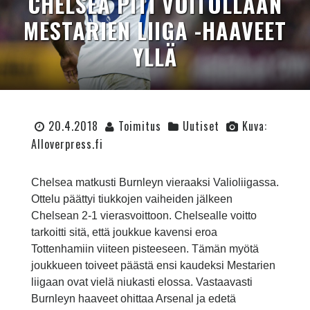
CHELSEA PITI VOITOLLAAN
MESTARIEN LIIGA -HAAVEET
YLLÄ
20.4.2018
Toimitus
Uutiset
Kuva:
Alloverpress.fi
Chelsea matkusti Burnleyn vieraaksi Valioliigassa.
Ottelu päättyi tiukkojen vaiheiden jälkeen
Chelsean 2-1 vierasvoittoon. Chelsealle voitto
tarkoitti sitä, että joukkue kavensi eroa
Tottenhamiin viiteen pisteeseen. Tämän myötä
joukkueen toiveet päästä ensi kaudeksi Mestarien
liigaan ovat vielä niukasti elossa. Vastaavasti
Burnleyn haaveet ohittaa Arsenal ja edetä