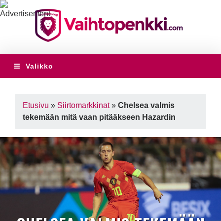
Valikko
Etusivu
»
Siirtomarkkinat
»
Chelsea valmis
tekemään mitä vaan pitääkseen Hazardin