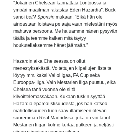
”Jokainen Chelsean kannattaja Lontoossa ja
ympäri maailman rakastaa Eden Hazardia”, Buck
sanoi
beIN Sportsin
mukaan. ”Eikä hän ole
ainoastaan loistava pelaaja vaan mielestäni myös
mahtava persoona. Me haluamme hänen pysyvän
täällä ja teemme kaiken mitä täytyy
houkutellaksemme hänet jäämään.”
Hazardin aika Chelseassa on ollut
menestyksekästä. Voitettujen kilpailujen listalta
löytyy mm. kaksi Valioliigaa, FA Cup sekä
Eurooppa-liiga. Vain Mestarien liiga puuttuu, eikä
Chelsea tänä vuonna ole siitä
kilvoittelemassakaan. Kukaan tuskin syyttää
Hazardia epärealistisuudesta, jos hän katsoo
mahdollisuuden tuon saavuttamiseen olevan
suuremman Real Madridissa, joka on voittanut
Mestarien liigan kolme kertaa putkeen ja neljästi
viiden viimeisen vuoden aikana.