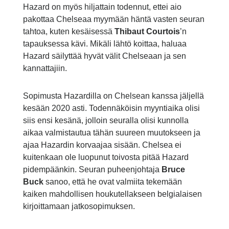
Hazard on myös hiljattain todennut, ettei aio
pakottaa Chelseaa myymään häntä vasten seuran
tahtoa, kuten kesäisessä
Thibaut Courtois
’n
tapauksessa kävi. Mikäli lähtö koittaa, haluaa
Hazard säilyttää hyvät välit Chelseaan ja sen
kannattajiin.
Sopimusta Hazardilla on Chelsean kanssa jäljellä
kesään 2020 asti. Todennäköisin myyntiaika olisi
siis ensi kesänä, jolloin seuralla olisi kunnolla
aikaa valmistautua tähän suureen muutokseen ja
ajaa Hazardin korvaajaa sisään. Chelsea ei
kuitenkaan ole luopunut toivosta pitää Hazard
pidempäänkin. Seuran puheenjohtaja
Bruce
Buck
sanoo, että he ovat valmiita tekemään
kaiken mahdollisen houkutellakseen belgialaisen
kirjoittamaan jatkosopimuksen.