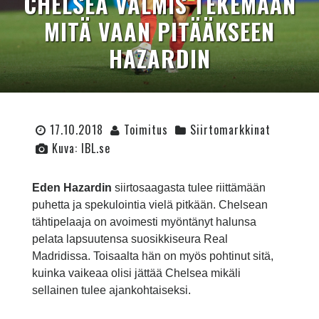
CHELSEA VALMIS TEKEMÄÄN
MITÄ VAAN PITÄÄKSEEN
HAZARDIN
17.10.2018
Toimitus
Siirtomarkkinat
Kuva: IBL.se
Eden Hazardin
siirtosaagasta tulee riittämään
puhetta ja spekulointia vielä pitkään. Chelsean
tähtipelaaja on avoimesti myöntänyt halunsa
pelata lapsuutensa suosikkiseura Real
Madridissa. Toisaalta hän on myös pohtinut sitä,
kuinka vaikeaa olisi jättää Chelsea mikäli
sellainen tulee ajankohtaiseksi.