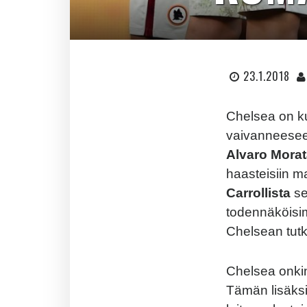
23.1.2018
Chelsea on ku
vaivanneesee
Alvaro Mora
haasteisiin m
Carrollista
s
todennäköisim
Chelsean tutk
Chelsea onki
Tämän lisäksi