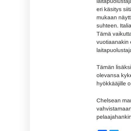
laitapuolusta
eri käsitys si
mukaan näyttä
suhteen. Ital
Tämä vaikutta
vuotiaanakin e
laitapuolustaj
Tämän lisäksi
olevansa kyke
hyökkääjille o
Chelsean ma
vahvistamaan
pelaajahankin