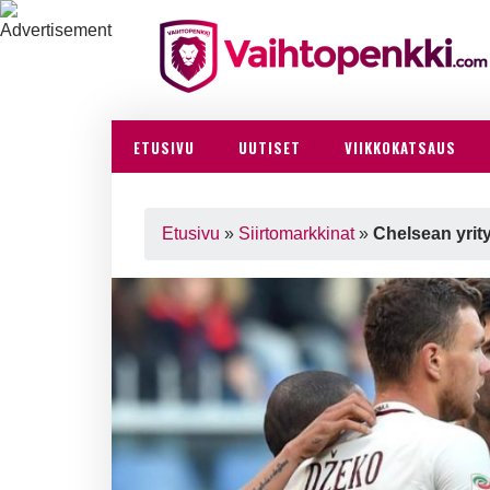
ETUSIVU
UUTISET
VIIKKOKATSAUS
Etusivu
»
Siirtomarkkinat
»
Chelsean yrit