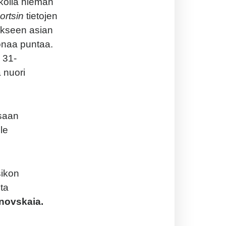
ikolla hieman
ortsin
tietojen
rykseen asian
oonaa puntaa.
 31-
a nuori
ssaan
le
sikon
ta
novskaia.