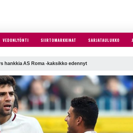
VEDONLYÖNTI
SIIRTOMARKKINAT
SARJATAULUKKO
ys hankkia AS Roma -kaksikko edennyt