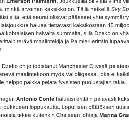
jan
Emerson Palmierin.
Joukkueilla oli vielä viime vi
itä, minkä arvoinen kaksikko on. Tällä hetkellä
Sky Sp
isi siltä, että seurat olisivat päässeet yhteisymmär
ialaisjoukkue haluaa tiettävästi kaksikostaan 45 milj
a kohtalaisen halvalta summalta, sillä Dzeko on yhä
rittäin terävä maalintekijä ja Palmieri erittäin lupaav
a.
 Dzeko on jo todistanut Manchester Cityssä pelate
nevä maalintekoon myös Valioliigassa, joka ei kaikil
le helppo paikka pelata fyysisten puolustajien takia.
nageri
Antonio Conte
haluaisi erittäin palavasti kak
 joukkueen loppukautta. Lopullisen päätöksen uusis
noista tekee kuitenkin Chelsean johtaja
Marina Gra