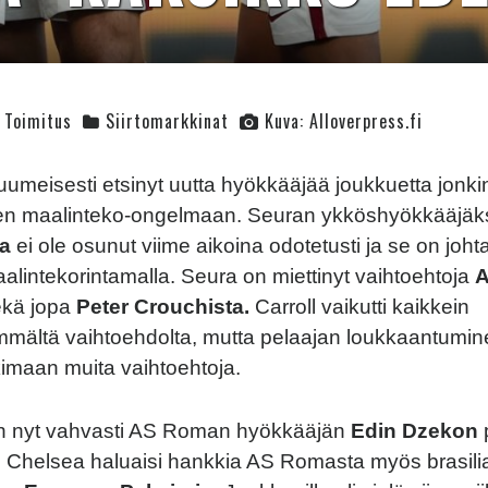
Toimitus
Siirtomarkkinat
Kuva: Alloverpress.fi
umeisesti etsinyt uutta hyökkääjää joukkuetta jonki
n maalinteko-ongelmaan. Seuran ykköshyökkääjäksi
ta
ei ole osunut viime aikoina odotetusti ja se on joh
aalintekorintamalla. Seura on miettinyt vaihtoehtoja
ekä jopa
Peter Crouchista.
Carroll vaikutti kaikkein
mältä vaihtoehdolta, mutta pelaajan loukkaantumin
imaan muita vaihtoehtoja.
n nyt vahvasti AS Roman hyökkääjän
Edin Dzekon
 Chelsea haluaisi hankkia AS Romasta myös brasili