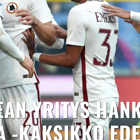
EAN YRITYS HANK
 -KAKSIKKO ED