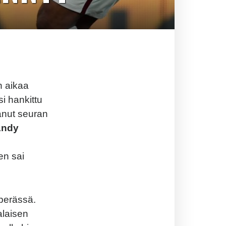
n aikaa
 hankittu
tanut seuran
Andy
en sai
perässä.
alaisen