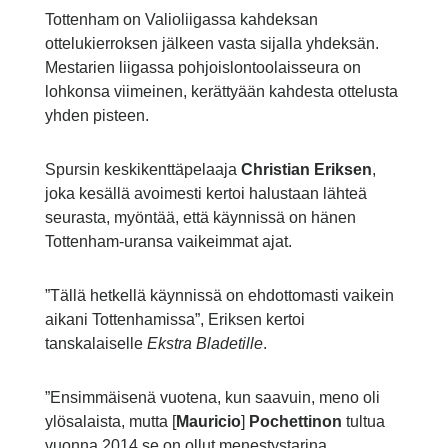
Tottenham on Valioliigassa kahdeksan
ottelukierroksen jälkeen vasta sijalla yhdeksän.
Mestarien liigassa pohjoislontoolaisseura on
lohkonsa viimeinen, kerättyään kahdesta ottelusta
yhden pisteen.
Spursin keskikenttäpelaaja
Christian Eriksen
,
joka kesällä avoimesti kertoi halustaan lähteä
seurasta, myöntää, että käynnissä on hänen
Tottenham-uransa vaikeimmat ajat.
”Tällä hetkellä käynnissä on ehdottomasti vaikein
aikani Tottenhamissa”, Eriksen kertoi
tanskalaiselle
Ekstra Bladetille
.
”Ensimmäisenä vuotena, kun saavuin, meno oli
ylösalaista, mutta [
Mauricio
]
Pochettinon
tultua
vuonna 2014 se on ollut menestystarina.