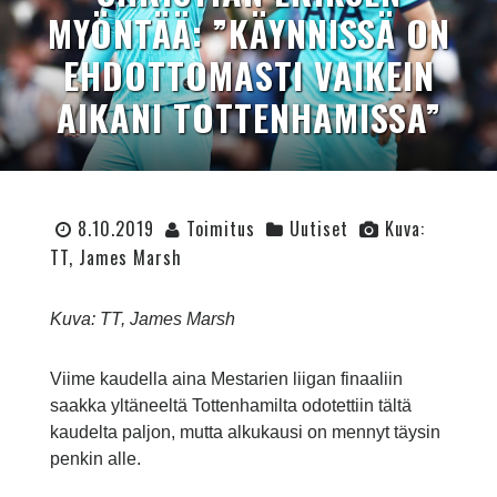
MYÖNTÄÄ: ”KÄYNNISSÄ ON
EHDOTTOMASTI VAIKEIN
AIKANI TOTTENHAMISSA”
8.10.2019
Toimitus
Uutiset
Kuva:
TT, James Marsh
Kuva: TT, James Marsh
Viime kaudella aina Mestarien liigan finaaliin
saakka yltäneeltä Tottenhamilta odotettiin tältä
kaudelta paljon, mutta alkukausi on mennyt täysin
penkin alle.