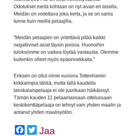
Odotukset meitä kohtaan on nyt aivan eri tasolla.
Meidän on voitettava joka kerta, ja se on sama
tunne kuin meillä pelaajilla.
”Meidän pelaajien on yritettävä pitää kaikki
negatiiviset asiat täysin poissa. Huonoihin
tuloksiimme on vaikea löytää vastausta. Olemme
kuitenkin olleet myös epäonnekkaita.”
Eriksen on ollut viime vuosina Tottenhamin
kirkkaimpia tähtiä, mutta tällä kaudella
tanskalaispelaaja ei ole juurikaan häikäissyt.
Tämän kauden 11 pelaamassaan ottelussaan
keskikenttäpelaaja on tehnyt vain yhden maalin ja
antanut yhden maalisyötön.
Facebook
Twitter
Jaa