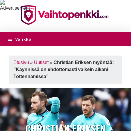
Valikko
Etusivu
»
Uutiset
»
Christian Eriksen myöntää:
”Käynnissä on ehdottomasti vaikein aikani
Tottenhamissa”
CHRISTIAN ERIKSEN