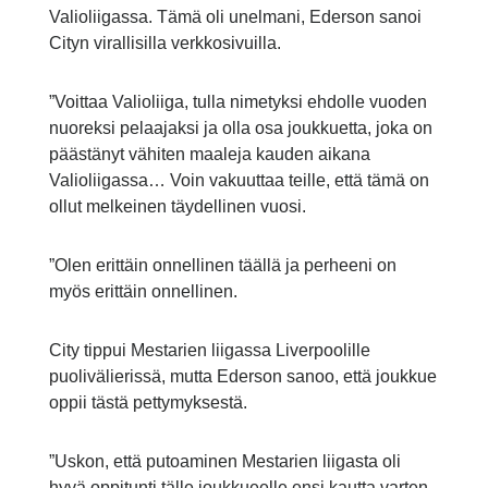
Valioliigassa. Tämä oli unelmani, Ederson sanoi
Cityn virallisilla verkkosivuilla.
”Voittaa Valioliiga, tulla nimetyksi ehdolle vuoden
nuoreksi pelaajaksi ja olla osa joukkuetta, joka on
päästänyt vähiten maaleja kauden aikana
Valioliigassa… Voin vakuuttaa teille, että tämä on
ollut melkeinen täydellinen vuosi.
”Olen erittäin onnellinen täällä ja perheeni on
myös erittäin onnellinen.
City tippui Mestarien liigassa Liverpoolille
puolivälierissä, mutta Ederson sanoo, että joukkue
oppii tästä pettymyksestä.
”Uskon, että putoaminen Mestarien liigasta oli
hyvä oppitunti tälle joukkueelle ensi kautta varten.