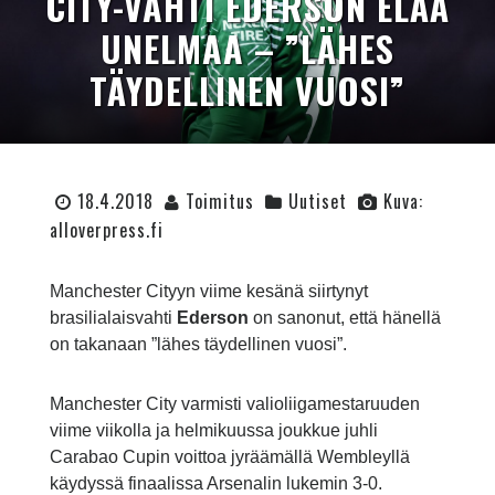
CITY-VAHTI EDERSON ELÄÄ
UNELMAA – ”LÄHES
TÄYDELLINEN VUOSI”
18.4.2018
Toimitus
Uutiset
Kuva:
alloverpress.fi
Manchester Cityyn viime kesänä siirtynyt
brasilialaisvahti
Ederson
on sanonut, että hänellä
on takanaan ”lähes täydellinen vuosi”.
Manchester City varmisti valioliigamestaruuden
viime viikolla ja helmikuussa joukkue juhli
Carabao Cupin voittoa jyräämällä Wembleyllä
käydyssä finaalissa Arsenalin lukemin 3-0.