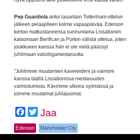
Pep Guardiola
antoi lauantain Tottenham-ottelun
jälkeen pelaajilleen kolme vapaapäivää. Ederson
kertoo matkustaneensa sunnuntaina Lissaboniin
katsomaan Benfican ja Porton välistä ottelua, joten
joukkueen kanssa hän ei ole vielä päässyt
juhlimaan valioliigamestaruutta.
”Juhlimme muutamien kavereideni ja vaimoni
kanssa täällä Lissabonissa mestaruuden
varmistumista. Kävimme ulkona syömässä ja
joimme muutamat juhlajuomat.
Facebook
Twitter
Jaa
Ederson
Manchester City