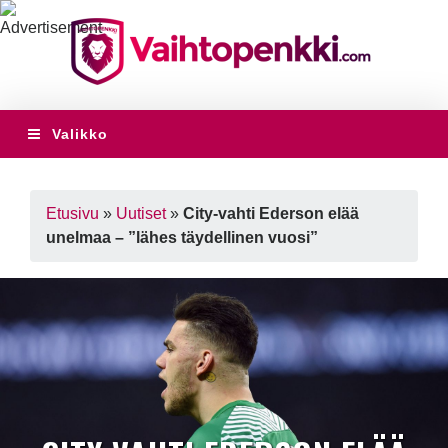
Valikko
Etusivu
»
Uutiset
»
City-vahti Ederson elää
unelmaa – ”lähes täydellinen vuosi”