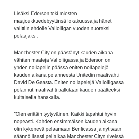
Lisäksi Ederson teki miesten
maajoukkuedebyyttinsä lokakuussa ja hänet
valittiin ehdolle Valioliigan vuoden nuoreksi
pelaajaksi.
Manchester City on päästänyt kauden aikana
vähiten maaleja Valioliigassa ja Ederson on
yhden nollapelin päässä eniten nollapelejä
kauden aikana pelanneesta Unitedin maalivahti
David De Geasta. Eniten nollapelejä Valioliigassa
pelannut maalivahti palkitaan kauden päätteeksi
kultaisella hanskalla.
”Olen erittäin tyytyväinen. Kaikki tapahtui hyvin
nopeasti. Kahden ensimmäisen kauden aikana
olin kykenevä pelaamaan Benficassa ja nyt saan
säännöllisesti peliaikaa Manchester Cityn riveissä