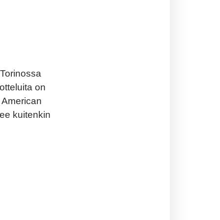
 Torinossa
tteluita on
pa American
lee kuitenkin