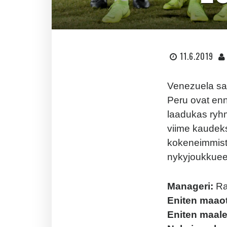
11.6.2019
Venezuela saa
Peru ovat enn
laadukas ryhm
viime kaudeks
kokeneimmista
nykyjoukkuee
Manageri:
Ra
Eniten maaot
Eniten maale