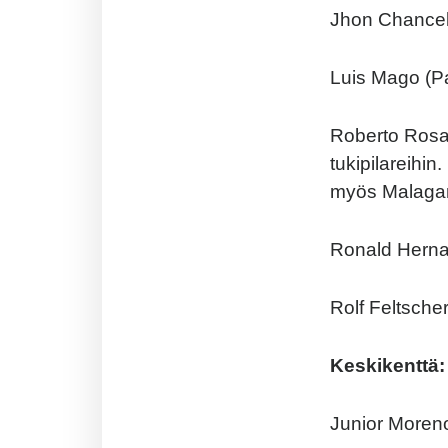
Jhon Chancell
Luis Mago (Pa
Roberto Rosa
tukipilareihi
myös Malagan
Ronald Herna
Rolf Feltsche
Keskikenttä:
Junior Moreno