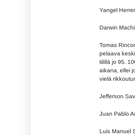
Yangel Herre
Darwin Machi
Tomas Rincon 
pelaava keski
tilillä jo 95.
aikana, ellei 
vielä rikkout
Jefferson Sav
Juan Pablo A
Luis Manuel S