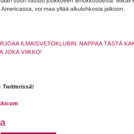
tetaan suuri vastuu joukkueen tehokkuudesta. Mikäl
Americassa, voi maa yltää alkulohkosta jatkoon.
RJOAA ILMAISVETOKLUBIN. NAPPAA TÄSTÄ KAK
 JOKA VIIKKO!
Twitterissä!
kkicom
book
tter
aa