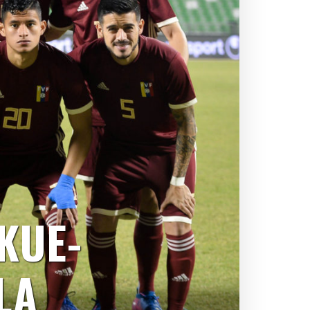
KUE-
LA