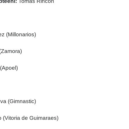
pteeni:
Tomas Rincon
z (Millonarios)
 (Zamora)
(Apoel)
eva (Gimnastic)
 (Vitoria de Guimaraes)