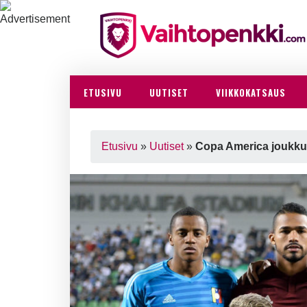
ETUSIVU
UUTISET
VIIKKOKATSAUS
Etusivu
»
Uutiset
»
Copa America joukkue