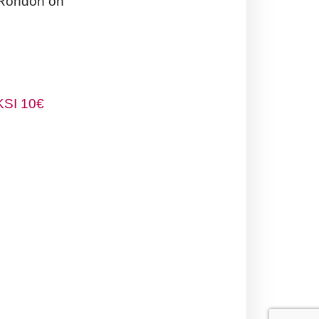
i Rondon on
SI 10€