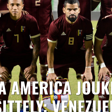
A AMERICA JOUK
SITTELY: VENEZUE