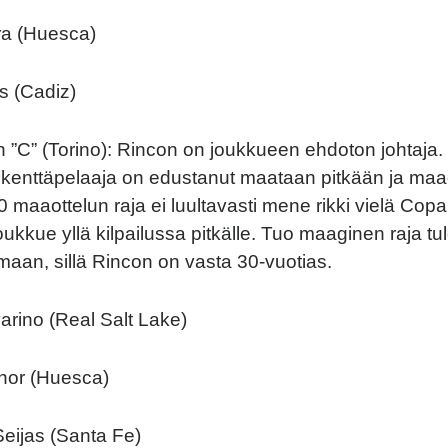
ra (Huesca)
s (Cadiz)
”C” (Torino): Rincon on joukkueen ehdoton johtaja.
kenttäpelaaja on edustanut maataan pitkään ja maao
 100 maaottelun raja ei luultavasti mene rikki vielä Co
joukkue yllä kilpailussa pitkälle. Tuo maaginen raja tu
umaan, sillä Rincon on vasta 30-vuotias.
arino (Real Salt Lake)
nor (Huesca)
eijas (Santa Fe)