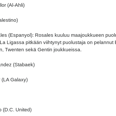
or (Al-Ahli)
lestino)
les (Espanyol): Rosales kuuluu maajoukkueen puol
n. La Ligassa pitkään viihtynyt puolustaja on pelannu
, Twenten sekä Gentin joukkueissa.
ndez (Stabaek)
r (LA Galaxy)
 (D.C. United)