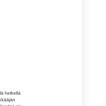
ä hetkellä
ökkääjän