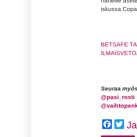
harteille ase
iskussa Copa 
BETSAFE TA
ILMAISVETOA
Seuraa myös 
@
pasi_rosti
@vaihtopen
Face
Twi
J