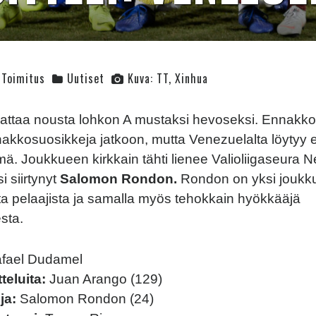
Toimitus
Uutiset
Kuva: TT, Xinhua
ttaa nousta lohkon A mustaksi hevoseksi. Ennakkoo
akkosuosikkeja jatkoon, mutta Venezuelalta löytyy 
ä. Joukkueen kirkkain tähti lienee Valioliigaseura 
i siirtynyt
Salomon Rondon.
Rondon on yksi joukk
 pelaajista ja samalla myös tehokkain hyökkääjä
sta.
fael Dudamel
teluita:
Juan Arango (129)
ja:
Salomon Rondon (24)