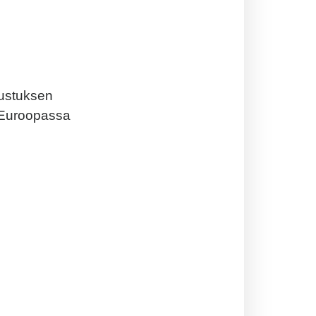
ustuksen
t Euroopassa