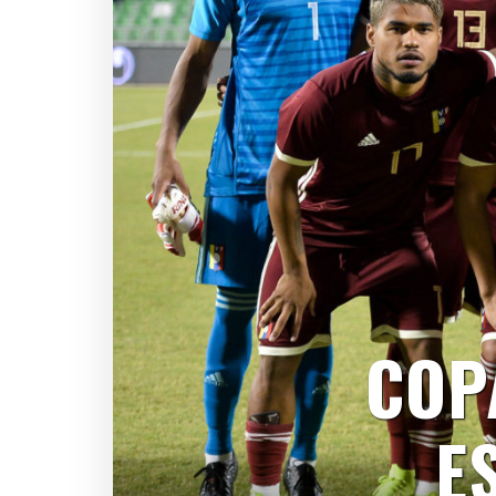
COP
E