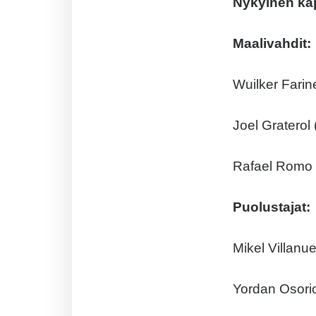
Nykyinen ka
Maalivahdit:
Wuilker Farine
Joel Graterol
Rafael Romo 
Puolustajat:
Mikel Villanu
Yordan Osorio