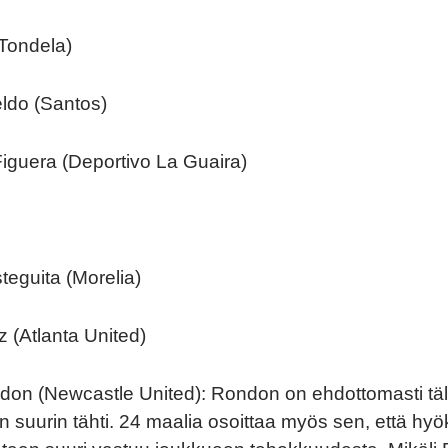
(Tondela)
ldo (Santos)
iguera (Deportivo La Guaira)
teguita (Morelia)
z (Atlanta United)
n (Newcastle United): Rondon on ehdottomasti täll
suurin tähti. 24 maalia osoittaa myös sen, että hy