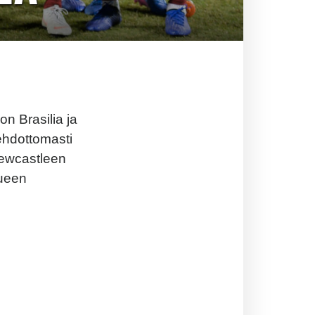
n Brasilia ja
ehdottomasti
Newcastleen
ueen