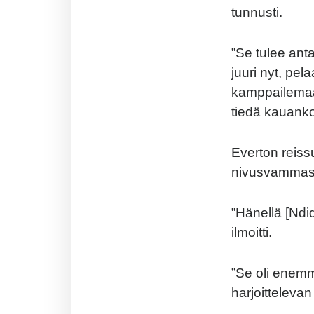
tunnusti.
”Se tulee ant
juuri nyt, pe
kamppailemaa
tiedä kauanko
Everton reissu
nivusvammast
”Hänellä [Ndid
ilmoitti.
”Se oli enemm
harjoitteleva