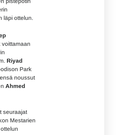
n pistepotin
erin
läpi ottelun.
ep
t voittamaan
in
mm.
Riyad
Goodison Park
eensä noussut
aen
Ahmed
t seuraajat
ikon Mestarien
ottelun