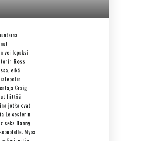
nuntaina
unut
n vei lopuksi
ertonin
Ross
ssa, eikä
pistepotin
mentaja Craig
ut liittää
ina jotka ovat
ia Leicesterin
ez
sekä
Danny
kopuolelle. Myös
. peliminuutin