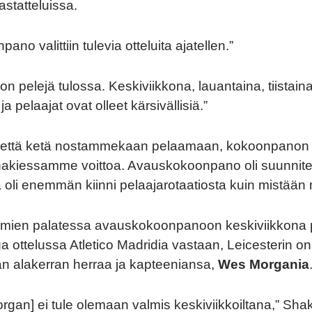
astatteluissa.
no valittiin tulevia otteluita ajatellen.”
jon pelejä tulossa. Keskiviikkona, lauantaina, tiistain
a pelaajat ovat olleet kärsivällisiä.”
li, että ketä nostammekaan pelaamaan, kokoonpanon 
n hakiessamme voittoa. Avauskokoonpano oli suunnite
a oli enemmän kiinni pelaajarotaatiosta kuin mistään
imien palatessa avauskokoonpanoon keskiviikkona 
ga ottelussa Atletico Madridia vastaan, Leicesterin o
man alakerran herraa ja kapteeniansa,
Wes Morgania
gan] ei tule olemaan valmis keskiviikkoiltana,” Sh