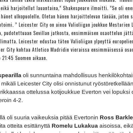
 eikä harjoitellut lauantaina,” Shakespeare ilmoitti. ”Se oli e
 hänet ulkopuolelle. Oletan hänen harjoittelevan tänään, joten s
oimi. ” Leicester City on ainoa Valioliigan joukkue Mestarien 
a, pudotettuaan Sevillan jatkosta, ensimmäisen osaottelun jät
imatta. Leicester edustaa täten Valioliigan ylpeyttä europeli
ter City kohtaa Atletico Madridin vieraissa ensimmäisessä osa
o 21:45 Suomen aikaan.
pearilla
oli sunnuntaina mahdollisuus henkilökohta
mikäli Leicester City olisi onnistunut ryöstöretkellä
irikkaassa ottelussa kotijoukkue Everton vei lopuksi 
roin 4-2.
llä oli suuria vaikeuksia pitää Evertonin
Ross Barkle
a otteita esittänyttä
Romelu Lukakua
aisoissa, eikä