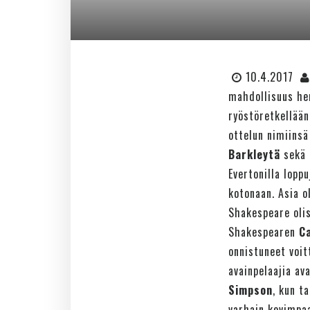
10.4.2017
mahdollisuus hen
ryöstöretkellään
ottelun nimiinsä
Barkleytä
sekä 
Evertonilla lopp
kotonaan. Asia ol
Shakespeare olis
Shakespearen
Ca
onnistuneet voit
avainpelaajia a
Simpson
, kun t
varhain kovimpa