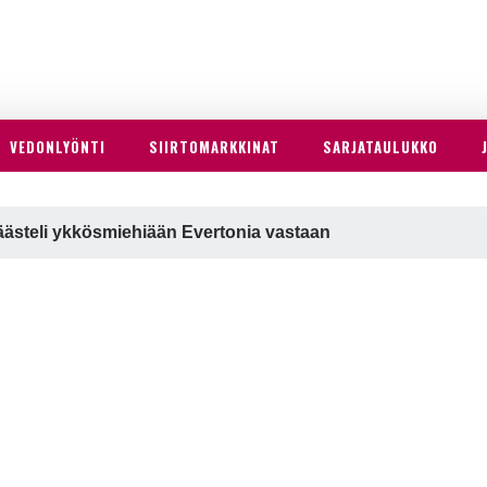
VEDONLYÖNTI
SIIRTOMARKKINAT
SARJATAULUKKO
ästeli ykkösmiehiään Evertonia vastaan