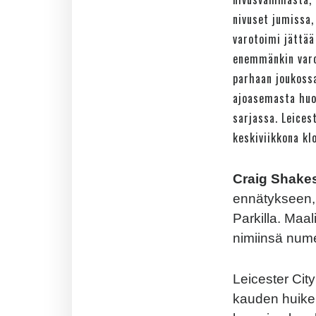
nivuset jumissa,
varotoimi jättää
enemmänkin varot
parhaan joukoss
ajoasemasta huol
sarjassa. Leices
keskiviikkona kl
Craig Shakes
ennätykseen, 
Parkilla. Maal
nimiinsä nume
Leicester City
kauden huikeit