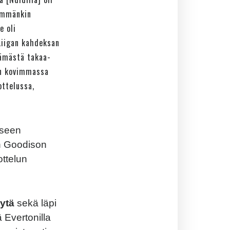
nemmänkin
e oli
Liigan kahdeksan
tämästä takaa-
en kovimmassa
ottelussa,
iseen
än Goodison
ottelun
ytä
sekä läpi
 Evertonilla