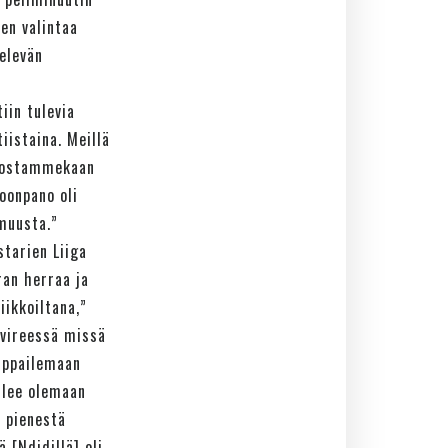
en valintaa
elevän
iin tulevia
tiistaina. Meillä
ä nostammekaan
oonpano oli
muusta.”
tarien Liiga
ran herraa ja
iikkoiltana,”
 vireessä missä
mppailemaan
ulee olemaan
t pienestä
 [Ndidillä] oli