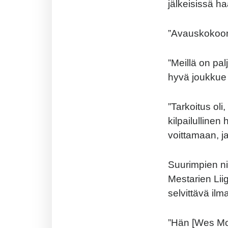
jälkeisissä ha
”Avauskokoonpa
”Meillä on pal
hyvä joukkue j
”Tarkoitus o
kilpailulline
voittamaan, j
Suurimpien n
Mestarien Lii
selvittävä il
”Hän [Wes Mor