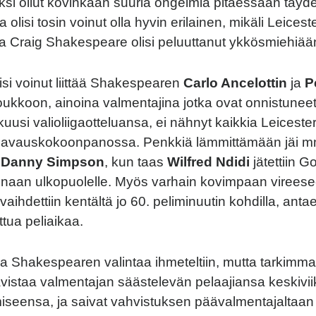
ksi ollut kovinkaan suuria ongelmia pitäessään täyde
 olisi tosin voinut olla hyvin erilainen, mikäli Leicest
 Craig Shakespeare olisi peluuttanut ykkösmiehiään 
lisi voinut liittää Shakespearen
Carlo Ancelottin
ja
P
oukkoon, ainoina valmentajina jotka ovat onnistunee
uusi valioliigaotteluansa, ei nähnyt kaikkia Leicester
a avauskokoonpanossa. Penkkiä lämmittämään jäi 
ä
Danny Simpson
, kun taas
Wilfred Ndidi
jätettiin 
konaan ulkopuolelle. Myös varhain kovimpaan virees
vaihdettiin kentältä jo 60. peliminuutin kohdilla, ant
ttua peliaikaa.
 Shakespearen valintaa ihmeteltiin, mutta tarkimma
avistaa valmentajan säästelevän pelaajiansa keskivi
iseensa, ja saivat vahvistuksen päävalmentajaltaan 