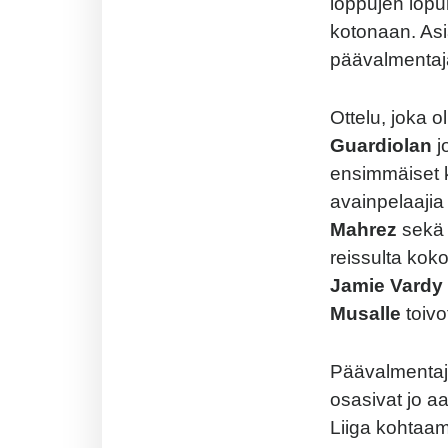
loppujen lopu
kotonaan. Asia
päävalmentaja
Ottelu, joka o
Guardiolan
j
ensimmäiset k
avainpelaaji
Mahrez
sek
reissulta ko
Jamie Vardy
Musalle
toivo
Päävalmentaja
osasivat jo a
Liiga kohtaam