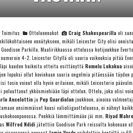
Toimitus
Otteluennakot
Craig Shakespearilla
oli sun
kilökohtaiseen ennätykseen, mikäli Leicester City olisi onnist
 Goodison Parkilla. Maalirikkaassa ottelussa kotijoukkue Everto
 numeroin 4-2. Leicester Cityllä oli suuria vaikeuksia pitää Ev
läpi kauden huikeita otteita esittänyttä
Romelu Lukakua
aisoi
ujen lopuksi ollut kovinkaan suuria ongelmia pitäessään täyden 
isi tosin voinut olla hyvin erilainen, mikäli Leicesterin pääval
i peluuttanut ykkösmiehiään läpi ottelun. Ottelu, joka olisi voin
rlo Ancelottin
ja
Pep Guardiolan
joukkoon, ainoina valmentaj
tamaan ensimmäiset kuusi valioliigaotteluansa, ei nähnyt kaikk
vauskokoonpanossa. Penkkiä lämmittämään jäi mm.
Riyad Mahr
aas
Wilfred Ndidi
jätettiin Goodison Park reissulta kokonaan ul
an vireeseensä noussut
Jamie Vardy
vaihdettiin kentältä jo 60