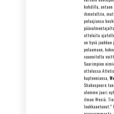
kohdilla, antaen
ihmeteltiin, mut
pelaajiansa kesk
päävalmentajalta
otteluita ajatell
on hyvä joukkue 
pelaamaan, kokoo
suunniteltu voit
Suurimpien nimi
ottelussa Atleti
kapteeniansa,
W
Shakespeare tunn
olemme juuri ny
ilman Wesiä. Ti
loukkaantunut.” 
nivusvammasta, e