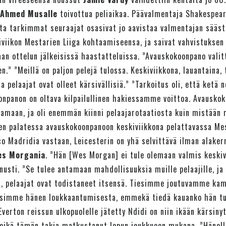
Ahmed Musalle
toivottua peliaikaa. Päävalmentaja Shakespear
ta tarkimmat seuraajat osasivat jo aavistaa valmentajan sääst
iviikon Mestarien Liiga kohtaamiseensa, ja saivat vahvistuksen
an ottelun jälkeisissä haastatteluissa. ”Avauskokoonpano valitt
en.” ”Meillä on paljon pelejä tulossa. Keskiviikkona, lauantaina, 
ja pelaajat ovat olleet kärsivällisiä.” ”Tarkoitus oli, että ket
npanon on oltava kilpailullinen hakiessamme voittoa. Avauskok
tamaan, ja oli enemmän kiinni pelaajarotaatiosta kuin mistään 
en palatessa avauskokoonpanoon keskiviikkona pelattavassa Mes
co Madridia vastaan, Leicesterin on yhä selvittävä ilman alaker
es Morgania
. ”Hän [Wes Morgan] ei tule olemaan valmis keskiv
usti. ”Se tulee antamaan mahdollisuuksia muille pelaajille, ja
t, pelaajat ovat todistaneet itsensä. Tiesimme joutuvamme ka
esimme hänen loukkaantumisesta, emmekä tiedä kauanko hän t
Everton reissun ulkopuolelle jätetty Ndidi on niin ikään kärsiny
ikä tämän takia matkustanut lopun joukkueen mukana. ”Hänellä