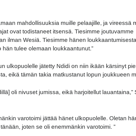
amaan mahdollisuuksia muille pelaajille, ja vireess
laajat ovat todistaneet itsensä. Tiesimme joutuvamme
n ilman Wesiä. Tiesimme hänen loukkaantumisest
 hän tulee olemaan loukkaantunut.”
n ulkopuolelle jätetty Ndidi on niin ikään kärsinyt pi
a, eikä tämän takia matkustanut lopun joukkueen 
illä] oli nivuset jumissa, eikä harjoitellut lauantaina
änkin varotoimi jättää hänet ulkopuolelle. Oletan h
n tänään, joten se oli enemmänkin varotoimi. ”