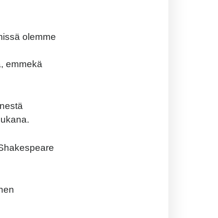
ä missä olemme
a, emmekä
enestä
mukana.
,” Shakespeare
änen