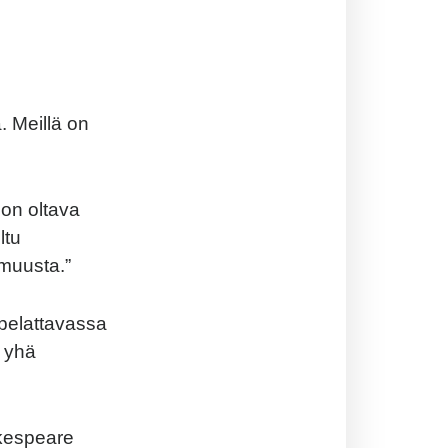
a. Meillä on
on oltava
ltu
 muusta.”
pelattavassa
n yhä
.
akespeare