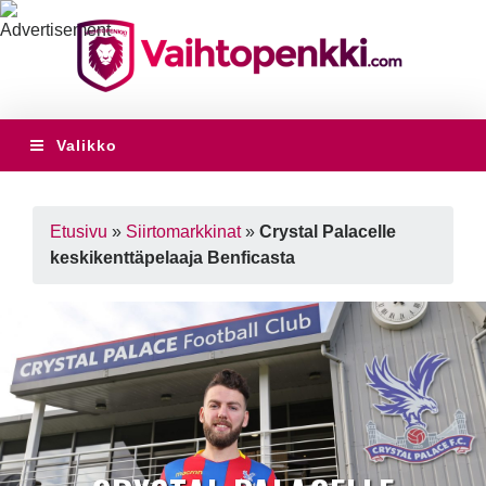
Valikko
Etusivu
»
Siirtomarkkinat
»
Crystal Palacelle
keskikenttäpelaaja Benficasta