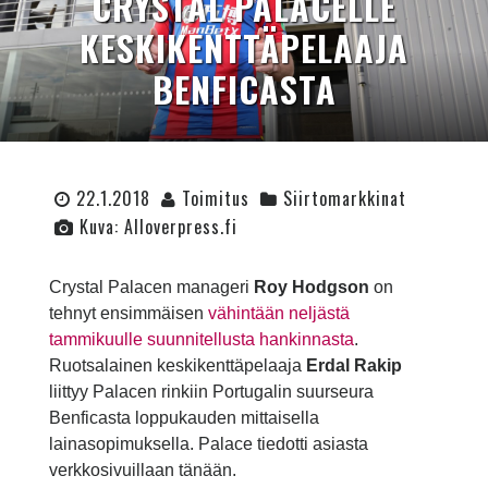
CRYSTAL PALACELLE
KESKIKENTTÄPELAAJA
BENFICASTA
22.1.2018
Toimitus
Siirtomarkkinat
Kuva: Alloverpress.fi
Crystal Palacen manageri
Roy Hodgson
on
tehnyt ensimmäisen
vähintään neljästä
tammikuulle suunnitellusta hankinnasta
.
Ruotsalainen keskikenttäpelaaja
Erdal Rakip
liittyy Palacen rinkiin Portugalin suurseura
Benficasta loppukauden mittaisella
lainasopimuksella. Palace tiedotti asiasta
verkkosivuillaan tänään.