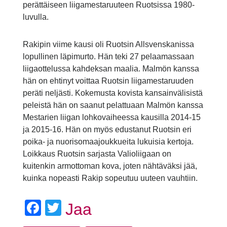
perättäiseen liigamestaruuteen Ruotsissa 1980-
luvulla.
Rakipin viime kausi oli Ruotsin Allsvenskanissa
lopullinen läpimurto. Hän teki 27 pelaamassaan
liigaottelussa kahdeksan maalia. Malmön kanssa
hän on ehtinyt voittaa Ruotsin liigamestaruuden
peräti neljästi. Kokemusta kovista kansainvälisistä
peleistä hän on saanut pelattuaan Malmön kanssa
Mestarien liigan lohkovaiheessa kausilla 2014-15
ja 2015-16. Hän on myös edustanut Ruotsin eri
poika- ja nuorisomaajoukkueita lukuisia kertoja.
Loikkaus Ruotsin sarjasta Valioliigaan on
kuitenkin armottoman kova, joten nähtäväksi jää,
kuinka nopeasti Rakip sopeutuu uuteen vauhtiin.
Facebook
Twitter
Jaa