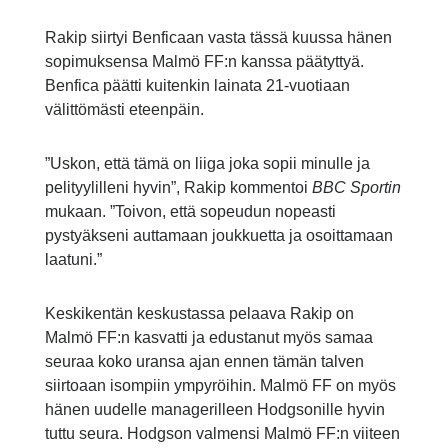
Rakip siirtyi Benficaan vasta tässä kuussa hänen
sopimuksensa Malmö FF:n kanssa päätyttyä.
Benfica päätti kuitenkin lainata 21-vuotiaan
välittömästi eteenpäin.
”Uskon, että tämä on liiga joka sopii minulle ja
pelityylilleni hyvin”, Rakip kommentoi
BBC Sportin
mukaan. ”Toivon, että sopeudun nopeasti
pystyäkseni auttamaan joukkuetta ja osoittamaan
laatuni.”
Keskikentän keskustassa pelaava Rakip on
Malmö FF:n kasvatti ja edustanut myös samaa
seuraa koko uransa ajan ennen tämän talven
siirtoaan isompiin ympyröihin. Malmö FF on myös
hänen uudelle managerilleen Hodgsonille hyvin
tuttu seura. Hodgson valmensi Malmö FF:n viiteen