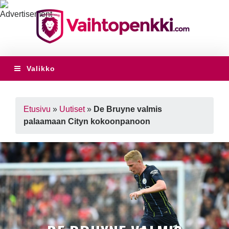
Valikko
Etusivu
»
Uutiset
»
De Bruyne valmis
palaamaan Cityn kokoonpanoon