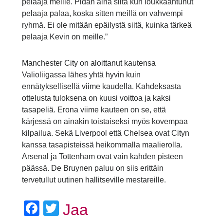
pelaaja meille. Pidän aina siitä kun loukkaantunut
pelaaja palaa, koska sitten meillä on vahvempi
ryhmä. Ei ole mitään epäilystä siitä, kuinka tärkeä
pelaaja Kevin on meille.”
Manchester City on aloittanut kautensa
Valioliigassa lähes yhtä hyvin kuin
ennätyksellisellä viime kaudella. Kahdeksasta
ottelusta tuloksena on kuusi voittoa ja kaksi
tasapeliä. Erona viime kauteen on se, että
kärjessä on ainakin toistaiseksi myös kovempaa
kilpailua. Sekä Liverpool että Chelsea ovat Cityn
kanssa tasapisteissä heikommalla maalierolla.
Arsenal ja Tottenham ovat vain kahden pisteen
päässä. De Bruynen paluu on siis erittäin
tervetullut uutinen hallitseville mestareille.
Facebook
Twitter
Jaa