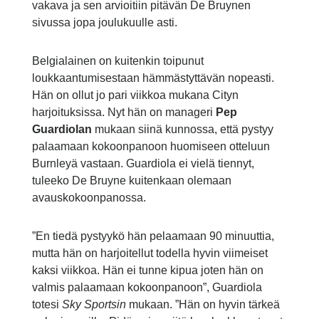
vakava ja sen arvioitiin pitävän De Bruynen
sivussa jopa joulukuulle asti.
Belgialainen on kuitenkin toipunut
loukkaantumisestaan hämmästyttävän nopeasti.
Hän on ollut jo pari viikkoa mukana Cityn
harjoituksissa. Nyt hän on manageri
Pep
Guardiolan
mukaan siinä kunnossa, että pystyy
palaamaan kokoonpanoon huomiseen otteluun
Burnleyä vastaan. Guardiola ei vielä tiennyt,
tuleeko De Bruyne kuitenkaan olemaan
avauskokoonpanossa.
”En tiedä pystyykö hän pelaamaan 90 minuuttia,
mutta hän on harjoitellut todella hyvin viimeiset
kaksi viikkoa. Hän ei tunne kipua joten hän on
valmis palaamaan kokoonpanoon”, Guardiola
totesi
Sky Sportsin
mukaan. ”Hän on hyvin tärkeä