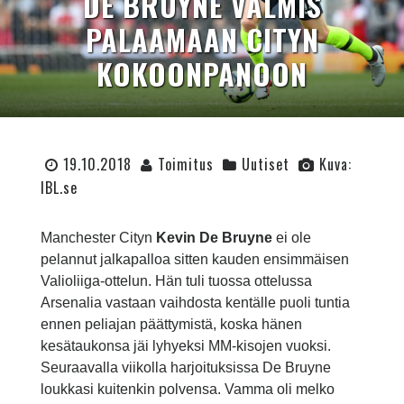
DE BRUYNE VALMIS
PALAAMAAN CITYN
KOKOONPANOON
19.10.2018
Toimitus
Uutiset
Kuva:
IBL.se
Manchester Cityn
Kevin De Bruyne
ei ole
pelannut jalkapalloa sitten kauden ensimmäisen
Valioliiga-ottelun. Hän tuli tuossa ottelussa
Arsenalia vastaan vaihdosta kentälle puoli tuntia
ennen peliajan päättymistä, koska hänen
kesätaukonsa jäi lyhyeksi MM-kisojen vuoksi.
Seuraavalla viikolla harjoituksissa De Bruyne
loukkasi kuitenkin polvensa. Vamma oli melko