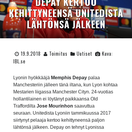
DEPAY KERTOO
KEHITTYNEENSÄ UNITEDISTA
LÄHTÖNSÄ JÄLKEEN
19.9.2018
Toimitus
Uutiset
Kuva:
IBL.se
Lyonin hyökkääjä
Memphis Depay
palaa
Manchesteriin jälleen tänä iltana, kun Lyon kohtaa
Mestarien liigassa Manchester Cityn. 24-vuotias
hollantilainen ei löytänyt paikkaansa Old
Traffordilta
Jose Mourinhon
saavuttua
seuraan. Unitedista Lyoniin tammikuussa 2017
siirtynyt pelaaja kertoo kehittyneensä paljon
lähtönsä jälkeen. Depay on tehnyt Lyonissa