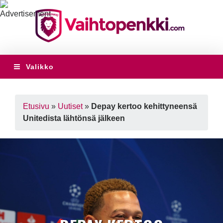
Valikko
Etusivu
»
Uutiset
»
Depay kertoo kehittyneensä
Unitedista lähtönsä jälkeen