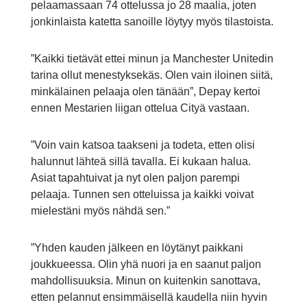
pelaamassaan 74 ottelussa jo 28 maalia, joten
jonkinlaista katetta sanoille löytyy myös tilastoista.
”Kaikki tietävät ettei minun ja Manchester Unitedin
tarina ollut menestyksekäs. Olen vain iloinen siitä,
minkälainen pelaaja olen tänään”, Depay kertoi
ennen Mestarien liigan ottelua Cityä vastaan.
”Voin vain katsoa taakseni ja todeta, etten olisi
halunnut lähteä sillä tavalla. Ei kukaan halua.
Asiat tapahtuivat ja nyt olen paljon parempi
pelaaja. Tunnen sen otteluissa ja kaikki voivat
mielestäni myös nähdä sen.”
”Yhden kauden jälkeen en löytänyt paikkani
joukkueessa. Olin yhä nuori ja en saanut paljon
mahdollisuuksia. Minun on kuitenkin sanottava,
etten pelannut ensimmäisellä kaudella niin hyvin