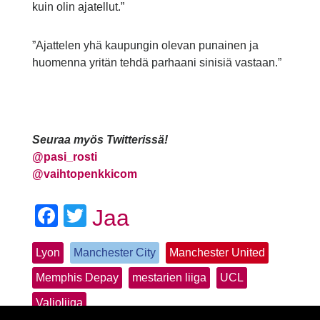
kuin olin ajatellut.”
”Ajattelen yhä kaupungin olevan punainen ja
huomenna yritän tehdä parhaani sinisiä vastaan.”
Seuraa myös Twitterissä!
@
pasi_rosti
@vaihtopenkkicom
Facebook
Twitter
Jaa
Lyon
Manchester City
Manchester United
Memphis Depay
mestarien liiga
UCL
Valioliiga