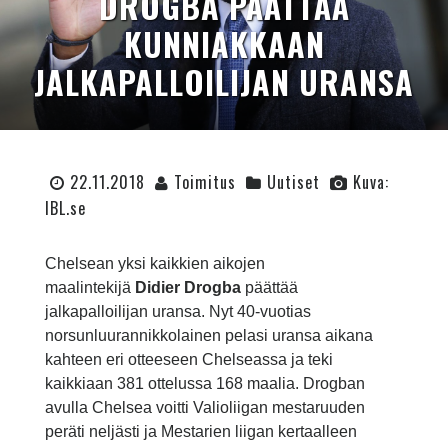
DROGBA PÄÄTTÄÄ
KUNNIAKKAAN
JALKAPALLOILIJAN URANSA
22.11.2018
Toimitus
Uutiset
Kuva:
IBL.se
Chelsean yksi kaikkien aikojen
maalintekijä
Didier Drogba
päättää
jalkapalloilijan uransa. Nyt 40-vuotias
norsunluurannikkolainen pelasi uransa aikana
kahteen eri otteeseen Chelseassa ja teki
kaikkiaan 381 ottelussa 168 maalia. Drogban
avulla Chelsea voitti Valioliigan mestaruuden
peräti neljästi ja Mestarien liigan kertaalleen