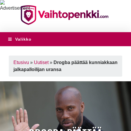
Valikko
Etusivu
»
Uutiset
»
Drogba päättää kunniakkaan
jalkapalloilijan uransa