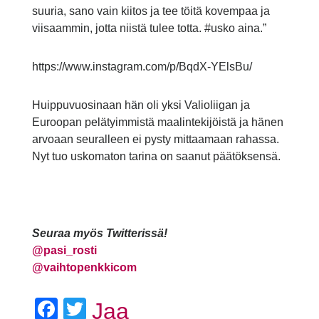
suuria, sano vain kiitos ja tee töitä kovempaa ja
viisaammin, jotta niistä tulee totta. #usko aina.”
https://www.instagram.com/p/BqdX-YElsBu/
Huippuvuosinaan hän oli yksi Valioliigan ja
Euroopan pelätyimmistä maalintekijöistä ja hänen
arvoaan seuralleen ei pysty mittaamaan rahassa.
Nyt tuo uskomaton tarina on saanut päätöksensä.
Seuraa myös Twitterissä!
@
pasi_rosti
@vaihtopenkkicom
Facebook
Twitter
Jaa