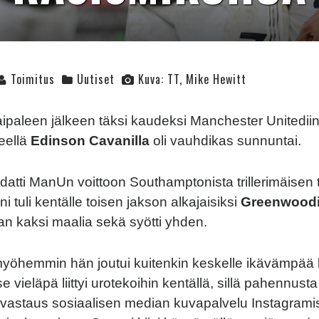
Toimitus
Uutiset
Kuva: TT, Mike Hewitt
ipaleen jälkeen täksi kaudeksi Manchester Unitediin 
neellä
Edinson Cavanilla
oli vauhdikas sunnuntai.
datti ManUn voittoon Southamptonista trillerimäisen
i tuli kentälle toisen jakson alkajaisiksi
Greenwood
aan kaksi maalia sekä syötti yhden.
myöhemmin hän joutui kuitenkin keskelle ikävämpää
 se vieläpä liittyi urotekoihin kentällä, sillä pahennust
 vastaus sosiaalisen median kuvapalvelu Instagrami