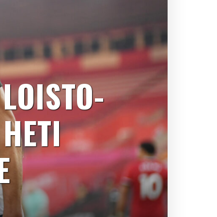
 LOISTO-
 HETI
E