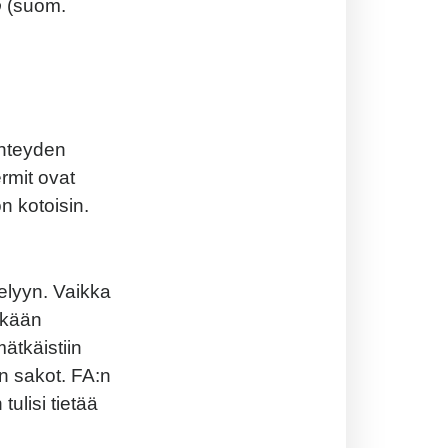
o
(suom.
yhteyden
ermit ovat
n kotoisin.
elyyn. Vaikka
 ikään
ätkäistiin
n sakot. FA:n
ulisi tietää