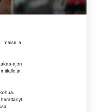
ilmaisella
 takaa-ajon
in
tilalle ja
 kohua.
a herättänyt
ssa