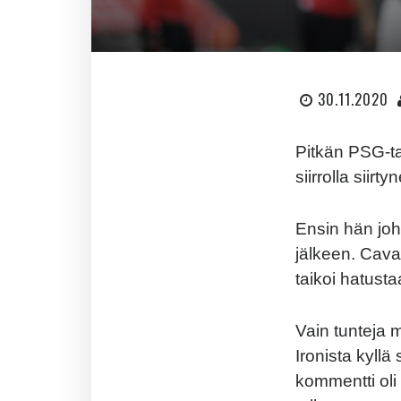
30.11.2020
Pitkän PSG-ta
siirrolla siirty
Ensin hän joh
jälkeen. Cavan
taikoi hatust
Vain tunteja 
Ironista kyllä
kommentti oli