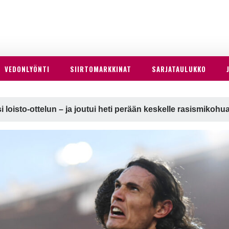
VEDONLYÖNTI
SIIRTOMARKKINAT
SARJATAULUKKO
 loisto-ottelun – ja joutui heti perään keskelle rasismikohu