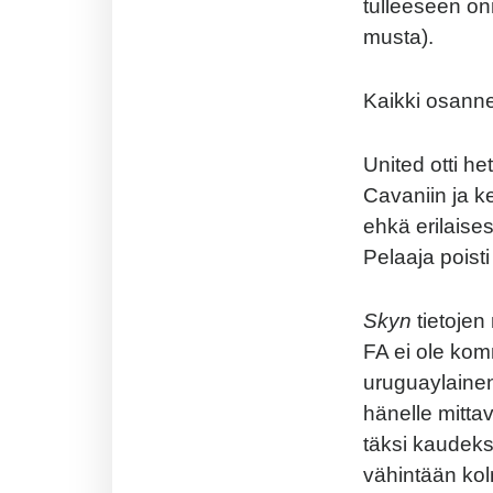
tulleeseen onn
musta).
Kaikki osann
United otti h
Cavaniin ja ke
ehkä erilaise
Pelaaja poisti
Skyn
tietojen
FA ei ole komm
uruguaylain
hänelle mitta
täksi kaudeksi
vähintään kol