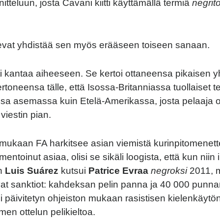
itteluun, josta Cavani kiitti käyttämällä termiä
negrit
evat yhdistää sen myös erääseen toiseen sanaan.
eti kantaa aiheeseen. Se kertoi ottaneensa pikaisen 
rtoneensa tälle, että Isossa-Britanniassa tuollaiset t
ssa asemassa kuin Etelä-Amerikassa, josta pelaaja o
 viestin pian.
 mukaan FA harkitsee asian viemistä kurinpitomenett
entoinut asiaa, olisi se sikäli loogista, että kun niin
en
Luis Suárez
kutsui
Patrice Evraa
negroksi
2011, m
vat sanktiot: kahdeksan pelin panna ja 40 000 punna
 päivitetyn ohjeiston mukaan rasistisen kielenkäytön t
men ottelun pelikieltoa.