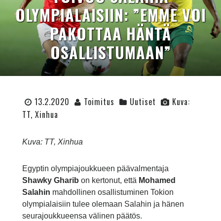
OLYMPIALAISIIN: ”EMME VOI
PAKOTTAA HÄNTÄ
OSALLISTUMAAN”
13.2.2020
Toimitus
Uutiset
Kuva:
TT, Xinhua
Kuva: TT, Xinhua
Egyptin olympiajoukkueen päävalmentaja
Shawky Gharib
on kertonut, että
Mohamed
Salahin
mahdollinen osallistuminen Tokion
olympialaisiin tulee olemaan Salahin ja hänen
seurajoukkueensa välinen päätös.