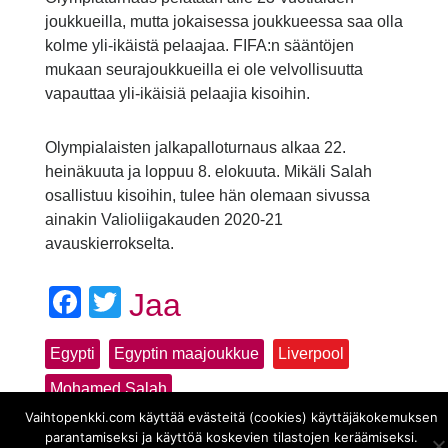
joukkueilla, mutta jokaisessa joukkueessa saa olla
kolme yli-ikäistä pelaajaa. FIFA:n sääntöjen
mukaan seurajoukkueilla ei ole velvollisuutta
vapauttaa yli-ikäisiä pelaajia kisoihin.
Olympialaisten jalkapalloturnaus alkaa 22.
heinäkuuta ja loppuu 8. elokuuta. Mikäli Salah
osallistuu kisoihin, tulee hän olemaan sivussa
ainakin Valioliigakauden 2020-21
avauskierrokselta.
Facebook
Twitter
Jaa
Egypti
Egyptin maajoukkue
Liverpool
Mohamed Salah
Vaihtopenkki.com käyttää evästeitä (cookies) käyttäjäkokemuksen
parantamiseksi ja käyttöä koskevien tilastojen keräämiseksi.