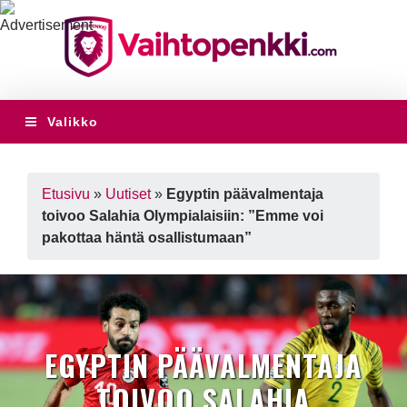
Valikko
Etusivu
»
Uutiset
»
Egyptin päävalmentaja
toivoo Salahia Olympialaisiin: ”Emme voi
pakottaa häntä osallistumaan”
EGYPTIN PÄÄVALMENTAJA
TOIVOO SALAHIA