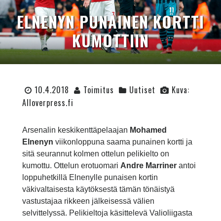
ELNENYN PUNAINEN KORTTI
KUMOTTIIN
10.4.2018
Toimitus
Uutiset
Kuva:
Alloverpress.fi
Arsenalin keskikenttäpelaajan
Mohamed
Elnenyn
viikonloppuna saama punainen kortti ja
sitä seurannut kolmen ottelun pelikielto on
kumottu. Ottelun erotuomari
Andre Marriner
antoi
loppuhetkillä Elnenylle punaisen kortin
väkivaltaisesta käytöksestä tämän tönäistyä
vastustajaa rikkeen jälkeisessä välien
selvittelyssä. Pelikieltoja käsittelevä Valioliigasta