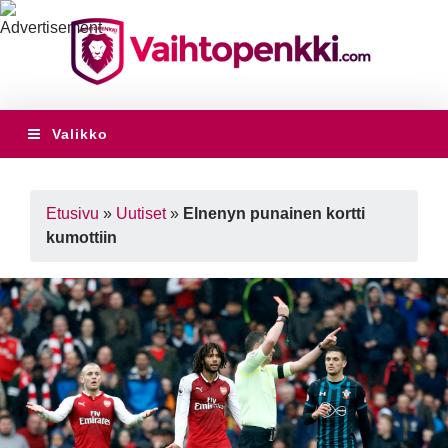
Valikko
Etusivu
»
Uutiset
»
Elnenyn punainen kortti
kumottiin