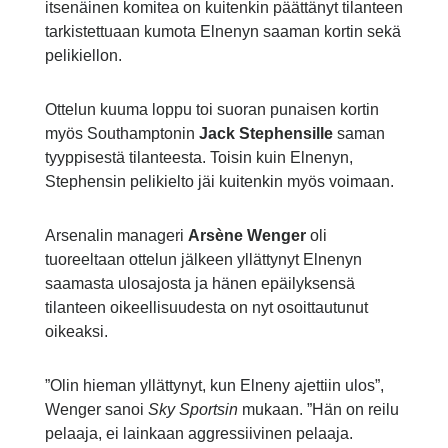
itsenäinen komitea on kuitenkin päättänyt tilanteen
tarkistettuaan kumota Elnenyn saaman kortin sekä
pelikiellon.
Ottelun kuuma loppu toi suoran punaisen kortin
myös Southamptonin
Jack Stephensille
saman
tyyppisestä tilanteesta. Toisin kuin Elnenyn,
Stephensin pelikielto jäi kuitenkin myös voimaan.
Arsenalin manageri
Arsène Wenger
oli
tuoreeltaan ottelun jälkeen yllättynyt Elnenyn
saamasta ulosajosta ja hänen epäilyksensä
tilanteen oikeellisuudesta on nyt osoittautunut
oikeaksi.
”Olin hieman yllättynyt, kun Elneny ajettiin ulos”,
Wenger sanoi
Sky Sportsin
mukaan. ”Hän on reilu
pelaaja, ei lainkaan aggressiivinen pelaaja.