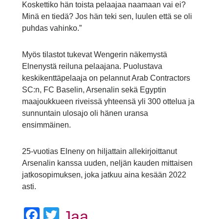
Koskettiko hän toista pelaajaa naamaan vai ei?
Minä en tiedä? Jos hän teki sen, luulen että se oli
puhdas vahinko.”
Myös tilastot tukevat Wengerin näkemystä
Elnenystä reiluna pelaajana. Puolustava
keskikenttäpelaaja on pelannut Arab Contractors
SC:n, FC Baselin, Arsenalin sekä Egyptin
maajoukkueen riveissä yhteensä yli 300 ottelua ja
sunnuntain ulosajo oli hänen uransa
ensimmäinen.
25-vuotias Elneny on hiljattain allekirjoittanut
Arsenalin kanssa uuden, neljän kauden mittaisen
jatkosopimuksen, joka jatkuu aina kesään 2022
asti.
Facebook
Twitter
Jaa