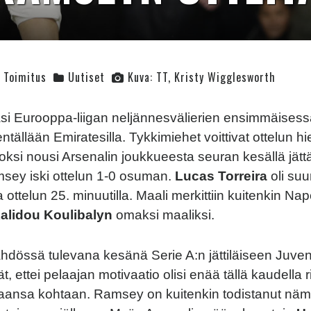
Toimitus
Uutiset
Kuva: TT, Kristy Wigglesworth
si Eurooppa-liigan neljännesvälierien ensimmäises
ntällään Emiratesilla. Tykkimiehet voittivat ottelun hi
ksi nousi Arsenalin joukkueesta seuran kesällä jät
sey iski ottelun 1-0 osuman.
Lucas Torreira
oli su
ttelun 25. minuutilla. Maali merkittiin kuitenkin Nap
alidou Koulibalyn
omaksi maaliksi.
dössä tulevana kesänä Serie A:n jättiläiseen Juve
t, ettei pelaajan motivaatio olisi enää tällä kaudella r
aansa kohtaan. Ramsey on kuitenkin todistanut nämä