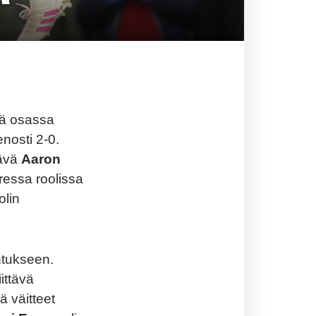
sä osassa
enosti 2-0.
tävä
Aaron
uressa roolissa
olin
ntukseen.
iittävä
 väitteet