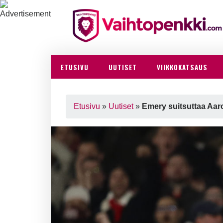
ETUSIVU
UUTISET
VIIKKOKATSAUS
Etusivu
»
Uutiset
»
Emery suitsuttaa Aar