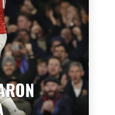
AARON
A