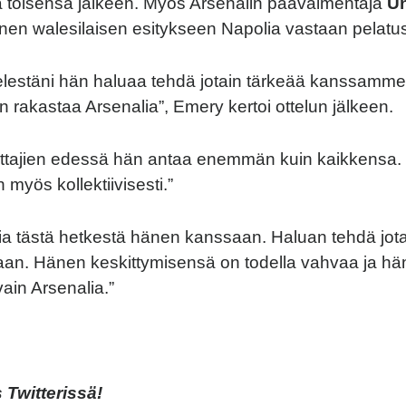
a toisensa jälkeen. Myös Arsenalin päävalmentaja
U
inen walesilaisen esitykseen Napolia vastaan pelatus
lestäni hän haluaa tehdä jotain tärkeää kanssamme 
än rakastaa Arsenalia”, Emery kertoi ottelun jälkeen.
attajien edessä hän antaa enemmän kuin kaikkensa. 
 myös kollektiivisesti.”
ia tästä hetkestä hänen kanssaan. Haluan tehdä jota
n. Hänen keskittymisensä on todella vahvaa ja hän
 vain Arsenalia.”
Twitterissä!