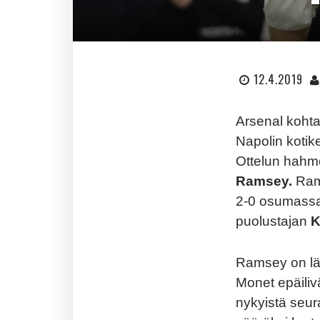
12.4.2019
Arsenal kohta
Napolin kotike
Ottelun hahmo
Ramsey.
Ram
2-0 osumassa o
puolustajan
K
Ramsey on läh
Monet epäilivä
nykyistä seur