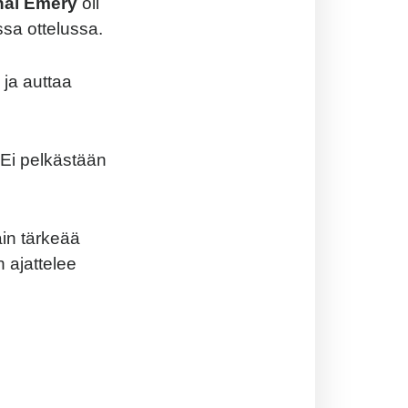
nai Emery
oli
sa ottelussa.
ja auttaa
Ei pelkästään
in tärkeää
 ajattelee