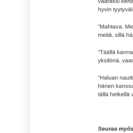
vääräksi kert
hyvin tyytyvä
”Mahtava. Mie
meitä, sillä h
”Täällä kann
yksilönä, vaan
”Haluan nautt
hänen kanssaa
tällä hetkellä
Seuraa myös 