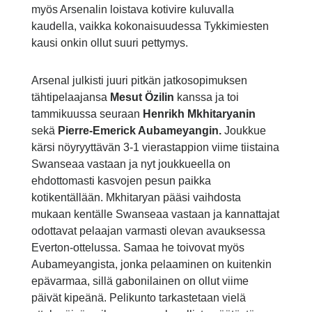
myös Arsenalin loistava kotivire kuluvalla
kaudella, vaikka kokonaisuudessa Tykkimiesten
kausi onkin ollut suuri pettymys.
Arsenal julkisti juuri pitkän jatkosopimuksen
tähtipelaajansa
Mesut Özilin
kanssa ja toi
tammikuussa seuraan
Henrikh Mkhitaryanin
sekä
Pierre-Emerick Aubameyangin.
Joukkue
kärsi nöyryyttävän 3-1 vierastappion viime tiistaina
Swanseaa vastaan ja nyt joukkueella on
ehdottomasti kasvojen pesun paikka
kotikentällään. Mkhitaryan pääsi vaihdosta
mukaan kentälle Swanseaa vastaan ja kannattajat
odottavat pelaajan varmasti olevan avauksessa
Everton-ottelussa. Samaa he toivovat myös
Aubameyangista, jonka pelaaminen on kuitenkin
epävarmaa, sillä gabonilainen on ollut viime
päivät kipeänä. Pelikunto tarkastetaan vielä