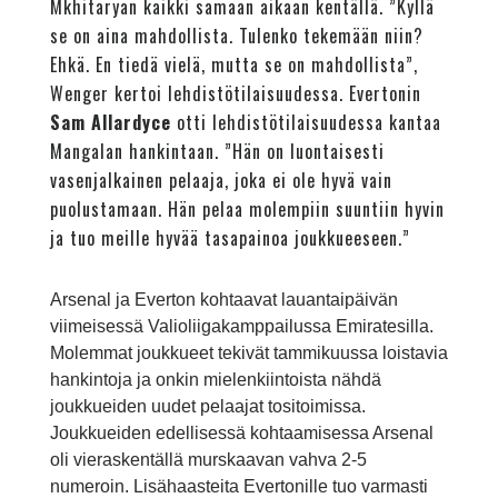
Mkhitaryan kaikki samaan aikaan kentällä. ”Kyllä
se on aina mahdollista. Tulenko tekemään niin?
Ehkä. En tiedä vielä, mutta se on mahdollista”,
Wenger kertoi lehdistötilaisuudessa. Evertonin
Sam Allardyce
otti lehdistötilaisuudessa kantaa
Mangalan hankintaan. ”Hän on luontaisesti
vasenjalkainen pelaaja, joka ei ole hyvä vain
puolustamaan. Hän pelaa molempiin suuntiin hyvin
ja tuo meille hyvää tasapainoa joukkueeseen.”
Arsenal ja Everton kohtaavat lauantaipäivän
viimeisessä Valioliigakamppailussa Emiratesilla.
Molemmat joukkueet tekivät tammikuussa loistavia
hankintoja ja onkin mielenkiintoista nähdä
joukkueiden uudet pelaajat tositoimissa.
Joukkueiden edellisessä kohtaamisessa Arsenal
oli vieraskentällä murskaavan vahva 2-5
numeroin. Lisähaasteita Evertonille tuo varmasti