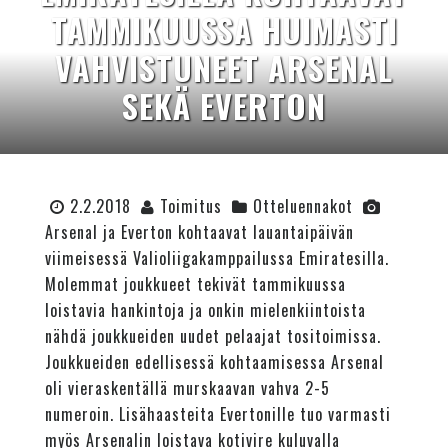
TAMMIKUUSSA HUIMASTI
VAHVISTUNEET ARSENAL
SEKÄ EVERTON
2.2.2018
Toimitus
Otteluennakot
Arsenal ja Everton kohtaavat lauantaipäivän
viimeisessä Valioliigakamppailussa Emiratesilla.
Molemmat joukkueet tekivät tammikuussa
loistavia hankintoja ja onkin mielenkiintoista
nähdä joukkueiden uudet pelaajat tositoimissa.
Joukkueiden edellisessä kohtaamisessa Arsenal
oli vieraskentällä murskaavan vahva 2-5
numeroin. Lisähaasteita Evertonille tuo varmasti
myös Arsenalin loistava kotivire kuluvalla