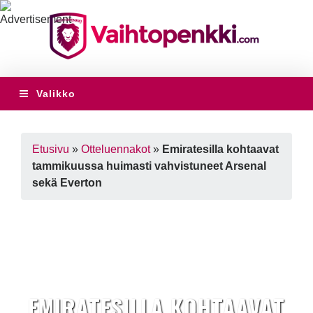
Valikko
Etusivu
»
Otteluennakot
»
Emiratesilla kohtaavat
tammikuussa huimasti vahvistuneet Arsenal
sekä Everton
EMIRATESILLA KOHTAAVAT