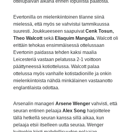
ottelupäivän aikana ennen lopullista päätöstä.
Evertonilla on mielenkiintoinen tilanne siinä
mielessä, että myös se vahvistui tammikuussa
suuresti. Joukkueeseen saapuivat
Cenk Tosun,
Theo Walcott
sekä
Eliaquim Mangala.
Walcott oli
erittäin tehokas ensimmäisessä ottelussaan
Evertonin paidassa tehden kaksi maalia
Leicesteriä vastaan pelatussa 2-1 voittoon
päättyneessä kotiottelussa. Walcott palaa
ottelussa myös vanhalle kotistadionille ja onkin
mielenkiintoista nähdä minkälainen vastaanotto
englantilaista odottaa.
Arsenalin manageri
Arsene Wenger
vahvisti, että
seuran entinen pelaaja
Alex Song
harjoittelee
tällä hetkellä seuran kanssa sillä aikaa, kun
pelaaja etsii itselleen uutta seuraa. Wenger
kuitenkin kiisti mahdollisuuden pelaajan