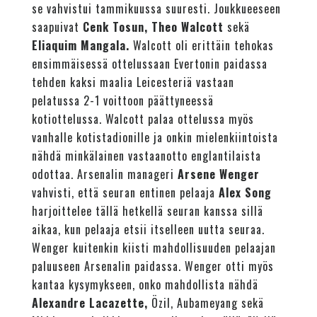
se vahvistui tammikuussa suuresti. Joukkueeseen
saapuivat
Cenk Tosun, Theo Walcott
sekä
Eliaquim Mangala.
Walcott oli erittäin tehokas
ensimmäisessä ottelussaan Evertonin paidassa
tehden kaksi maalia Leicesteriä vastaan
pelatussa 2-1 voittoon päättyneessä
kotiottelussa. Walcott palaa ottelussa myös
vanhalle kotistadionille ja onkin mielenkiintoista
nähdä minkälainen vastaanotto englantilaista
odottaa. Arsenalin manageri
Arsene Wenger
vahvisti, että seuran entinen pelaaja
Alex Song
harjoittelee tällä hetkellä seuran kanssa sillä
aikaa, kun pelaaja etsii itselleen uutta seuraa.
Wenger kuitenkin kiisti mahdollisuuden pelaajan
paluuseen Arsenalin paidassa. Wenger otti myös
kantaa kysymykseen, onko mahdollista nähdä
Alexandre Lacazette,
Özil, Aubameyang sekä