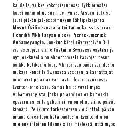
kaudella, vaikka kokonaisuudessa Tykkimiesten
kausi onkin ollut suuri pettymys. Arsenal julkisti
juuri pitkän jatkosopimuksen tähtipelaajansa
Mesut Özilin
kanssa ja toi tammikuussa seuraan
Henrikh Mkhitaryanin
sekä
Pierre-Emerick
Aubameyangin.
Joukkue kärsi nöyryyttävän 3-1
vierastappion viime tiistaina Swanseaa vastaan ja
nyt joukkueella on ehdottomasti kasvojen pesun
paikka kotikentällään. Mkhitaryan pääsi vaihdosta
mukaan kentälle Swanseaa vastaan ja kannattajat
odottavat pelaajan varmasti olevan avauksessa
Everton-ottelussa. Samaa he toivovat myös
Aubameyangista, jonka pelaaminen on kuitenkin
epävarmaa, sillä gabonilainen on ollut viime päivät
kipeänä. Pelikunto tarkastetaan vielä ottelupäivän
aikana ennen lopullista päätöstä. Evertonilla on
mielenkiintoinen tilanne siinä mielessä, että myös