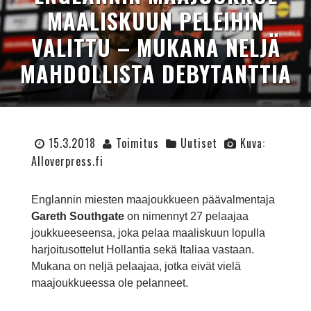
MAALISKUUN PELEIHIN
VALITTU – MUKANA NELJÄ
MAHDOLLISTA DEBYTANTTIA
15.3.2018
Toimitus
Uutiset
Kuva:
Alloverpress.fi
Englannin miesten maajoukkueen päävalmentaja
Gareth Southgate
on nimennyt 27 pelaajaa
joukkueeseensa, joka pelaa maaliskuun lopulla
harjoitusottelut Hollantia sekä Italiaa vastaan.
Mukana on neljä pelaajaa, jotka eivät vielä
maajoukkueessa ole pelanneet.