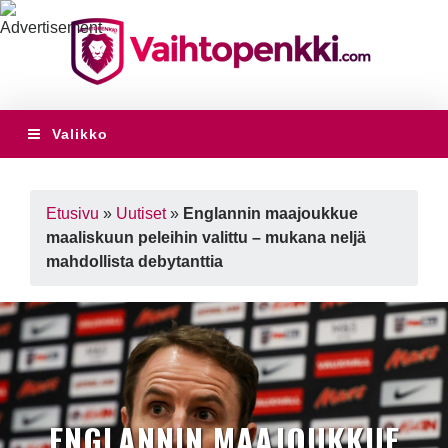
Valikko
Etusivu
»
Uutiset
»
Englannin maajoukkue
maaliskuun peleihin valittu – mukana neljä
mahdollista debytanttia
ENGLANNIN MAAJOUKKUE