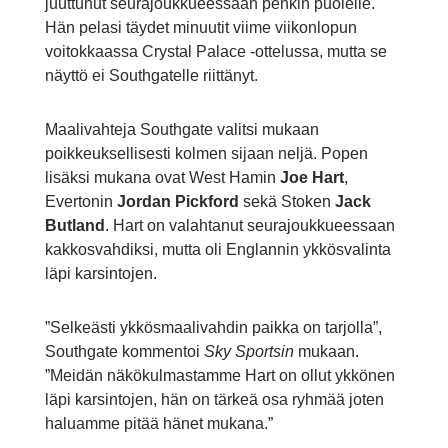
juuttunut seurajoukkueessaan penkin puolelle.
Hän pelasi täydet minuutit viime viikonlopun
voitokkaassa Crystal Palace -ottelussa, mutta se
näyttö ei Southgatelle riittänyt.
Maalivahteja Southgate valitsi mukaan
poikkeuksellisesti kolmen sijaan neljä. Popen
lisäksi mukana ovat West Hamin
Joe Hart
,
Evertonin
Jordan Pickford
sekä Stoken
Jack
Butland
. Hart on valahtanut seurajoukkueessaan
kakkosvahdiksi, mutta oli Englannin ykkösvalinta
läpi karsintojen.
”Selkeästi ykkösmaalivahdin paikka on tarjolla”,
Southgate kommentoi
Sky Sportsin
mukaan.
”Meidän näkökulmastamme Hart on ollut ykkönen
läpi karsintojen, hän on tärkeä osa ryhmää joten
haluamme pitää hänet mukana.”