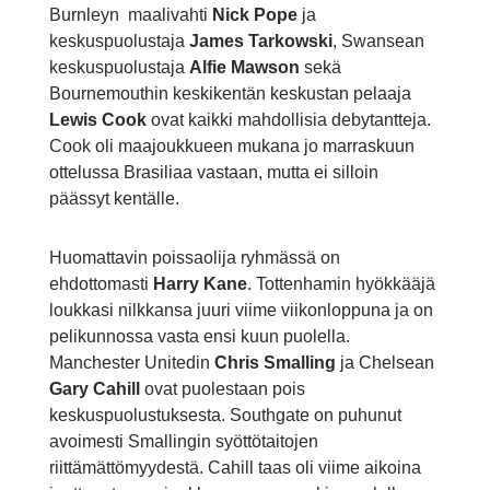
Burnleyn maalivahti
Nick Pope
ja
keskuspuolustaja
James Tarkowski
, Swansean
keskuspuolustaja
Alfie Mawson
sekä
Bournemouthin keskikentän keskustan pelaaja
Lewis Cook
ovat kaikki mahdollisia debytantteja.
Cook oli maajoukkueen mukana jo marraskuun
ottelussa Brasiliaa vastaan, mutta ei silloin
päässyt kentälle.
Huomattavin poissaolija ryhmässä on
ehdottomasti
Harry Kane
. Tottenhamin hyökkääjä
loukkasi nilkkansa juuri viime viikonloppuna ja on
pelikunnossa vasta ensi kuun puolella.
Manchester Unitedin
Chris Smalling
ja Chelsean
Gary Cahill
ovat puolestaan pois
keskuspuolustuksesta. Southgate on puhunut
avoimesti Smallingin syöttötaitojen
riittämättömyydestä. Cahill taas oli viime aikoina