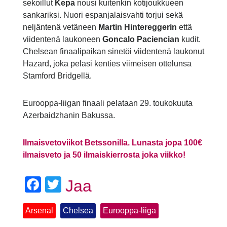
sekoillut
Kepa
nousi kuitenkin kotijoukkueen
sankariksi. Nuori espanjalaisvahti torjui sekä
neljäntenä vetäneen
Martin Hintereggerin
että
viidentenä laukoneen
Goncalo Paciencian
kudit.
Chelsean finaalipaikan sinetöi viidentenä laukonut
Hazard, joka pelasi kenties viimeisen ottelunsa
Stamford Bridgellä.
Eurooppa-liigan finaali pelataan 29. toukokuuta
Azerbaidzhanin Bakussa.
Ilmaisvetoviikot Betssonilla. Lunasta jopa 100€
ilmaisveto ja 50 ilmaiskierrosta joka viikko!
Facebook
Twitter
Jaa
Arsenal
Chelsea
Eurooppa-liiga