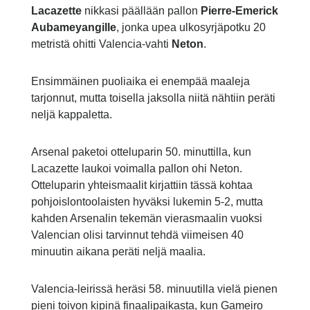
Lacazette
nikkasi päällään pallon
Pierre-Emerick
Aubameyangille
, jonka upea ulkosyrjäpotku 20
metristä ohitti Valencia-vahti
Neton
.
Ensimmäinen puoliaika ei enempää maaleja
tarjonnut, mutta toisella jaksolla niitä nähtiin peräti
neljä kappaletta.
Arsenal paketoi otteluparin 50. minuttilla, kun
Lacazette laukoi voimalla pallon ohi Neton.
Otteluparin yhteismaalit kirjattiin tässä kohtaa
pohjoislontoolaisten hyväksi lukemin 5-2, mutta
kahden Arsenalin tekemän vierasmaalin vuoksi
Valencian olisi tarvinnut tehdä viimeisen 40
minuutin aikana peräti neljä maalia.
Valencia-leirissä heräsi 58. minuutilla vielä pienen
pieni toivon kipinä finaalipaikasta, kun Gameiro