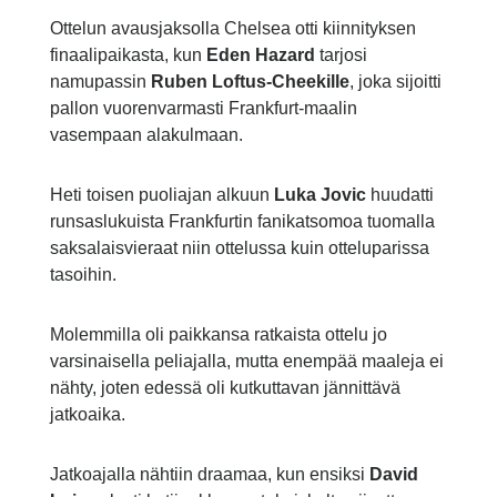
Ottelun avausjaksolla Chelsea otti kiinnityksen
finaalipaikasta, kun
Eden Hazard
tarjosi
namupassin
Ruben Loftus-Cheekille
, joka sijoitti
pallon vuorenvarmasti Frankfurt-maalin
vasempaan alakulmaan.
Heti toisen puoliajan alkuun
Luka Jovic
huudatti
runsaslukuista Frankfurtin fanikatsomoa tuomalla
saksalaisvieraat niin ottelussa kuin otteluparissa
tasoihin.
Molemmilla oli paikkansa ratkaista ottelu jo
varsinaisella peliajalla, mutta enempää maaleja ei
nähty, joten edessä oli kutkuttavan jännittävä
jatkoaika.
Jatkoajalla nähtiin draamaa, kun ensiksi
David