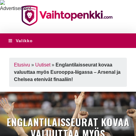
Valikko
Etusivu
»
Uutiset
»
Englantilaisseurat kovaa
valuuttaa myös Eurooppa-liigassa – Arsenal ja
Chelsea etenivät finaaliin!
ENGLANTILAISSEURAT KOVAA
VALUUTTAA MYÖS