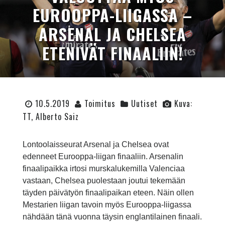
EUROOPPA-LIIGASSA –
ARSENAL JA CHELSEA
ETENIVÄT FINAALIIN!
10.5.2019
Toimitus
Uutiset
Kuva:
TT, Alberto Saiz
Lontoolaisseurat Arsenal ja Chelsea ovat
edenneet Eurooppa-liigan finaaliin. Arsenalin
finaalipaikka irtosi murskalukemilla Valenciaa
vastaan, Chelsea puolestaan joutui tekemään
täyden päivätyön finaalipaikan eteen. Näin ollen
Mestarien liigan tavoin myös Eurooppa-liigassa
nähdään tänä vuonna täysin englantilainen finaali.