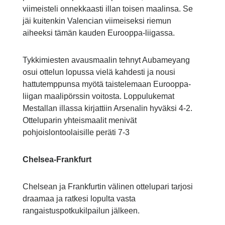
viimeisteli onnekkaasti illan toisen maalinsa. Se
jäi kuitenkin Valencian viimeiseksi riemun
aiheeksi tämän kauden Eurooppa-liigassa.
Tykkimiesten avausmaalin tehnyt Aubameyang
osui ottelun lopussa vielä kahdesti ja nousi
hattutemppunsa myötä taistelemaan Eurooppa-
liigan maalipörssin voitosta. Loppulukemat
Mestallan illassa kirjattiin Arsenalin hyväksi 4-2.
Otteluparin yhteismaalit menivät
pohjoislontoolaisille peräti 7-3
Chelsea-Frankfurt
Chelsean ja Frankfurtin välinen ottelupari tarjosi
draamaa ja ratkesi lopulta vasta
rangaistuspotkukilpailun jälkeen.