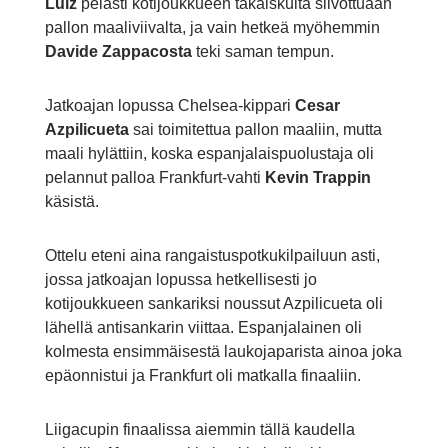
Luiz
pelasti kotijoukkueen takaiskulta siivottuaan
pallon maaliviivalta, ja vain hetkeä myöhemmin
Davide Zappacosta
teki saman tempun.
Jatkoajan lopussa Chelsea-kippari
Cesar
Azpilicueta
sai toimitettua pallon maaliin, mutta
maali hylättiin, koska espanjalaispuolustaja oli
pelannut palloa Frankfurt-vahti
Kevin Trappin
käsistä.
Ottelu eteni aina rangaistuspotkukilpailuun asti,
jossa jatkoajan lopussa hetkellisesti jo
kotijoukkueen sankariksi noussut Azpilicueta oli
lähellä antisankarin viittaa. Espanjalainen oli
kolmesta ensimmäisestä laukojaparista ainoa joka
epäonnistui ja Frankfurt oli matkalla finaaliin.
Liigacupin finaalissa aiemmin tällä kaudella