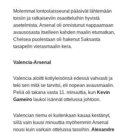
Molemmat lontoolaisseurat pääsivät lähtemään
toisiin ja ratkaiseviin osaotteluihin hyvistä
asetelmista. Arsenal oli onnistunut nappaamaan
avausosasta itselleen kahden maalin etumatkan,
Chelsea puolestaan oli hakenut Saksasta
tasapelin vierasmaalin kera.
Valencia-Arsenal
Valencia aloitti kotiyleisönsä edessä vahvasti ja
teki sen mitä se tarvitsi, eli nopean avausmaalin.
Peliä oli takana vasta 11. minuuttia, kun
Kevin
Gameiro
laukoi isännät ottelussa johtoon.
Valencian riemu ei kuitenkaan kauaa kestänyt,
sillä vain kuusi minuuttia myöhemmin Arsenal
nousi kuin varkain ottelussa tasoihin.
Alexandre